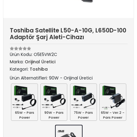
Toshiba Satellite L50-A-10G, L650D-100
Adaptör Şarj Aleti-Cihazı
Ürün Kodu:
O5E5VW2C
Marka:
Orijinal Üretici
Kategori:
Toshiba
Ürün Alternatifleri: 90W - Orijinal Üretici
65W - Pars
90W - Pars
75W - Pars
65W - Ver.2 -
Power
Power
Power
Pars Power