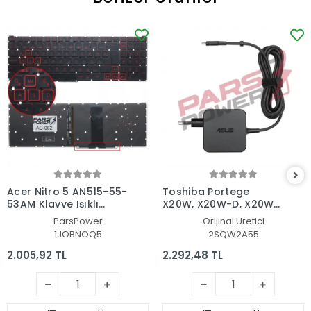
Acer Nitro 5 AN515-55-
Toshiba Portege
53AM Klavye Işıklı
X20W, X20W-D, X20W-
(Siyah TR)
E Adaptör Şarj Aleti-
ParsPower
Orijinal Üretici
Cihazı
1JOBNOQ5
2SQW2A55
2.005,92 TL
2.292,48 TL