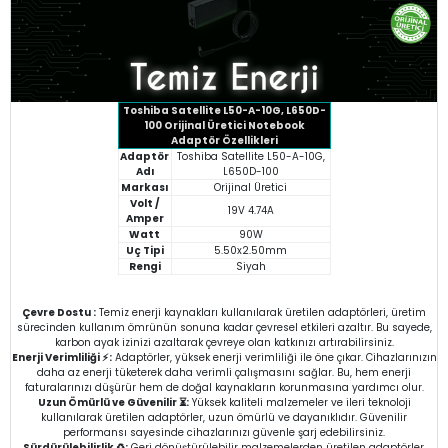
Toshiba Satellite L50-A-10G, L650D-
100 Orijinal Üretici Notebook
Adaptör Özellikleri
Adaptör
Toshiba Satellite L50-A-10G,
Adı
L650D-100
Markası
Orijinal Üretici
Volt /
19V 4.74A
Amper
Watt
90W
Uç Tipi
5.50x2.50mm
Rengi
Siyah
Çevre Dostu :
Temiz enerji kaynakları kullanılarak üretilen adaptörleri, üretim
sürecinden kullanım ömrünün sonuna kadar çevresel etkileri azaltır. Bu sayede,
karbon ayak izinizi azaltarak çevreye olan katkınızı artırabilirsiniz.
Enerji Verimliliği ⚡:
Adaptörler, yüksek enerji verimliliği ile öne çıkar. Cihazlarınızın
daha az enerji tüketerek daha verimli çalışmasını sağlar. Bu, hem enerji
faturalarınızı düşürür hem de doğal kaynakların korunmasına yardımcı olur.
Uzun Ömürlü ve Güvenilir ⏳:
Yüksek kaliteli malzemeler ve ileri teknoloji
kullanılarak üretilen adaptörler, uzun ömürlü ve dayanıklıdır. Güvenilir
performansı sayesinde cihazlarınızı güvenle şarj edebilirsiniz.
Sürdürülebilirlik ♻️:
Geri dönüştürülebilir malzemelerden üretilen adaptörler,