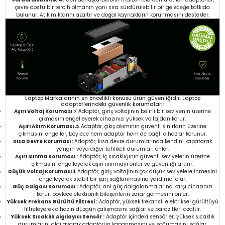
çevre dostu bir tercih olmanın yanı sıra sürdürülebilir bir geleceğe katkıda
bulunur. Atık miktarını azaltır ve doğal kaynakların korunmasını destekler.
Laptop Markalarının en öncelikli konusu ürün güvenliğidir. Laptop
adaptörlerindeki güvenlik korumaları:
Aşırı Voltaj Koruması ⚡
Adaptör, giriş voltajının belirli bir seviyenin üzerine
çıkmasını engelleyerek cihazınızı yüksek voltajdan korur.
Aşırı Akım Koruması ⚠️
Adaptör, çıkış akımının güvenli sınırların üzerine
çıkmasını engeller, böylece hem adaptör hem de bağlı cihazlar korunur.
Kısa Devre Koruması :
Adaptör, kısa devre durumlarında kendini kapatarak
yangın veya diğer tehlikeli durumları önler.
Aşırı Isınma Koruması :
Adaptör, iç sıcaklığının güvenli seviyelerin üzerine
çıkmasını engelleyerek aşırı ısınmayı önler ve güvenliği artırır.
Düşük Voltaj Koruması ⬇️
Adaptör, giriş voltajının çok düşük seviyelere inmesini
engelleyerek stabil bir şarj sağlanmasına yardımcı olur.
Güç Dalgası Koruması :
Adaptör, ani güç dalgalanmalarına karşı cihazınızı
korur, böylece elektronik bileşenlerin zarar görmesini önler.
Yüksek Frekans Gürültü Filtresi :
Adaptör, yüksek frekanslı elektriksel gürültüyü
filtreleyerek cihazın düzgün çalışmasını sağlar ve parazitleri azaltır.
Yüksek Sıcaklık Algılayıcı Sensör :
Adaptör içindeki sensörler, yüksek sıcaklık
durumlarını algılayarak adaptörün kapanmasını ve soğumasını sağlar.