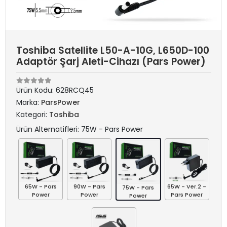
Toshiba Satellite L50-A-10G, L650D-100
Adaptör Şarj Aleti-Cihazı (Pars Power)
Ürün Kodu:
628RCQ45
Marka:
ParsPower
Kategori:
Toshiba
Ürün Alternatifleri: 75W - Pars Power
65W - Pars
90W - Pars
65W - Ver.2 -
75W - Pars
Power
Power
Pars Power
Power