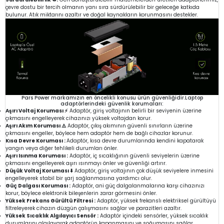
çevre dostu bir tercih olmanın yanı sıra sürdürülebilir bir geleceğe katkıda
bulunur. Atık miktarını azaltır ve doğal kaynakların korunmasını destekler.
Pars Power markamızın en öncelikli konusu ürün güvenliğidir.Laptop
adaptörlerindeki güvenlik korumaları:
Aşırı Voltaj Koruması ⚡
Adaptör, giriş voltajının belirli bir seviyenin üzerine
çıkmasını engelleyerek cihazınızı yüksek voltajdan korur.
Aşırı Akım Koruması ⚠️
Adaptör, çıkış akımının güvenli sınırların üzerine
çıkmasını engeller, böylece hem adaptör hem de bağlı cihazlar korunur.
Kısa Devre Koruması :
Adaptör, kısa devre durumlarında kendini kapatarak
yangın veya diğer tehlikeli durumları önler.
Aşırı Isınma Koruması :
Adaptör, iç sıcaklığının güvenli seviyelerin üzerine
çıkmasını engelleyerek aşırı ısınmayı önler ve güvenliği artırır.
Düşük Voltaj Koruması ⬇️
Adaptör, giriş voltajının çok düşük seviyelere inmesini
engelleyerek stabil bir şarj sağlanmasına yardımcı olur.
Güç Dalgası Koruması :
Adaptör, ani güç dalgalanmalarına karşı cihazınızı
korur, böylece elektronik bileşenlerin zarar görmesini önler.
Yüksek Frekans Gürültü Filtresi :
Adaptör, yüksek frekanslı elektriksel gürültüyü
filtreleyerek cihazın düzgün çalışmasını sağlar ve parazitleri azaltır.
Yüksek Sıcaklık Algılayıcı Sensör :
Adaptör içindeki sensörler, yüksek sıcaklık
durumlarını algılayarak adaptörün kapanmasını ve soğumasını sağlar.