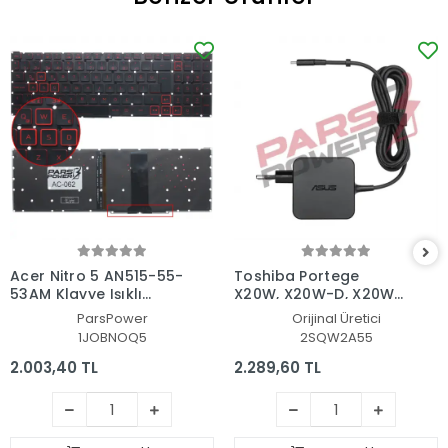
Acer Nitro 5 AN515-55-
Toshiba Portege
53AM Klavye Işıklı
X20W, X20W-D, X20W-
(Siyah TR)
E Adaptör Şarj Aleti-
ParsPower
Orijinal Üretici
Cihazı
1JOBNOQ5
2SQW2A55
2.003,40 TL
2.289,60 TL