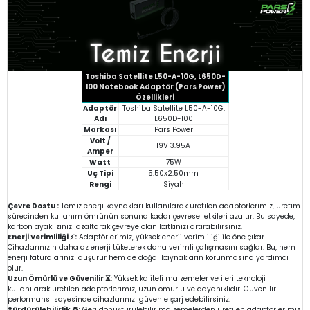
Toshiba Satellite L50-A-10G, L650D-
100 Notebook Adaptör (Pars Power)
Özellikleri
Adaptör
Toshiba Satellite L50-A-10G,
Adı
L650D-100
Markası
Pars Power
Volt /
19V 3.95A
Amper
Watt
75W
Uç Tipi
5.50x2.50mm
Rengi
Siyah
Çevre Dostu :
Temiz enerji kaynakları kullanılarak üretilen adaptörlerimiz, üretim
sürecinden kullanım ömrünün sonuna kadar çevresel etkileri azaltır. Bu sayede,
karbon ayak izinizi azaltarak çevreye olan katkınızı artırabilirsiniz.
Enerji Verimliliği ⚡:
Adaptörlerimiz, yüksek enerji verimliliği ile öne çıkar.
Cihazlarınızın daha az enerji tüketerek daha verimli çalışmasını sağlar. Bu, hem
enerji faturalarınızı düşürür hem de doğal kaynakların korunmasına yardımcı
olur.
Uzun Ömürlü ve Güvenilir ⏳:
Yüksek kaliteli malzemeler ve ileri teknoloji
kullanılarak üretilen adaptörlerimiz, uzun ömürlü ve dayanıklıdır. Güvenilir
performansı sayesinde cihazlarınızı güvenle şarj edebilirsiniz.
Sürdürülebilirlik ♻️:
Geri dönüştürülebilir malzemelerden üretilen adaptörlerimiz,