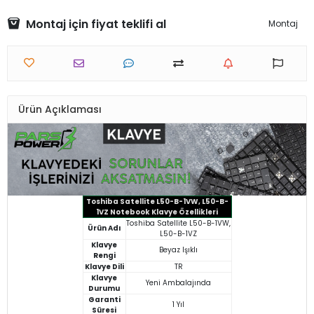
Montaj için fiyat teklifi al
Montaj
Ürün Açıklaması
Toshiba Satellite L50-B-1VW, L50-B-
1VZ Notebook Klavye Özellikleri
Toshiba Satellite L50-B-1VW,
Ürün Adı
L50-B-1VZ
Klavye
Beyaz Işıklı
Rengi
Klavye Dili
TR
Klavye
Yeni Ambalajında
Durumu
Garanti
1 Yıl
Süresi