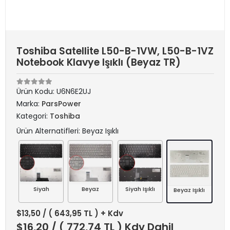
Toshiba Satellite L50-B-1VW, L50-B-1VZ
Notebook Klavye Işıklı (Beyaz TR)
Ürün Kodu:
U6N6E2UJ
Marka:
ParsPower
Kategori:
Toshiba
Ürün Alternatifleri: Beyaz Işıklı
Siyah
Beyaz
Siyah Işıklı
Beyaz Işıklı
$13,50
/ ( 643,95 TL ) + Kdv
$16,20
/ ( 772,74 TL ) Kdv Dahil