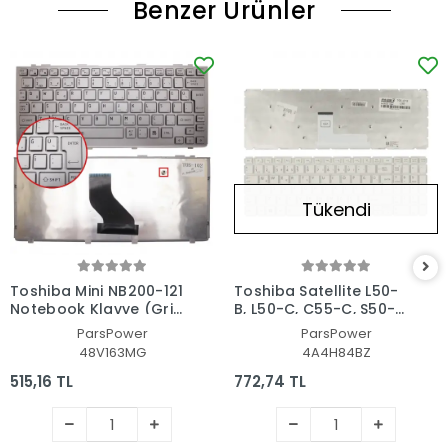
Benzer Ürünler
Tükendi
Toshiba Mini NB200-121
Toshiba Satellite L50-
Notebook Klavye (Gri
B, L50-C, C55-C, S50-B,
TR)
C70-C, L70-C Serisi
ParsPower
ParsPower
Uyumlu Notebook
48V163MG
4A4H84BZ
Klavye Işıklı (Beyaz TR)
515,16 TL
772,74 TL