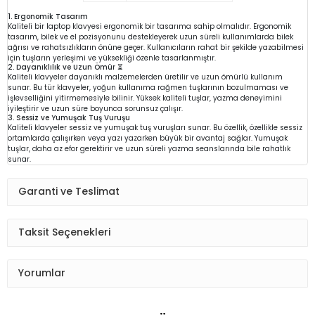
1. Ergonomik Tasarım
Kaliteli bir laptop klavyesi ergonomik bir tasarıma sahip olmalıdır. Ergonomik
tasarım, bilek ve el pozisyonunu destekleyerek uzun süreli kullanımlarda bilek
ağrısı ve rahatsızlıkların önüne geçer. Kullanıcıların rahat bir şekilde yazabilmesi
için tuşların yerleşimi ve yüksekliği özenle tasarlanmıştır.
2. Dayanıklılık ve Uzun Ömür ⏳
Kaliteli klavyeler dayanıklı malzemelerden üretilir ve uzun ömürlü kullanım
sunar. Bu tür klavyeler, yoğun kullanıma rağmen tuşlarının bozulmaması ve
işlevselliğini yitirmemesiyle bilinir. Yüksek kaliteli tuşlar, yazma deneyimini
iyileştirir ve uzun süre boyunca sorunsuz çalışır.
3. Sessiz ve Yumuşak Tuş Vuruşu
Kaliteli klavyeler sessiz ve yumuşak tuş vuruşları sunar. Bu özellik, özellikle sessiz
ortamlarda çalışırken veya yazı yazarken büyük bir avantaj sağlar. Yumuşak
tuşlar, daha az efor gerektirir ve uzun süreli yazma seanslarında bile rahatlık
sunar.
Garanti ve Teslimat
Taksit Seçenekleri
Yorumlar