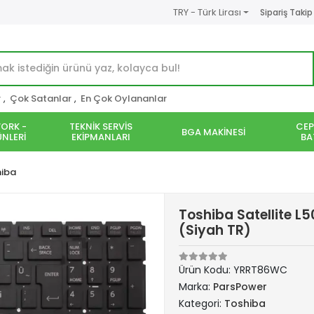
TRY - Türk Lirası
Sipariş Takip
r
,
Çok Satanlar
,
En Çok Oylananlar
ORK -
TEKNİK SERVİS
CEP
BGA MAKİNESİ
NLERİ
EKİPMANLARI
BA
hiba
Toshiba Satellite 
(Siyah TR)
Ürün Kodu:
YRRT86WC
Marka:
ParsPower
Kategori:
Toshiba