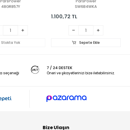
ParsPower
ParsPower
48GR857Y
SW6B4WKA
1.100,72 TL
1
Stokta Yok
Sepete Ekle
7 / 24 DESTEK
a seçeneği
Öneri ve şikayetlerinizi bize iletebilirsiniz.
Bize Ulaşın