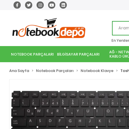
En Yenile
AĞ - NETW
NOTEBOOK PARÇALARI
BİLGİSAYAR PARÇALARI
KABLO ÜRÜ
Ana Sayfa
Notebook Parçaları
Notebook Klavye
Tos