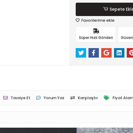
Sepete Ekl
Favorilerime ekle
Süper Hızlı Gönderi
Güvenli
Tavsiye Et
Yorum Yaz
Karşılaştır
Fiyat Alar