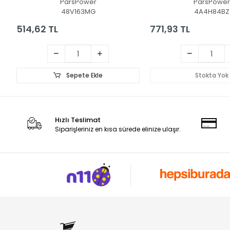
ParsPower
ParsPower
Notebook Klavye Işık
48V163MG
4A4H84BZ
(Beyaz TR)
514,62 TL
771,93 TL
Sepete Ekle
Stokta Yok
Hızlı Teslimat
Siparişleriniz en kısa sürede elinize ulaşır.