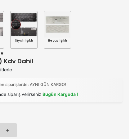
Siyah Işıklı
Beyaz Işıklı
dv
 ) Kdv Dahil
tlerle
ilen siparişlerde: AYNI GÜN KARGO!
nde sipariş verirseniz
Bugün Kargoda !