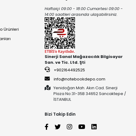
Haftaiçi 09:00 - 18:00 Cumartesi 09:00 -
ı
14:00 saatleri arasında ulaşabilirsiniz.
o Ürünleri
anları
Sinerji Sanal Mağazacılık Bilgisayar
San. ve Tic. Ltd. Şti
+902164492525
info@notebookdepo.com
Yenidoğan Mah. Akın Cad. Sinerji
Plaza No:31-35B 34652 Sancaktepe /
İSTANBUL
Bizi Takip Edin