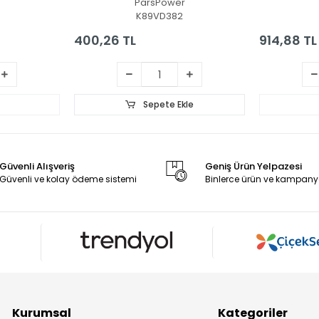
ParsPower
lı
K89VD382
400,26 TL
914,88 TL
Sepete Ekle
Güvenli Alışveriş
Geniş Ürün Yelpazesi
Güvenli ve kolay ödeme sistemi
Binlerce ürün ve kampany
Kurumsal
Kategoriler