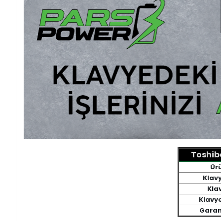
Toshiba
Ür
Klav
Klav
Klavy
Garan