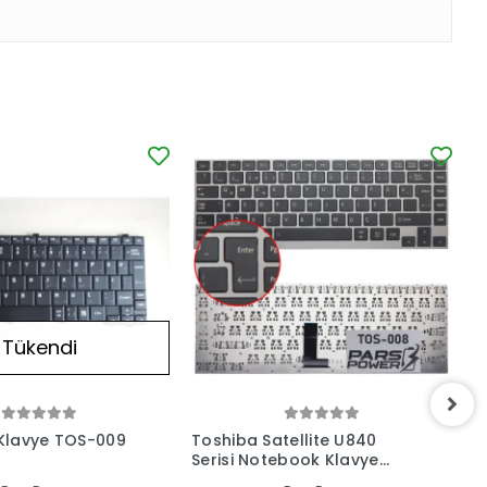
Tükendi
Klavye TOS-009
Toshiba Satellite U840
N
Serisi Notebook Klavye
(Siyah TR)