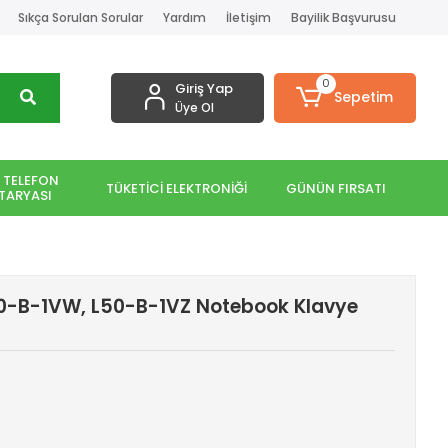
Sıkça Sorulan Sorular
Yardım
İletişim
Bayilik Başvurusu
0
Giriş Yap
Sepetim
Üye Ol
 TELEFON
TÜKETİCİ ELEKTRONİĞİ
GÜNÜN FIRSATI
TARYASI
L50-B-1VW, L50-B-1VZ Notebook Klavye