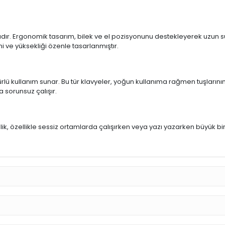
ıdır. Ergonomik tasarım, bilek ve el pozisyonunu destekleyerek uzun sür
mi ve yüksekliği özenle tasarlanmıştır.
rlü kullanım sunar. Bu tür klavyeler, yoğun kullanıma rağmen tuşlarının
a sorunsuz çalışır.
u
llik, özellikle sessiz ortamlarda çalışırken veya yazı yazarken büyük bi