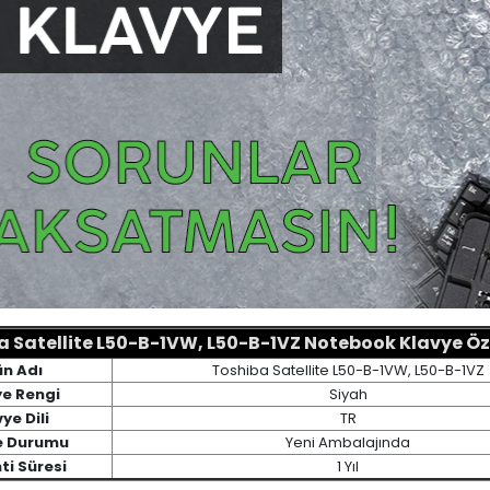
 Satellite L50-B-1VW, L50-B-1VZ Notebook Klavye Öze
ün Adı
Toshiba Satellite L50-B-1VW, L50-B-1VZ
ye Rengi
Siyah
ye Dili
TR
e Durumu
Yeni Ambalajında
ti Süresi
1 Yıl