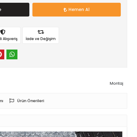
e
Hemen Al
 Alışveriş
İade ve Değişim
Montaj
mı
Ürün Önerileri