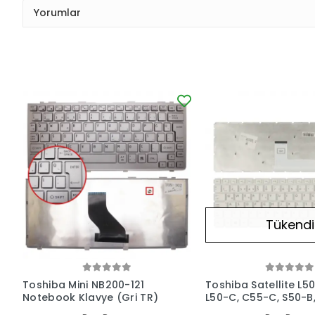
Yorumlar
Tükendi
Toshiba Mini NB200-121
Toshiba Satellite L50
Notebook Klavye (Gri TR)
L50-C, C55-C, S50-B
C, L70-C Serisi Uyum