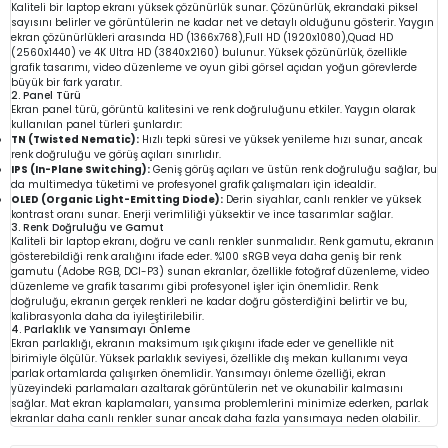
Kaliteli bir laptop ekranı yüksek çözünürlük sunar. Çözünürlük, ekrandaki piksel
sayısını belirler ve görüntülerin ne kadar net ve detaylı olduğunu gösterir. Yaygın
ekran çözünürlükleri arasında HD (1366x768),Full HD (1920x1080),Quad HD
(2560x1440) ve 4K Ultra HD (3840x2160) bulunur. Yüksek çözünürlük, özellikle
grafik tasarımı, video düzenleme ve oyun gibi görsel açıdan yoğun görevlerde
büyük bir fark yaratır.
2. Panel Türü
Ekran panel türü, görüntü kalitesini ve renk doğruluğunu etkiler. Yaygın olarak
kullanılan panel türleri şunlardır:
TN (Twisted Nematic):
Hızlı tepki süresi ve yüksek yenileme hızı sunar, ancak
renk doğruluğu ve görüş açıları sınırlıdır.
IPS (In-Plane Switching):
Geniş görüş açıları ve üstün renk doğruluğu sağlar, bu
da multimedya tüketimi ve profesyonel grafik çalışmaları için idealdir.
OLED (Organic Light-Emitting Diode):
Derin siyahlar, canlı renkler ve yüksek
kontrast oranı sunar. Enerji verimliliği yüksektir ve ince tasarımlar sağlar.
3. Renk Doğruluğu ve Gamut
Kaliteli bir laptop ekranı, doğru ve canlı renkler sunmalıdır. Renk gamutu, ekranın
gösterebildiği renk aralığını ifade eder. %100 sRGB veya daha geniş bir renk
gamutu (Adobe RGB, DCI-P3) sunan ekranlar, özellikle fotoğraf düzenleme, video
düzenleme ve grafik tasarımı gibi profesyonel işler için önemlidir. Renk
doğruluğu, ekranın gerçek renkleri ne kadar doğru gösterdiğini belirtir ve bu,
kalibrasyonla daha da iyileştirilebilir.
4. Parlaklık ve Yansımayı Önleme
Ekran parlaklığı, ekranın maksimum ışık çıkışını ifade eder ve genellikle nit
birimiyle ölçülür. Yüksek parlaklık seviyesi, özellikle dış mekan kullanımı veya
parlak ortamlarda çalışırken önemlidir. Yansımayı önleme özelliği, ekran
yüzeyindeki parlamaları azaltarak görüntülerin net ve okunabilir kalmasını
sağlar. Mat ekran kaplamaları, yansıma problemlerini minimize ederken, parlak
ekranlar daha canlı renkler sunar ancak daha fazla yansımaya neden olabilir.