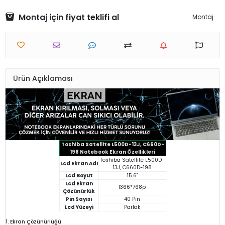
Montaj için fiyat teklifi al
Montaj
Ürün Açıklaması
Toshiba Satellite L500D-13J, C660D-
198 Notebook Ekran Özellikleri
Toshiba Satellite L500D-
Lcd Ekran Adı
13J, C660D-198
Lcd Boyut
15.6"
Lcd Ekran
1366*768p
Çözünürlük
Pin Sayısı
40 Pin
Lcd Yüzeyi
Parlak
1. Ekran Çözünürlüğü