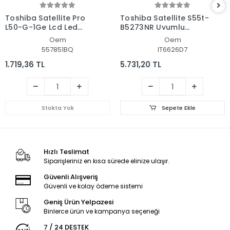
Toshiba Satellite Pro
Toshiba Satellite S55t-
L50-G-1Ge Lcd Led
B5273NR Uyumlu
Ekran - Panel
Notebook Led Ekran
Oem
Oem
557851BQ
IT6626D7
1.719,36 TL
5.731,20 TL
Stokta Yok
Sepete Ekle
Hızlı Teslimat
Siparişleriniz en kısa sürede elinize ulaşır.
Güvenli Alışveriş
Güvenli ve kolay ödeme sistemi
Geniş Ürün Yelpazesi
Binlerce ürün ve kampanya seçeneği
7 / 24 DESTEK