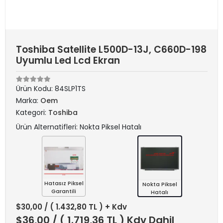
Toshiba Satellite L500D-13J, C660D-198
Uyumlu Led Lcd Ekran
Ürün Kodu:
84SLP1TS
Marka:
Oem
Kategori:
Toshiba
Ürün Alternatifleri: Nokta Piksel Hatalı
Hatasız Piksel
Nokta Piksel
Garantili
Hatalı
$30,00
/ ( 1.432,80 TL ) + Kdv
$36,00
/ ( 1.719,36 TL ) Kdv Dahil