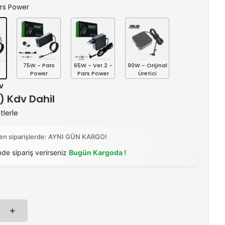
ars Power
75W - Pars
65W - Ver.2 -
90W - Orijinal
s
Power
Pars Power
Üretici
v
 ) Kdv Dahil
tlerle
ilen siparişlerde: AYNI GÜN KARGO!
nde sipariş verirseniz
Bugün Kargoda !