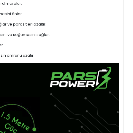
rdımcı olur.
mesini önler.
ar ve parazitleri azaltır.
sını ve soğumasını sağlar.
r.
azın ömrünü uzatır.