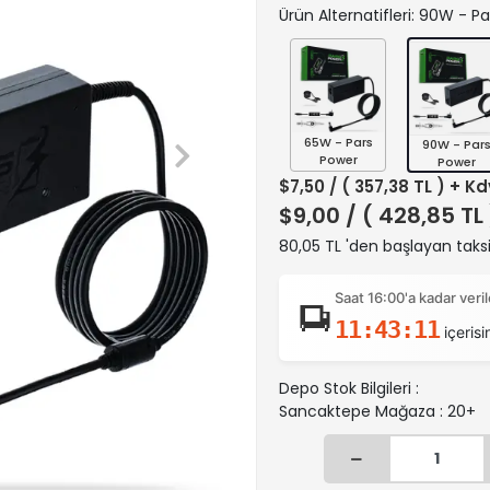
Ürün Alternatifleri: 90W - P
65W - Pars
90W - Par
Power
Power
$7,50
/ ( 357,38 TL ) + Kd
$9,00
/ ( 428,85 TL
80,05 TL 'den başlayan taksi
Saat 16:00'a kadar ver
11:43:10
içerisi
Depo Stok Bilgileri :
Sancaktepe Mağaza : 20+