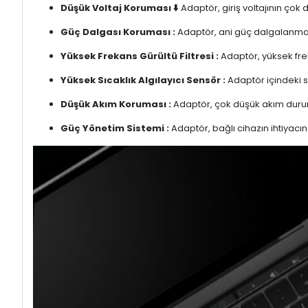
Düşük Voltaj Koruması ⬇️
Adaptör, giriş voltajının çok
Güç Dalgası Koruması :
Adaptör, ani güç dalgalanmalar
Yüksek Frekans Gürültü Filtresi :
Adaptör, yüksek freka
Yüksek Sıcaklık Algılayıcı Sensör :
Adaptör içindeki s
Düşük Akım Koruması :
Adaptör, çok düşük akım duru
Güç Yönetim Sistemi :
Adaptör, bağlı cihazın ihtiyacın