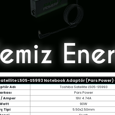
atellite L505-S5993 Notebook Adaptör (Pars Power) Ö
ptör Adı
Toshiba Satellite L505-S5993
arkası
Pars Power
t / Amper
19V 4.74A
Watt
90W
ç Tipi
5.50x2.50mm