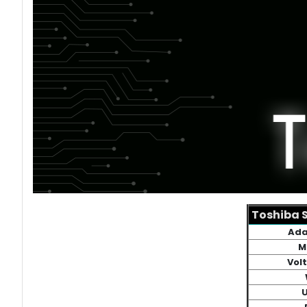
Toshiba S
Ada
M
Vol
U