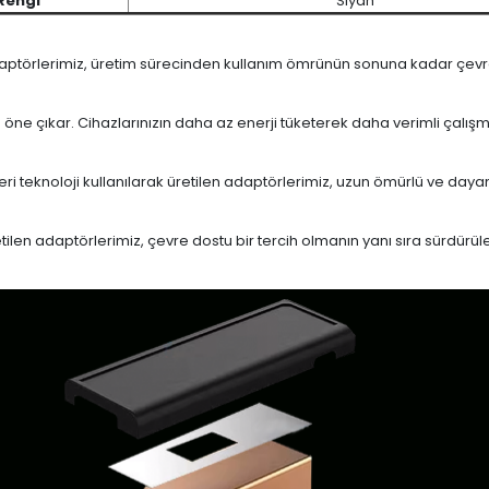
Rengi
Siyah
daptörlerimiz, üretim sürecinden kullanım ömrünün sonuna kadar çevrese
le öne çıkar. Cihazlarınızın daha az enerji tüketerek daha verimli çalış
eri teknoloji kullanılarak üretilen adaptörlerimiz, uzun ömürlü ve dayan
en adaptörlerimiz, çevre dostu bir tercih olmanın yanı sıra sürdürülebi