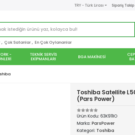
TRY - Türk Lirası
Sipariş Takip
r
,
Çok Satanlar
,
En Çok Oylananlar
ORK -
TEKNİK SERVİS
CEP
BGA MAKİNESİ
NLERİ
EKİPMANLARI
BA
shiba
Toshiba Satellite L
(Pars Power)
Ürün Kodu:
63K911IO
Marka:
ParsPower
Kategori:
Toshiba