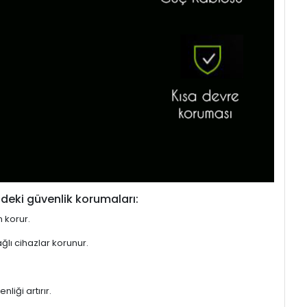
deki güvenlik korumaları:
n korur.
ğlı cihazlar korunur.
liği artırır.