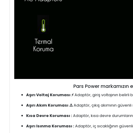
Pars Power markamızın en
Aşırı Voltaj Koruması ⚡
Adaptör, giriş voltajının belirl
Aşırı Akım Koruması ⚠️
Adaptör, çıkış akımının güvenli
Kısa Devre Koruması :
Adaptör, kısa devre durumlarınd
Aşırı Isınma Koruması :
Adaptör, iç sıcaklığının güvenli