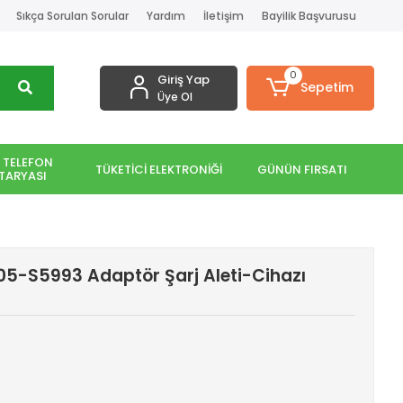
Sıkça Sorulan Sorular
Yardım
İletişim
Bayilik Başvurusu
0
Giriş Yap
Sepetim
Üye Ol
 TELEFON
TÜKETİCİ ELEKTRONİĞİ
GÜNÜN FIRSATI
TARYASI
505-S5993 Adaptör Şarj Aleti-Cihazı