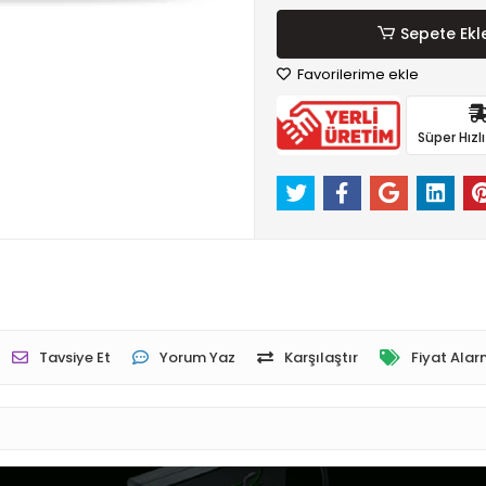
Sepete Ekl
Favorilerime ekle
Süper Hızl
Tavsiye Et
Yorum Yaz
Karşılaştır
Fiyat Alar