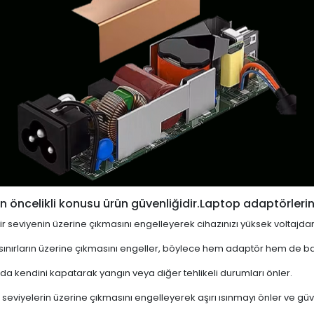
 öncelikli konusu ürün güvenliğidir.Laptop adaptörlerin
i bir seviyenin üzerine çıkmasını engelleyerek cihazınızı yüksek voltajda
 sınırların üzerine çıkmasını engeller, böylece hem adaptör hem de ba
a kendini kapatarak yangın veya diğer tehlikeli durumları önler.
 seviyelerin üzerine çıkmasını engelleyerek aşırı ısınmayı önler ve güven