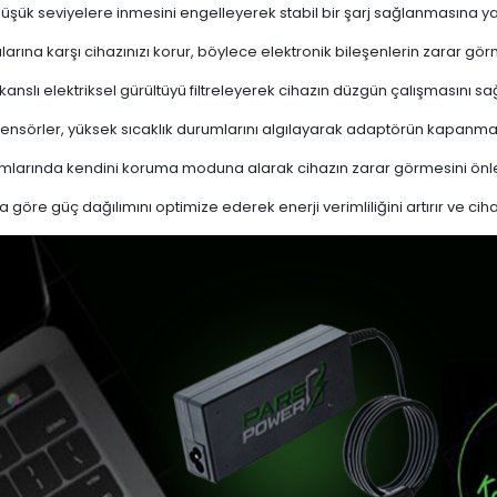
 düşük seviyelere inmesini engelleyerek stabil bir şarj sağlanmasına ya
ına karşı cihazınızı korur, böylece elektronik bileşenlerin zarar gör
nslı elektriksel gürültüyü filtreleyerek cihazın düzgün çalışmasını sağl
ensörler, yüksek sıcaklık durumlarını algılayarak adaptörün kapanma
mlarında kendini koruma moduna alarak cihazın zarar görmesini önle
a göre güç dağılımını optimize ederek enerji verimliliğini artırır ve cih