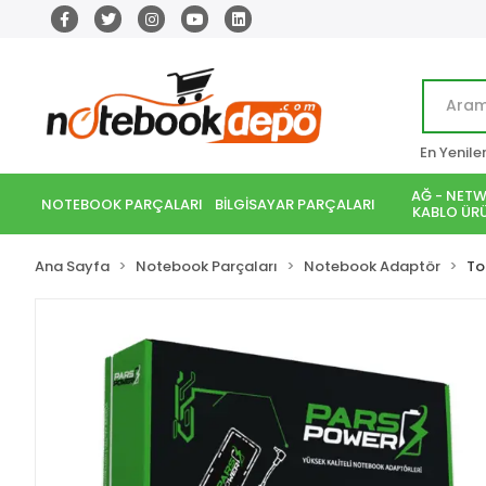
En Yenile
AĞ - NETW
NOTEBOOK PARÇALARI
BİLGİSAYAR PARÇALARI
KABLO ÜRÜ
Ana Sayfa
Notebook Parçaları
Notebook Adaptör
To