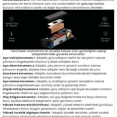
çevre dostu bir tercih olmanın yanı sıra sürdürülebilir bir geleceğe katkıda
bulunur. Atık miktarını azaltır ve doğal kaynakların korunmasını destekler.
Pars Power markamızın en öncelikli konusu ürün güvenliğidir.Laptop
adaptörlerindeki güvenlik korumaları:
Aşırı Voltaj Koruması ⚡
Adaptör, giriş voltajının belirli bir seviyenin üzerine
çıkmasını engelleyerek cihazınızı yüksek voltajdan korur.
Aşırı Akım Koruması ⚠️
Adaptör, çıkış akımının güvenli sınırların üzerine
çıkmasını engeller, böylece hem adaptör hem de bağlı cihazlar korunur.
Kısa Devre Koruması :
Adaptör, kısa devre durumlarında kendini kapatarak
yangın veya diğer tehlikeli durumları önler.
Aşırı Isınma Koruması :
Adaptör, iç sıcaklığının güvenli seviyelerin üzerine
çıkmasını engelleyerek aşırı ısınmayı önler ve güvenliği artırır.
Düşük Voltaj Koruması ⬇️
Adaptör, giriş voltajının çok düşük seviyelere inmesini
engelleyerek stabil bir şarj sağlanmasına yardımcı olur.
Güç Dalgası Koruması :
Adaptör, ani güç dalgalanmalarına karşı cihazınızı
korur, böylece elektronik bileşenlerin zarar görmesini önler.
Yüksek Frekans Gürültü Filtresi :
Adaptör, yüksek frekanslı elektriksel gürültüyü
filtreleyerek cihazın düzgün çalışmasını sağlar ve parazitleri azaltır.
Yüksek Sıcaklık Algılayıcı Sensör :
Adaptör içindeki sensörler, yüksek sıcaklık
durumlarını algılayarak adaptörün kapanmasını ve soğumasını sağlar.