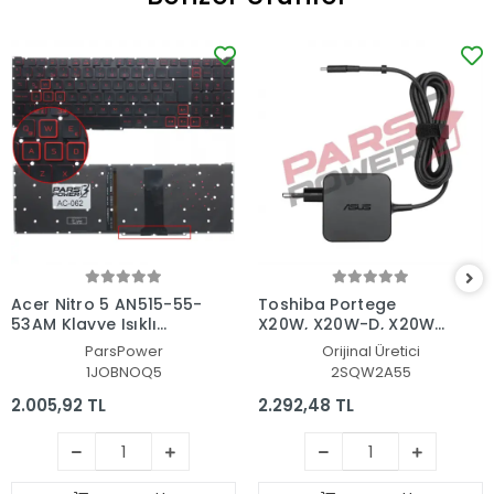
Acer Nitro 5 AN515-55-
Toshiba Portege
53AM Klavye Işıklı
X20W, X20W-D, X20W-
(Siyah TR)
E Adaptör Şarj Aleti-
ParsPower
Orijinal Üretici
Cihazı
1JOBNOQ5
2SQW2A55
2.005,92 TL
2.292,48 TL