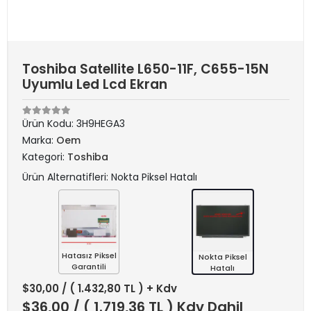
Toshiba Satellite L650-11F, C655-15N
Uyumlu Led Lcd Ekran
Ürün Kodu:
3H9HEGA3
Marka:
Oem
Kategori:
Toshiba
Ürün Alternatifleri: Nokta Piksel Hatalı
Hatasız Piksel
Nokta Piksel
Garantili
Hatalı
$30,00
/ ( 1.432,80 TL ) + Kdv
$36,00
/ ( 1.719,36 TL ) Kdv Dahil