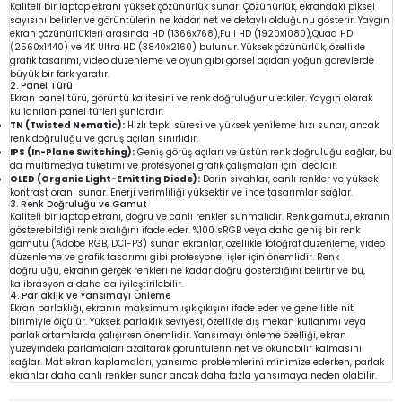
Kaliteli bir laptop ekranı yüksek çözünürlük sunar. Çözünürlük, ekrandaki piksel
sayısını belirler ve görüntülerin ne kadar net ve detaylı olduğunu gösterir. Yaygın
ekran çözünürlükleri arasında HD (1366x768),Full HD (1920x1080),Quad HD
(2560x1440) ve 4K Ultra HD (3840x2160) bulunur. Yüksek çözünürlük, özellikle
grafik tasarımı, video düzenleme ve oyun gibi görsel açıdan yoğun görevlerde
büyük bir fark yaratır.
2. Panel Türü
Ekran panel türü, görüntü kalitesini ve renk doğruluğunu etkiler. Yaygın olarak
kullanılan panel türleri şunlardır:
TN (Twisted Nematic):
Hızlı tepki süresi ve yüksek yenileme hızı sunar, ancak
renk doğruluğu ve görüş açıları sınırlıdır.
IPS (In-Plane Switching):
Geniş görüş açıları ve üstün renk doğruluğu sağlar, bu
da multimedya tüketimi ve profesyonel grafik çalışmaları için idealdir.
OLED (Organic Light-Emitting Diode):
Derin siyahlar, canlı renkler ve yüksek
kontrast oranı sunar. Enerji verimliliği yüksektir ve ince tasarımlar sağlar.
3. Renk Doğruluğu ve Gamut
Kaliteli bir laptop ekranı, doğru ve canlı renkler sunmalıdır. Renk gamutu, ekranın
gösterebildiği renk aralığını ifade eder. %100 sRGB veya daha geniş bir renk
gamutu (Adobe RGB, DCI-P3) sunan ekranlar, özellikle fotoğraf düzenleme, video
düzenleme ve grafik tasarımı gibi profesyonel işler için önemlidir. Renk
doğruluğu, ekranın gerçek renkleri ne kadar doğru gösterdiğini belirtir ve bu,
kalibrasyonla daha da iyileştirilebilir.
4. Parlaklık ve Yansımayı Önleme
Ekran parlaklığı, ekranın maksimum ışık çıkışını ifade eder ve genellikle nit
birimiyle ölçülür. Yüksek parlaklık seviyesi, özellikle dış mekan kullanımı veya
parlak ortamlarda çalışırken önemlidir. Yansımayı önleme özelliği, ekran
yüzeyindeki parlamaları azaltarak görüntülerin net ve okunabilir kalmasını
sağlar. Mat ekran kaplamaları, yansıma problemlerini minimize ederken, parlak
ekranlar daha canlı renkler sunar ancak daha fazla yansımaya neden olabilir.