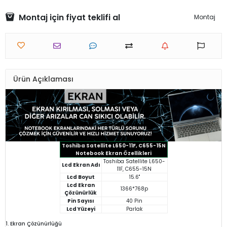
Montaj için fiyat teklifi al
Montaj
Ürün Açıklaması
Toshiba Satellite L650-11F, C655-15N
Notebook Ekran Özellikleri
Toshiba Satellite L650-
Lcd Ekran Adı
11F, C655-15N
Lcd Boyut
15.6"
Lcd Ekran
1366*768p
Çözünürlük
Pin Sayısı
40 Pin
Lcd Yüzeyi
Parlak
1. Ekran Çözünürlüğü