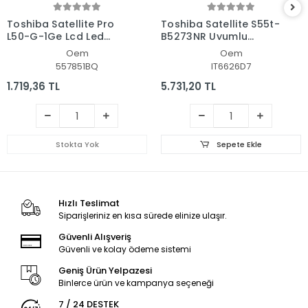
Toshiba Satellite Pro
Toshiba Satellite S55t-
L50-G-1Ge Lcd Led
B5273NR Uyumlu
Ekran - Panel
Notebook Led Ekran
Oem
Oem
557851BQ
IT6626D7
1.719,36 TL
5.731,20 TL
Stokta Yok
Sepete Ekle
Hızlı Teslimat
Siparişleriniz en kısa sürede elinize ulaşır.
Güvenli Alışveriş
Güvenli ve kolay ödeme sistemi
Geniş Ürün Yelpazesi
Binlerce ürün ve kampanya seçeneği
7 / 24 DESTEK