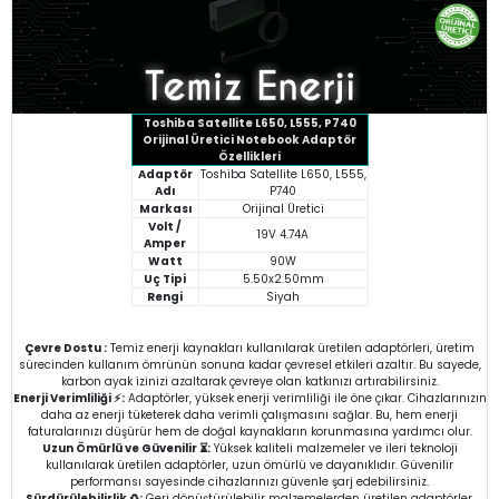
Toshiba Satellite L650, L555, P740
Orijinal Üretici Notebook Adaptör
Özellikleri
Adaptör
Toshiba Satellite L650, L555,
Adı
P740
Markası
Orijinal Üretici
Volt /
19V 4.74A
Amper
Watt
90W
Uç Tipi
5.50x2.50mm
Rengi
Siyah
Çevre Dostu :
Temiz enerji kaynakları kullanılarak üretilen adaptörleri, üretim
sürecinden kullanım ömrünün sonuna kadar çevresel etkileri azaltır. Bu sayede,
karbon ayak izinizi azaltarak çevreye olan katkınızı artırabilirsiniz.
Enerji Verimliliği ⚡:
Adaptörler, yüksek enerji verimliliği ile öne çıkar. Cihazlarınızın
daha az enerji tüketerek daha verimli çalışmasını sağlar. Bu, hem enerji
faturalarınızı düşürür hem de doğal kaynakların korunmasına yardımcı olur.
Uzun Ömürlü ve Güvenilir ⏳:
Yüksek kaliteli malzemeler ve ileri teknoloji
kullanılarak üretilen adaptörler, uzun ömürlü ve dayanıklıdır. Güvenilir
performansı sayesinde cihazlarınızı güvenle şarj edebilirsiniz.
Sürdürülebilirlik ♻️:
Geri dönüştürülebilir malzemelerden üretilen adaptörler,