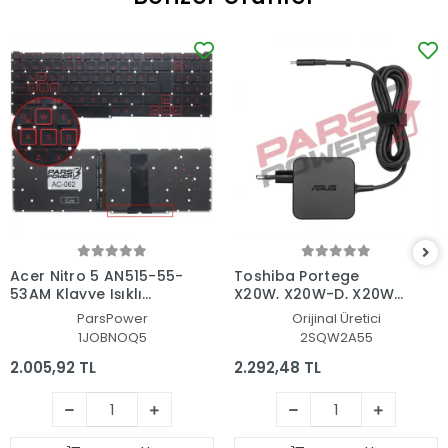
Acer Nitro 5 AN515-55-
Toshiba Portege
53AM Klavye Işıklı
X20W, X20W-D, X20W-
(Siyah TR)
E Adaptör Şarj Aleti-
ParsPower
Orijinal Üretici
Cihazı
1JOBNOQ5
2SQW2A55
2.005,92 TL
2.292,48 TL