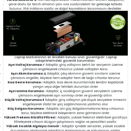
çevre dostu bir tercih olmanın yanı sıra sürdürülebilir bir geleceğe katkıda
bulunur. Atık miktarını azaltır ve doğal kaynakların korunmasını destekler.
Laptop Markalarının en öncelikli konusu ürün güvenliğidir. Laptop
adaptörlerindeki güvenlik korumaları:
Aşırı Voltaj Koruması ⚡
Adaptör, giriş voltajının belirli bir seviyenin üzerine
çıkmasını engelleyerek cihazınızı yüksek voltajdan korur.
Aşırı Akım Koruması ⚠️
Adaptör, çıkış akımının güvenli sınırların üzerine
çıkmasını engeller, böylece hem adaptör hem de bağlı cihazlar korunur.
Kısa Devre Koruması :
Adaptör, kısa devre durumlarında kendini kapatarak
yangın veya diğer tehlikeli durumları önler.
Aşırı Isınma Koruması :
Adaptör, iç sıcaklığının güvenli seviyelerin üzerine
çıkmasını engelleyerek aşırı ısınmayı önler ve güvenliği artırır.
Düşük Voltaj Koruması ⬇️
Adaptör, giriş voltajının çok düşük seviyelere inmesini
engelleyerek stabil bir şarj sağlanmasına yardımcı olur.
Güç Dalgası Koruması :
Adaptör, ani güç dalgalanmalarına karşı cihazınızı
korur, böylece elektronik bileşenlerin zarar görmesini önler.
Yüksek Frekans Gürültü Filtresi :
Adaptör, yüksek frekanslı elektriksel gürültüyü
filtreleyerek cihazın düzgün çalışmasını sağlar ve parazitleri azaltır.
Yüksek Sıcaklık Algılayıcı Sensör :
Adaptör içindeki sensörler, yüksek sıcaklık
durumlarını algılayarak adaptörün kapanmasını ve soğumasını sağlar.