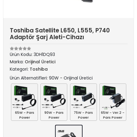
Toshiba Satellite L650, L555, P740
Adaptör Şarj Aleti-Cihazı
Ürün Kodu:
3DH1DQ93
Marka:
Orijinal Üretici
Kategori:
Toshiba
Ürün Alternatifleri: 90W - Orijinal Üretici
65W - Pars
90W - Pars
75W - Pars
65W - Ver.2 -
Power
Power
Power
Pars Power