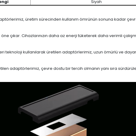
engi
Siyah
daptörlerimiz, üretim sürecinden kullanım ömrünün sonuna kadar çevrese
le öne çıkar. Cihazlarınızın daha az enerji tüketerek daha verimli çalış
eri teknoloji kullanılarak üretilen adaptörlerimiz, uzun ömürlü ve dayan
en adaptörlerimiz, çevre dostu bir tercih olmanın yanı sıra sürdürülebi