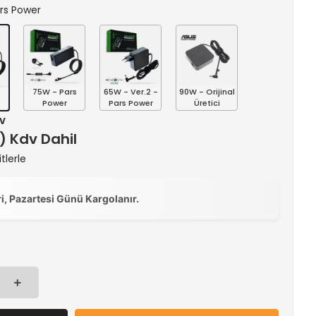
ars Power
75W - Pars
65W - Ver.2 -
90W - Orijinal
s
Power
Pars Power
Üretici
dv
 ) Kdv Dahil
tlerle
ri, Pazartesi Günü Kargolanır.