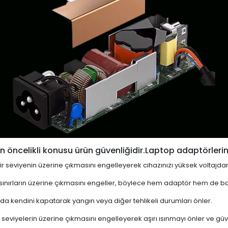
 öncelikli konusu ürün güvenliğidir.Laptop adaptörlerin
i bir seviyenin üzerine çıkmasını engelleyerek cihazınızı yüksek voltajda
 sınırların üzerine çıkmasını engeller, böylece hem adaptör hem de ba
a kendini kapatarak yangın veya diğer tehlikeli durumları önler.
 seviyelerin üzerine çıkmasını engelleyerek aşırı ısınmayı önler ve güven