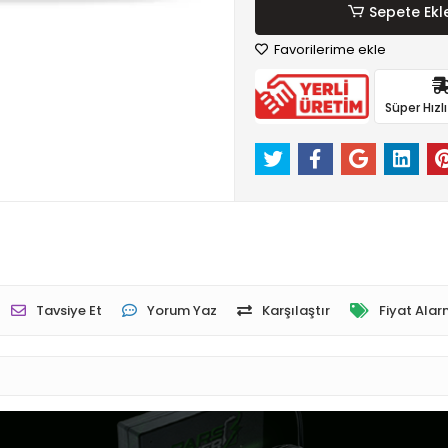
Sepete Ekl
Favorilerime ekle
Süper Hızl
Tavsiye Et
Yorum Yaz
Karşılaştır
Fiyat Alar