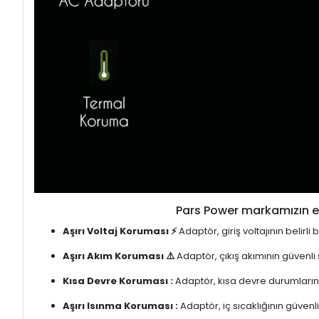
Pars Power markamızın en
Aşırı Voltaj Koruması ⚡
Adaptör, giriş voltajının belirl
Aşırı Akım Koruması ⚠️
Adaptör, çıkış akımının güvenli
Kısa Devre Koruması :
Adaptör, kısa devre durumlarınd
Aşırı Isınma Koruması :
Adaptör, iç sıcaklığının güvenli