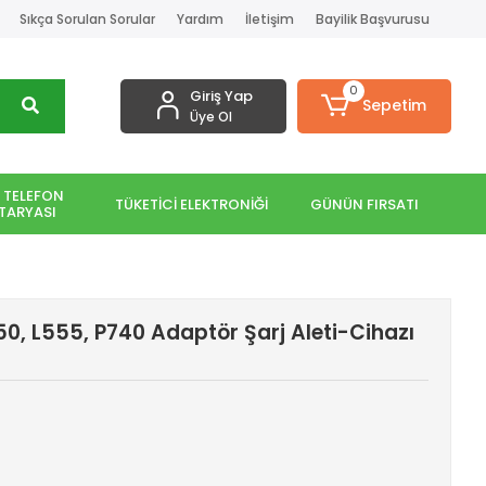
Sıkça Sorulan Sorular
Yardım
İletişim
Bayilik Başvurusu
0
Giriş Yap
Sepetim
Üye Ol
 TELEFON
TÜKETİCİ ELEKTRONİĞİ
GÜNÜN FIRSATI
TARYASI
50, L555, P740 Adaptör Şarj Aleti-Cihazı