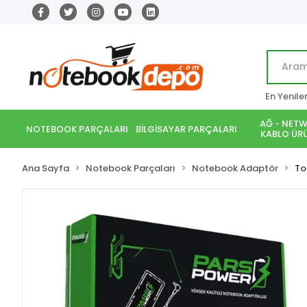
En Yenile
AĞ - NETW
NOTEBOOK PARÇALARI
BİLGİSAYAR PARÇALARI
KABLO ÜRÜ
Ana Sayfa
Notebook Parçaları
Notebook Adaptör
To