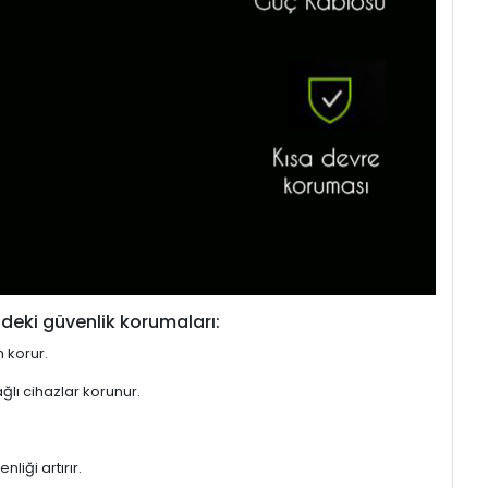
deki güvenlik korumaları:
n korur.
ğlı cihazlar korunur.
liği artırır.