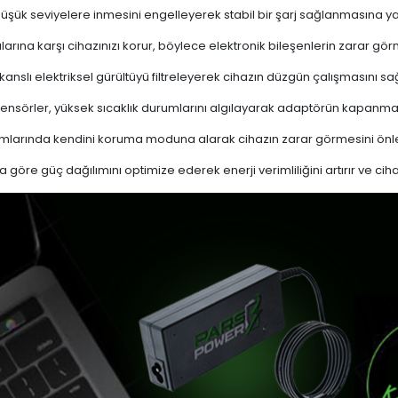
 düşük seviyelere inmesini engelleyerek stabil bir şarj sağlanmasına ya
ına karşı cihazınızı korur, böylece elektronik bileşenlerin zarar gör
nslı elektriksel gürültüyü filtreleyerek cihazın düzgün çalışmasını sağl
ensörler, yüksek sıcaklık durumlarını algılayarak adaptörün kapanma
mlarında kendini koruma moduna alarak cihazın zarar görmesini önle
a göre güç dağılımını optimize ederek enerji verimliliğini artırır ve cih