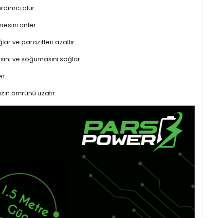
rdımcı olur.
mesini önler.
ar ve parazitleri azaltır.
sını ve soğumasını sağlar.
r.
azın ömrünü uzatır.