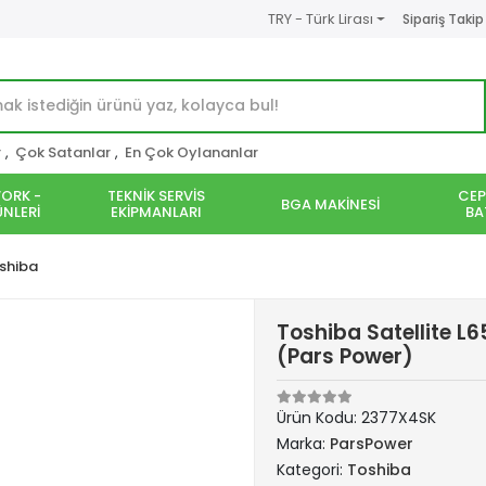
TRY - Türk Lirası
Sipariş Takip
r
,
Çok Satanlar
,
En Çok Oylananlar
ORK -
TEKNİK SERVİS
CEP
BGA MAKİNESİ
NLERİ
EKİPMANLARI
BA
shiba
Toshiba Satellite L6
(Pars Power)
Ürün Kodu:
2377X4SK
Marka:
ParsPower
Kategori:
Toshiba