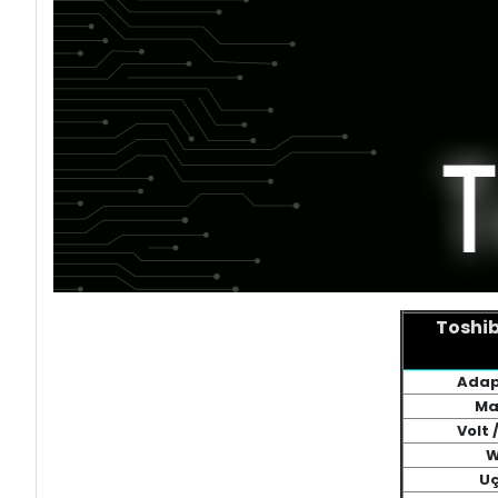
Toshib
Adap
Ma
Volt 
W
Uç