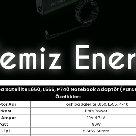
a Satellite L650, L555, P740 Notebook Adaptör (Pars
Özellikleri
tör Adı
Toshiba Satellite L650, L555, P740
rkası
Pars Power
/ Amper
19V 4.74A
att
90W
 Tipi
5.50x2.50mm