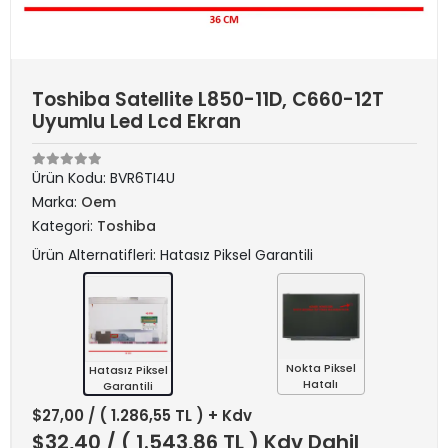
Toshiba Satellite L850-11D, C660-12T
Uyumlu Led Lcd Ekran
Ürün Kodu:
BVR6TI4U
Marka:
Oem
Kategori:
Toshiba
Ürün Alternatifleri: Hatasız Piksel Garantili
Nokta Piksel
Hatasız Piksel
Hatalı
Garantili
$27,00
/ ( 1.286,55 TL ) + Kdv
$32,40
/ ( 1.543,86 TL ) Kdv Dahil