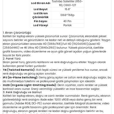
Toshiba Satellite L850-
Lcd Ekran Adı
11D, C660-12T
Lcd Boyut
15.6"
Lcd Ekran
1366*768p
Çözünürlük
Pin Sayısı
40 Pin
Lcd Yüzeyi
Parlak
1. Ekran Çözünürlüğü
Kaliteli bir laptop ekranı yüksek çözünürlük sunar. Çözünürlük, ekrandaki piksel
sayısını belirler ve görüntülerin ne kadar net ve detaylı olduğunu gösterir. Yaygın
ekran çözünürlükleri arasında HD (1366x768),Full HD (1920x1080),Quad HD
(2560x1440) ve 4K Ultra HD (3840x2160) bulunur. Yüksek çözünürlük, özellikle
grafik tasarımı, video düzenleme ve oyun gibi görsel açıdan yoğun görevlerde
büyük bir fark yaratır.
2. Panel Türü
Ekran panel türü, görüntü kalitesini ve renk doğruluğunu etkiler. Yaygın olarak
kullanılan panel türleri şunlardır:
TN (Twisted Nematic):
Hızlı tepki süresi ve yüksek yenileme hızı sunar, ancak
renk doğruluğu ve görüş açıları sınırlıdır.
IPS (In-Plane Switching):
Geniş görüş açıları ve üstün renk doğruluğu sağlar, bu
da multimedya tüketimi ve profesyonel grafik çalışmaları için idealdir.
OLED (Organic Light-Emitting Diode):
Derin siyahlar, canlı renkler ve yüksek
kontrast oranı sunar. Enerji verimliliği yüksektir ve ince tasarımlar sağlar.
3. Renk Doğruluğu ve Gamut
Kaliteli bir laptop ekranı, doğru ve canlı renkler sunmalıdır. Renk gamutu, ekranın
gösterebildiği renk aralığını ifade eder. %100 sRGB veya daha geniş bir renk
gamutu (Adobe RGB, DCI-P3) sunan ekranlar, özellikle fotoğraf düzenleme, video
düzenleme ve grafik tasarımı gibi profesyonel işler için önemlidir. Renk
doğruluğu, ekranın gerçek renkleri ne kadar doğru gösterdiğini belirtir ve bu,