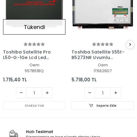
Tükendi
Toshiba Satellite Pro
Toshiba Satellite S55t-
L50-G-1Ge Lcd Led
B5273NR Uyumlu
Ekran - Panel
Notebook Led Ekran
Oem
Oem
557851BQ
IT6626D7
1.715,40 TL
5.718,00 TL
Stokta Yok
Sepete Ekle
Hızlı Teslimat