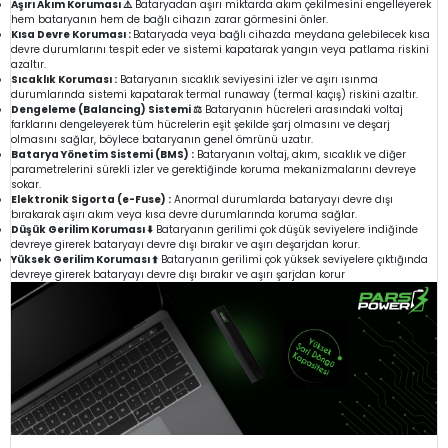
Aşırı Akım Koruması ⚠️
Bataryadan aşırı miktarda akım çekilmesini engelleyerek
hem bataryanın hem de bağlı cihazın zarar görmesini önler.
Kısa Devre Koruması :
Bataryada veya bağlı cihazda meydana gelebilecek kısa
devre durumlarını tespit eder ve sistemi kapatarak yangın veya patlama riskini
azaltır.
Sıcaklık Koruması :
Bataryanın sıcaklık seviyesini izler ve aşırı ısınma
durumlarında sistemi kapatarak termal runaway (termal kaçış) riskini azaltır.
Dengeleme (Balancing) Sistemi ⚖️
Bataryanın hücreleri arasındaki voltaj
farklarını dengeleyerek tüm hücrelerin eşit şekilde şarj olmasını ve deşarj
olmasını sağlar, böylece bataryanın genel ömrünü uzatır.
Batarya Yönetim Sistemi (BMS) :
Bataryanın voltaj, akım, sıcaklık ve diğer
parametrelerini sürekli izler ve gerektiğinde koruma mekanizmalarını devreye
sokar.
Elektronik Sigorta (e-Fuse) :
Anormal durumlarda bataryayı devre dışı
bırakarak aşırı akım veya kısa devre durumlarında koruma sağlar.
Düşük Gerilim Koruması ⬇️
Bataryanın gerilimi çok düşük seviyelere indiğinde
devreye girerek bataryayı devre dışı bırakır ve aşırı deşarjdan korur.
Yüksek Gerilim Koruması ⬆️
Bataryanın gerilimi çok yüksek seviyelere çıktığında
devreye girerek bataryayı devre dışı bırakır ve aşırı şarjdan korur