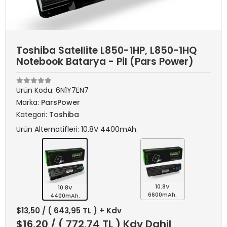
Toshiba Satellite L850-1HP, L850-1HQ
Notebook Batarya - Pil (Pars Power)
Ürün Kodu:
6N1Y7EN7
Marka:
ParsPower
Kategori:
Toshiba
Ürün Alternatifleri: 10.8V 4400mAh.
10.8V
10.8V
6600mAh.
4400mAh.
$13,50
/ ( 643,95 TL ) + Kdv
$16,20
/ ( 772,74 TL ) Kdv Dahil