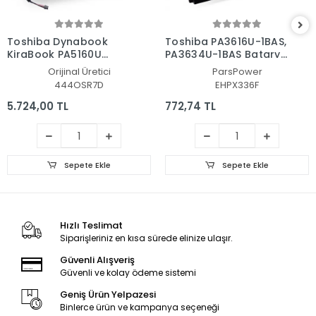
Toshiba Dynabook
Toshiba PA3616U-1BAS,
KiraBook PA5160U
PA3634U-1BAS Batarya
Batarya - Pil
- Pil (Pars Power)
Orijinal Üretici
ParsPower
444OSR7D
EHPX336F
5.724,00 TL
772,74 TL
Sepete Ekle
Sepete Ekle
Hızlı Teslimat
Siparişleriniz en kısa sürede elinize ulaşır.
Güvenli Alışveriş
Güvenli ve kolay ödeme sistemi
Geniş Ürün Yelpazesi
Binlerce ürün ve kampanya seçeneği