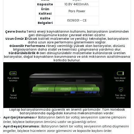
Kapasite
10.8V 4400mAh.
Ürün
Pars Power
Kalitesi
Kalite
ISO9001 - CE
Belgeleri
Çevre Dostu
Temiz enerji kaynaklarının kullanımı, bataryaların üretiminden
geri dönüşümüne kadar çevresel etkileri azaltır.
Uzun Ömür ⏳
Yüksek kaliteli malzemeler ve yenilikçi teknolojiler, bataryaların
daha uzun süre performans göstermesini sağlar.
Güvenilir Performans ⚡
Enerji verimliliği yüksek olan bataryalar, dizüstü
bilgisayarların daha stabil ve kesintisiz çalışmasına yardımcı olur.
Sürdürülebilirlik ♻️
Geri dönüştürülebilir malzemeler kullanılarak üretilen
bataryalar, doğal kaynakların korunmasına ve atık miktarının azaltılmasına
katkıda bulunur.
Laptop bataryalarımızda güvenlik en önemli şartımızdır. Tüm Notebook
bataryalarında aşağıdaki koruma mekanizmaları vardır:
Aşırı Şarj Koruması ⚡
Bataryanın belirli bir voltaj seviyesinin üzerine çıkmasını
önler, böylece bataryanın ömrünü uzatır ve güvenliği artırır.
Aşırı Deşarj Koruması :
Bataryanın belirli bir voltaj seviyesinin altına düşmesini
engeller, böylece hücrelerin zarar görmesini ve kapasite kaybını önler.