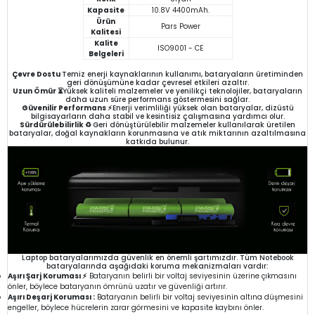
Kapasite
10.8V 4400mAh.
Ürün
Pars Power
Kalitesi
Kalite
ISO9001 - CE
Belgeleri
Çevre Dostu
Temiz enerji kaynaklarının kullanımı, bataryaların üretiminden
geri dönüşümüne kadar çevresel etkileri azaltır.
Uzun Ömür ⏳
Yüksek kaliteli malzemeler ve yenilikçi teknolojiler, bataryaların
daha uzun süre performans göstermesini sağlar.
Güvenilir Performans ⚡
Enerji verimliliği yüksek olan bataryalar, dizüstü
bilgisayarların daha stabil ve kesintisiz çalışmasına yardımcı olur.
Sürdürülebilirlik ♻️
Geri dönüştürülebilir malzemeler kullanılarak üretilen
bataryalar, doğal kaynakların korunmasına ve atık miktarının azaltılmasına
katkıda bulunur.
Laptop bataryalarımızda güvenlik en önemli şartımızdır. Tüm Notebook
bataryalarında aşağıdaki koruma mekanizmaları vardır:
Aşırı Şarj Koruması ⚡
Bataryanın belirli bir voltaj seviyesinin üzerine çıkmasını
önler, böylece bataryanın ömrünü uzatır ve güvenliği artırır.
Aşırı Deşarj Koruması :
Bataryanın belirli bir voltaj seviyesinin altına düşmesini
engeller, böylece hücrelerin zarar görmesini ve kapasite kaybını önler.