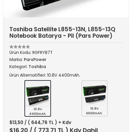
Toshiba Satellite L855-13N, L855-13Q
Notebook Batarya - Pil (Pars Power)
Ürün Kodu:
RGFRYB7T
Marka:
ParsPower
Kategori:
Toshiba
Ürün Alternatifleri: 10.8V 4400mAh.
10.8V
10.8V
6600mAh.
4400mAh.
$13,50
/ ( 644,76 TL ) + Kdv
$16,20
/ ( 773,71 TL ) Kdv Dahil