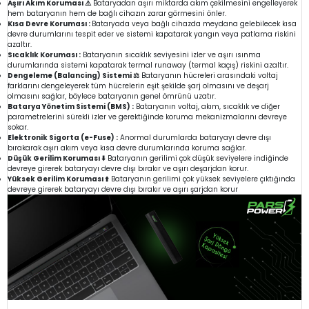
Aşırı Akım Koruması ⚠️
Bataryadan aşırı miktarda akım çekilmesini engelleyerek
hem bataryanın hem de bağlı cihazın zarar görmesini önler.
Kısa Devre Koruması :
Bataryada veya bağlı cihazda meydana gelebilecek kısa
devre durumlarını tespit eder ve sistemi kapatarak yangın veya patlama riskini
azaltır.
Sıcaklık Koruması :
Bataryanın sıcaklık seviyesini izler ve aşırı ısınma
durumlarında sistemi kapatarak termal runaway (termal kaçış) riskini azaltır.
Dengeleme (Balancing) Sistemi ⚖️
Bataryanın hücreleri arasındaki voltaj
farklarını dengeleyerek tüm hücrelerin eşit şekilde şarj olmasını ve deşarj
olmasını sağlar, böylece bataryanın genel ömrünü uzatır.
Batarya Yönetim Sistemi (BMS) :
Bataryanın voltaj, akım, sıcaklık ve diğer
parametrelerini sürekli izler ve gerektiğinde koruma mekanizmalarını devreye
sokar.
Elektronik Sigorta (e-Fuse) :
Anormal durumlarda bataryayı devre dışı
bırakarak aşırı akım veya kısa devre durumlarında koruma sağlar.
Düşük Gerilim Koruması ⬇️
Bataryanın gerilimi çok düşük seviyelere indiğinde
devreye girerek bataryayı devre dışı bırakır ve aşırı deşarjdan korur.
Yüksek Gerilim Koruması ⬆️
Bataryanın gerilimi çok yüksek seviyelere çıktığında
devreye girerek bataryayı devre dışı bırakır ve aşırı şarjdan korur