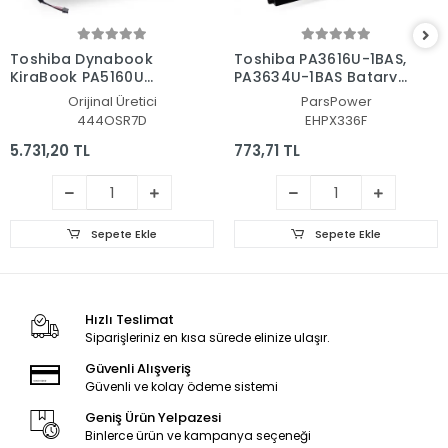
Toshiba Dynabook
Toshiba PA3616U-1BAS,
KiraBook PA5160U
PA3634U-1BAS Batarya
Batarya - Pil
- Pil (Pars Power)
Orijinal Üretici
ParsPower
444OSR7D
EHPX336F
5.731,20 TL
773,71 TL
Sepete Ekle
Sepete Ekle
Hızlı Teslimat
Siparişleriniz en kısa sürede elinize ulaşır.
Güvenli Alışveriş
Güvenli ve kolay ödeme sistemi
Geniş Ürün Yelpazesi
Binlerce ürün ve kampanya seçeneği