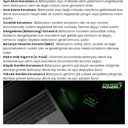
Aşırı Akım Koruması ⚠️
Bataryadan aşırı miktarda akım çekilmesini engelleyerek
hem bataryanın hem de bağlı cihazın zarar görmesini önler.
Kısa Devre Koruması :
Bataryada veya bağlı cihazda meydana gelebilecek kısa
devre durumlarını tespit eder ve sistemi kapatarak yangın veya patlama riskini
azaltır.
Sıcaklık Koruması :
Bataryanın sıcaklık seviyesini izler ve aşırı ısınma
durumlarında sistemi kapatarak termal runaway (termal kaçış) riskini azaltır.
Dengeleme (Balancing) Sistemi ⚖️
Bataryanın hücreleri arasındaki voltaj
farklarını dengeleyerek tüm hücrelerin eşit şekilde şarj olmasını ve deşarj
olmasını sağlar, böylece bataryanın genel ömrünü uzatır.
Batarya Yönetim Sistemi (BMS) :
Bataryanın voltaj, akım, sıcaklık ve diğer
parametrelerini sürekli izler ve gerektiğinde koruma mekanizmalarını devreye
sokar.
Elektronik Sigorta (e-Fuse) :
Anormal durumlarda bataryayı devre dışı
bırakarak aşırı akım veya kısa devre durumlarında koruma sağlar.
Düşük Gerilim Koruması ⬇️
Bataryanın gerilimi çok düşük seviyelere indiğinde
devreye girerek bataryayı devre dışı bırakır ve aşırı deşarjdan korur.
Yüksek Gerilim Koruması ⬆️
Bataryanın gerilimi çok yüksek seviyelere çıktığında
devreye girerek bataryayı devre dışı bırakır ve aşırı şarjdan korur