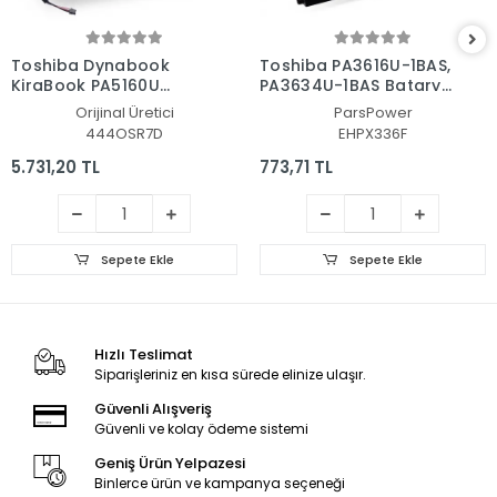
Toshiba Dynabook
Toshiba PA3616U-1BAS,
KiraBook PA5160U
PA3634U-1BAS Batarya
Batarya - Pil
- Pil (Pars Power)
Orijinal Üretici
ParsPower
444OSR7D
EHPX336F
5.731,20 TL
773,71 TL
Sepete Ekle
Sepete Ekle
Hızlı Teslimat
Siparişleriniz en kısa sürede elinize ulaşır.
Güvenli Alışveriş
Güvenli ve kolay ödeme sistemi
Geniş Ürün Yelpazesi
Binlerce ürün ve kampanya seçeneği