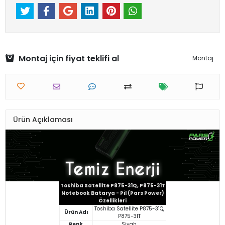
Montaj için fiyat teklifi al
Montaj
Ürün Açıklaması
Toshiba Satellite P875-31Q, P875-31T
Notebook Batarya - Pil (Pars Power)
Özellikleri
Toshiba Satellite P875-31Q,
Ürün Adı
P875-31T
Renk
Siyah