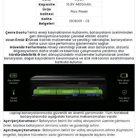
Kapasite
10.8V 4400mAh.
Ürün
Pars Power
Kalitesi
Kalite
ISO9001 - CE
Belgeleri
Çevre Dostu
Temiz enerji kaynaklarının kullanımı, bataryaların üretiminden
geri dönüşümüne kadar çevresel etkileri azaltır.
Uzun Ömür ⏳
Yüksek kaliteli malzemeler ve yenilikçi teknolojiler, bataryaların
daha uzun süre performans göstermesini sağlar.
Güvenilir Performans ⚡
Enerji verimliliği yüksek olan bataryalar, dizüstü
bilgisayarların daha stabil ve kesintisiz çalışmasına yardımcı olur.
Sürdürülebilirlik ♻️
Geri dönüştürülebilir malzemeler kullanılarak üretilen
bataryalar, doğal kaynakların korunmasına ve atık miktarının azaltılmasına
katkıda bulunur.
Laptop bataryalarımızda güvenlik en önemli şartımızdır. Tüm Notebook
bataryalarında aşağıdaki koruma mekanizmaları vardır:
Aşırı Şarj Koruması ⚡
Bataryanın belirli bir voltaj seviyesinin üzerine çıkmasını
önler, böylece bataryanın ömrünü uzatır ve güvenliği artırır.
Aşırı Deşarj Koruması :
Bataryanın belirli bir voltaj seviyesinin altına düşmesini
engeller, böylece hücrelerin zarar görmesini ve kapasite kaybını önler.