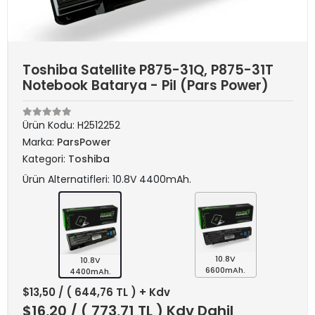
Toshiba Satellite P875-31Q, P875-31T
Notebook Batarya - Pil (Pars Power)
Ürün Kodu:
H2512252
Marka:
ParsPower
Kategori:
Toshiba
Ürün Alternatifleri: 10.8V 4400mAh.
10.8V
10.8V
6600mAh.
4400mAh.
$13,50
/ ( 644,76 TL ) + Kdv
$16,20
/ ( 773,71 TL ) Kdv Dahil