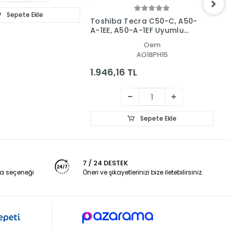
Sepete Ekle
Toshiba Tecra C50-C, A50-
T
A-1EE, A50-A-1EF Uyumlu
N
Led Lcd Ekran
Oem
AO18PH15
1.946,16 TL
1
Sepete Ekle
7 / 24 DESTEK
a seçeneği
Öneri ve şikayetlerinizi bize iletebilirsiniz.