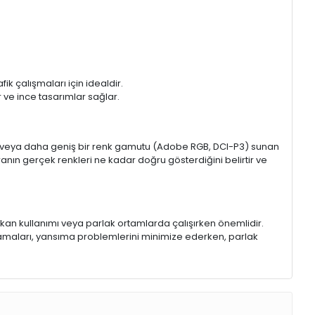
k çalışmaları için idealdir.
ir ve ince tasarımlar sağlar.
sRGB veya daha geniş bir renk gamutu (Adobe RGB, DCI-P3) sunan
anın gerçek renkleri ne kadar doğru gösterdiğini belirtir ve
 mekan kullanımı veya parlak ortamlarda çalışırken önemlidir.
lamaları, yansıma problemlerini minimize ederken, parlak