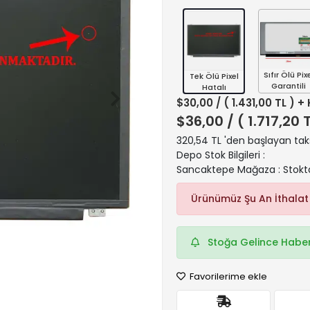
Sıfır Ölü Pix
Tek Ölü Pixel
Garantili
Hatalı
$30,00
/ ( 1.431,00 TL ) +
$36,00
/ ( 1.717,20 
320,54 TL 'den başlayan taks
Depo Stok Bilgileri :
Sancaktepe Mağaza : Stokt
Ürünümüz Şu An İthalat
Stoğa Gelince Haber
Favorilerime ekle