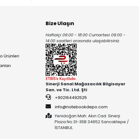
Bize Ulaşın
Haftaiçi 09:00 - 18:00 Cumartesi 09:00 -
ı
14:00 saatleri arasında ulaşabilirsiniz.
o Ürünleri
anları
Sinerji Sanal Mağazacılık Bilgisayar
San. ve Tic. Ltd. Şti
+902164492525
info@notebookdepo.com
Yenidoğan Mah. Akın Cad. Sinerji
Plaza No:31-35B 34652 Sancaktepe /
İSTANBUL