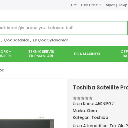
TRY - Türk Lirası
Sipariş Takip
r
,
Çok Satanlar
,
En Çok Oylananlar
ORK -
TEKNİK SERVİS
CEP
BGA MAKİNESİ
NLERİ
EKİPMANLARI
BA
ba
Toshiba Satellite P
Ürün Kodu:
45RN1EG2
Marka:
Oem
Kategori:
Toshiba
Ürün Alternatifleri: Tek Ölü P