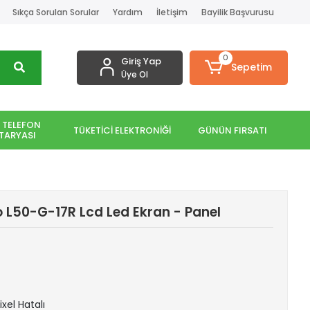
Sıkça Sorulan Sorular
Yardım
İletişim
Bayilik Başvurusu
0
Giriş Yap
Sepetim
Üye Ol
 TELEFON
TÜKETİCİ ELEKTRONİĞİ
GÜNÜN FIRSATI
TARYASI
ro L50-G-17R Lcd Led Ekran - Panel
ixel Hatalı