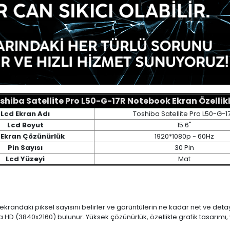
shiba Satellite Pro L50-G-17R Notebook Ekran Özellikl
Lcd Ekran Adı
Toshiba Satellite Pro L50-G-1
Lcd Boyut
15.6"
 Ekran Çözünürlük
1920*1080p - 60Hz
Pin Sayısı
30 Pin
Lcd Yüzeyi
Mat
 ekrandaki piksel sayısını belirler ve görüntülerin ne kadar net ve det
a HD (3840x2160) bulunur. Yüksek çözünürlük, özellikle grafik tasarı