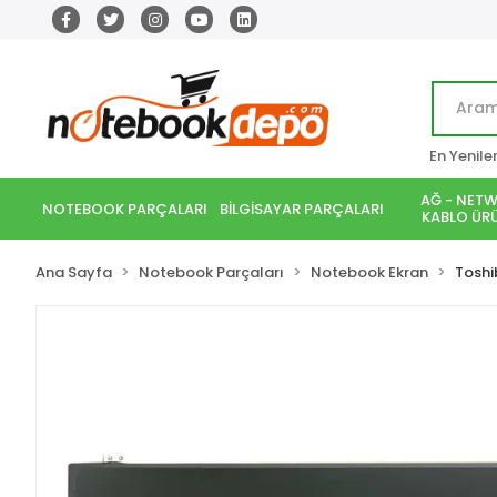
En Yenile
AĞ - NETW
NOTEBOOK PARÇALARI
BİLGİSAYAR PARÇALARI
KABLO ÜRÜ
Ana Sayfa
Notebook Parçaları
Notebook Ekran
Toshi