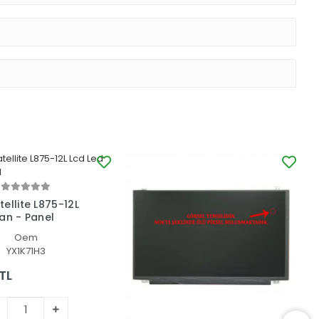
ellite L875-12L
an - Panel
Oem
YX1K71H3
TL