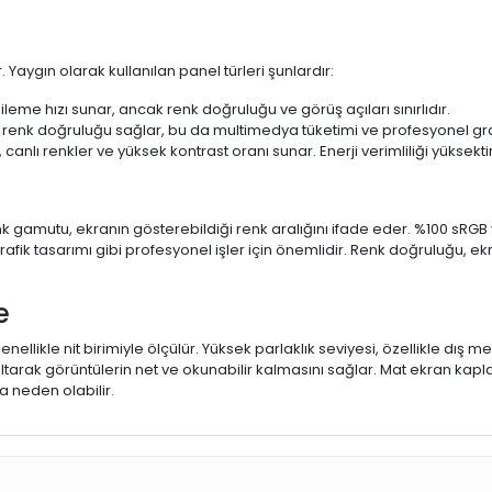
 Yaygın olarak kullanılan panel türleri şunlardır:
ileme hızı sunar, ancak renk doğruluğu ve görüş açıları sınırlıdır.
 renk doğruluğu sağlar, bu da multimedya tüketimi ve profesyonel grafi
 canlı renkler ve yüksek kontrast oranı sunar. Enerji verimliliği yüksekt
 Renk gamutu, ekranın gösterebildiği renk aralığını ifade eder. %100 
fik tasarımı gibi profesyonel işler için önemlidir. Renk doğruluğu, ekr
e
enellikle nit birimiyle ölçülür. Yüksek parlaklık seviyesi, özellikle dış
ltarak görüntülerin net ve okunabilir kalmasını sağlar. Mat ekran kap
 neden olabilir.