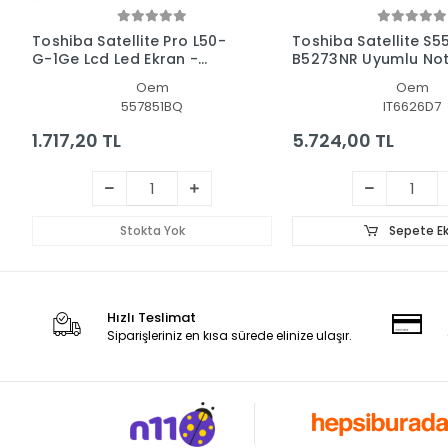
Toshiba Satellite Pro L50-
Toshiba Satellite S5
G-1Ge Lcd Led Ekran -
B5273NR Uyumlu No
Panel
Led Ekran
Oem
Oem
557851BQ
IT6626D7
1.717,20 TL
5.724,00 TL
Stokta Yok
Sepete Ek
Hızlı Teslimat
Siparişleriniz en kısa sürede elinize ulaşır.