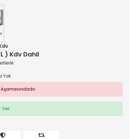
el
 Kdv
TL ) Kdv Dahil
itlerle
a Yok
 Aşamasındadır.
 Ver