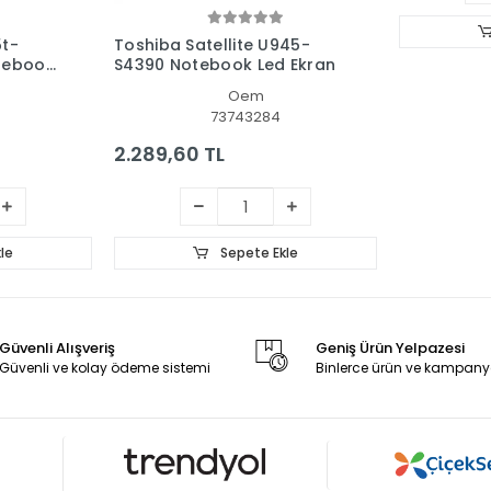
5t-
Toshiba Satellite U945-
tebook
S4390 Notebook Led Ekran
Oem
73743284
2.289,60 TL
le
Sepete Ekle
Güvenli Alışveriş
Geniş Ürün Yelpazesi
Güvenli ve kolay ödeme sistemi
Binlerce ürün ve kampany