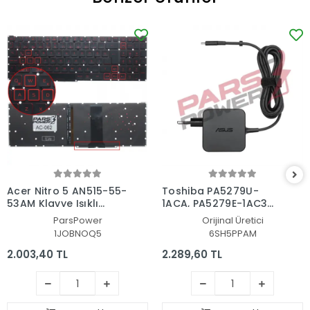
Acer Nitro 5 AN515-55-
Toshiba PA5279U-
53AM Klavye Işıklı
1ACA, PA5279E-1AC3
(Siyah TR)
Adaptör Şarj Aleti-
ParsPower
Orijinal Üretici
Cihazı
1JOBNOQ5
6SH5PPAM
2.003,40 TL
2.289,60 TL