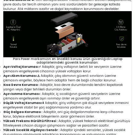
çevre dostu bir tercih olmanın yanı sıra sürdürülebilir bir geleceğe katkıda
bulunur. Atık miktarını azaltır ve doğal kaynakların korunmasını destekler.
Pars Power markamızın en öncelikli konusu ürün güvenliğidir.Laptop
adaptörlerindeki güvenlik korumaları:
Aşırı Voltaj Koruması ⚡
Adaptör, giriş voltajının belirli bir seviyenin üzerine
çıkmasını engelleyerek cihazınızı yüksek voltajdan korur.
Aşırı Akım Koruması ⚠️
Adaptör, çıkış akımının güvenli sınırların üzerine
çıkmasını engeller, böylece hem adaptör hem de bağlı cihazlar korunur.
Kısa Devre Koruması :
Adaptör, kısa devre durumlarında kendini kapatarak
yangın veya diğer tehlikeli durumları önler.
Aşırı Isınma Koruması :
Adaptör, iç sıcaklığının güvenli seviyelerin üzerine
çıkmasını engelleyerek aşırı ısınmayı önler ve güvenliği artırır.
Düşük Voltaj Koruması ⬇️
Adaptör, giriş voltajının çok düşük seviyelere inmesini
engelleyerek stabil bir şarj sağlanmasına yardımcı olur.
Güç Dalgası Koruması :
Adaptör, ani güç dalgalanmalarına karşı cihazınızı
korur, böylece elektronik bileşenlerin zarar görmesini önler.
Yüksek Frekans Gürültü Filtresi :
Adaptör, yüksek frekanslı elektriksel gürültüyü
filtreleyerek cihazın düzgün çalışmasını sağlar ve parazitleri azaltır.
Yüksek Sıcaklık Algılayıcı Sensör :
Adaptör içindeki sensörler, yüksek sıcaklık
durumlarını algılayarak adaptörün kapanmasını ve soğumasını sağlar.