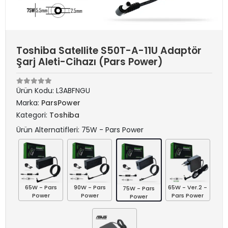
Toshiba Satellite S50T-A-11U Adaptör
Şarj Aleti-Cihazı (Pars Power)
Ürün Kodu:
L3ABFNGU
Marka:
ParsPower
Kategori:
Toshiba
Ürün Alternatifleri: 75W - Pars Power
65W - Pars
90W - Pars
65W - Ver.2 -
75W - Pars
Power
Power
Pars Power
Power