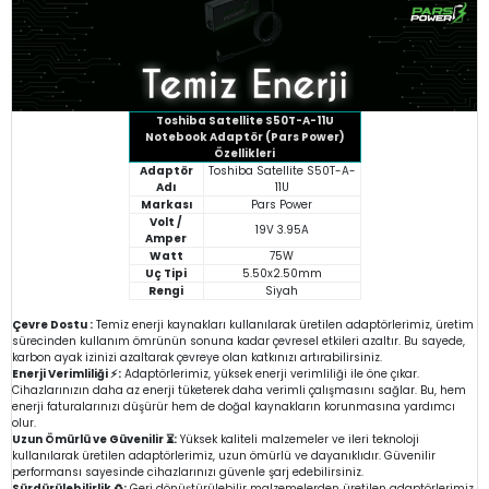
Toshiba Satellite S50T-A-11U
Notebook Adaptör (Pars Power)
Özellikleri
Adaptör
Toshiba Satellite S50T-A-
Adı
11U
Markası
Pars Power
Volt /
19V 3.95A
Amper
Watt
75W
Uç Tipi
5.50x2.50mm
Rengi
Siyah
Çevre Dostu :
Temiz enerji kaynakları kullanılarak üretilen adaptörlerimiz, üretim
sürecinden kullanım ömrünün sonuna kadar çevresel etkileri azaltır. Bu sayede,
karbon ayak izinizi azaltarak çevreye olan katkınızı artırabilirsiniz.
Enerji Verimliliği ⚡:
Adaptörlerimiz, yüksek enerji verimliliği ile öne çıkar.
Cihazlarınızın daha az enerji tüketerek daha verimli çalışmasını sağlar. Bu, hem
enerji faturalarınızı düşürür hem de doğal kaynakların korunmasına yardımcı
olur.
Uzun Ömürlü ve Güvenilir ⏳:
Yüksek kaliteli malzemeler ve ileri teknoloji
kullanılarak üretilen adaptörlerimiz, uzun ömürlü ve dayanıklıdır. Güvenilir
performansı sayesinde cihazlarınızı güvenle şarj edebilirsiniz.
Sürdürülebilirlik ♻️:
Geri dönüştürülebilir malzemelerden üretilen adaptörlerimiz,