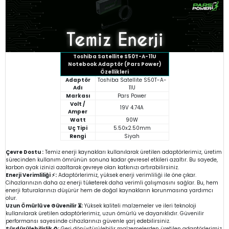
Toshiba Satellite S50T-A-11U
Notebook Adaptör (Pars Power)
Özellikleri
Adaptör
Toshiba Satellite S50T-A-
Adı
11U
Markası
Pars Power
Volt /
19V 4.74A
Amper
Watt
90W
Uç Tipi
5.50x2.50mm
Rengi
Siyah
Çevre Dostu :
Temiz enerji kaynakları kullanılarak üretilen adaptörlerimiz, üretim
sürecinden kullanım ömrünün sonuna kadar çevresel etkileri azaltır. Bu sayede,
karbon ayak izinizi azaltarak çevreye olan katkınızı artırabilirsiniz.
Enerji Verimliliği ⚡:
Adaptörlerimiz, yüksek enerji verimliliği ile öne çıkar.
Cihazlarınızın daha az enerji tüketerek daha verimli çalışmasını sağlar. Bu, hem
enerji faturalarınızı düşürür hem de doğal kaynakların korunmasına yardımcı
olur.
Uzun Ömürlü ve Güvenilir ⏳:
Yüksek kaliteli malzemeler ve ileri teknoloji
kullanılarak üretilen adaptörlerimiz, uzun ömürlü ve dayanıklıdır. Güvenilir
performansı sayesinde cihazlarınızı güvenle şarj edebilirsiniz.
Sürdürülebilirlik ♻️:
Geri dönüştürülebilir malzemelerden üretilen adaptörlerimiz,