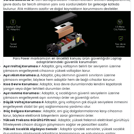
çevre dostu bir tercih olmanın yanı sıra sürdürülebilir bir geleceğe katkıda
bulunur. Atık miktarını azaltır ve doğal kaynakların korunmasını destekler.
Pars Power markamızın en öncelikli konusu ürün güvenliğidir.Laptop
adaptörlerindeki güvenlik korumaları:
Aşırı Voltaj Koruması ⚡
Adaptör, giriş voltajının belirli bir seviyenin üzerine
çıkmasını engelleyerek cihazınızı yüksek voltajdan korur.
Aşırı Akım Koruması ⚠️
Adaptör, çıkış akımının güvenli sınırların üzerine
çıkmasını engeller, böylece hem adaptör hem de bağlı cihazlar korunur.
Kısa Devre Koruması :
Adaptör, kısa devre durumlarında kendini kapatarak
yangın veya diğer tehlikeli durumları önler.
Aşırı Isınma Koruması :
Adaptör, iç sıcaklığının güvenli seviyelerin üzerine
çıkmasını engelleyerek aşırı ısınmayı önler ve güvenliği artırır.
Düşük Voltaj Koruması ⬇️
Adaptör, giriş voltajının çok düşük seviyelere inmesini
engelleyerek stabil bir şarj sağlanmasına yardımcı olur.
Güç Dalgası Koruması :
Adaptör, ani güç dalgalanmalarına karşı cihazınızı
korur, böylece elektronik bileşenlerin zarar görmesini önler.
Yüksek Frekans Gürültü Filtresi :
Adaptör, yüksek frekanslı elektriksel gürültüyü
filtreleyerek cihazın düzgün çalışmasını sağlar ve parazitleri azaltır.
Yüksek Sıcaklık Algılayıcı Sensör :
Adaptör içindeki sensörler, yüksek sıcaklık
durumlarını algılayarak adaptörün kapanmasını ve soğumasını sağlar.