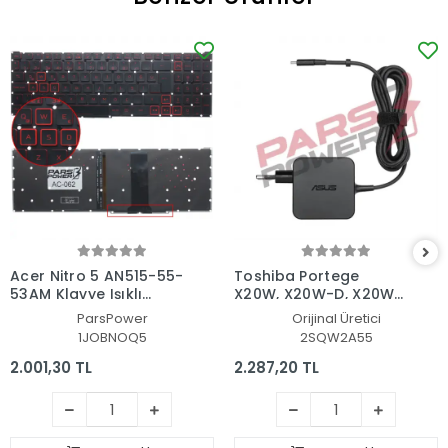
Acer Nitro 5 AN515-55-
Toshiba Portege
53AM Klavye Işıklı
X20W, X20W-D, X20W-
(Siyah TR)
E Adaptör Şarj Aleti-
ParsPower
Orijinal Üretici
Cihazı
1JOBNOQ5
2SQW2A55
2.001,30 TL
2.287,20 TL