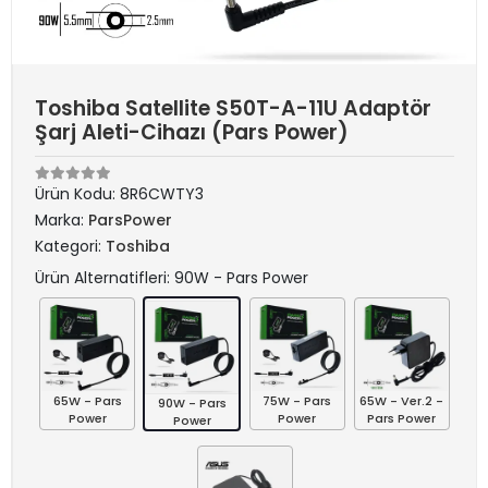
Toshiba Satellite S50T-A-11U Adaptör
Şarj Aleti-Cihazı (Pars Power)
Ürün Kodu:
8R6CWTY3
Marka:
ParsPower
Kategori:
Toshiba
Ürün Alternatifleri: 90W - Pars Power
65W - Pars
75W - Pars
65W - Ver.2 -
90W - Pars
Power
Power
Pars Power
Power