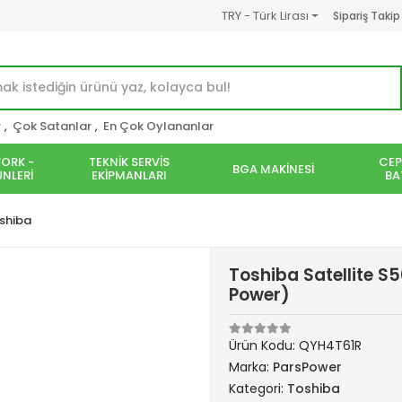
TRY - Türk Lirası
Sipariş Takip
r
,
Çok Satanlar
,
En Çok Oylananlar
ORK -
TEKNİK SERVİS
CEP
BGA MAKİNESİ
NLERİ
EKİPMANLARI
BA
shiba
Toshiba Satellite S
Power)
Ürün Kodu:
QYH4T61R
Marka:
ParsPower
Kategori:
Toshiba