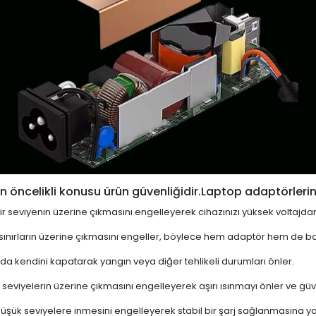
 öncelikli konusu ürün güvenliğidir.Laptop adaptörlerin
i bir seviyenin üzerine çıkmasını engelleyerek cihazınızı yüksek voltajda
 sınırların üzerine çıkmasını engeller, böylece hem adaptör hem de ba
a kendini kapatarak yangın veya diğer tehlikeli durumları önler.
 seviyelerin üzerine çıkmasını engelleyerek aşırı ısınmayı önler ve güven
 düşük seviyelere inmesini engelleyerek stabil bir şarj sağlanmasına ya