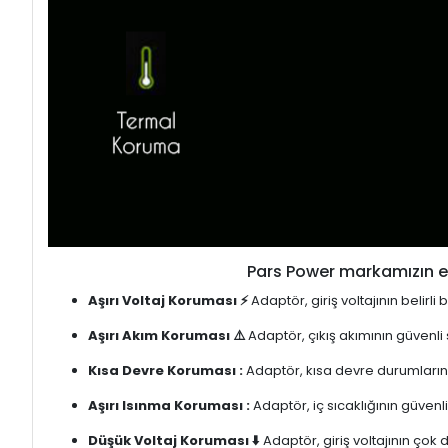
Pars Power markamızın en
Aşırı Voltaj Koruması ⚡
Adaptör, giriş voltajının belirl
Aşırı Akım Koruması ⚠️
Adaptör, çıkış akımının güvenli
Kısa Devre Koruması :
Adaptör, kısa devre durumlarınd
Aşırı Isınma Koruması :
Adaptör, iç sıcaklığının güvenli
Düşük Voltaj Koruması ⬇️
Adaptör, giriş voltajının çok