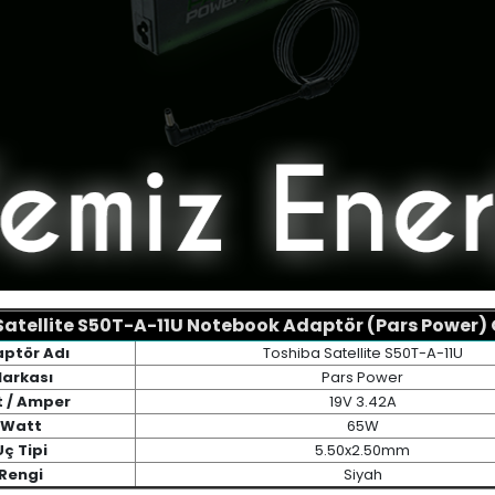
atellite S50T-A-11U Notebook Adaptör (Pars Power) Ö
ptör Adı
Toshiba Satellite S50T-A-11U
arkası
Pars Power
t / Amper
19V 3.42A
Watt
65W
Uç Tipi
5.50x2.50mm
Rengi
Siyah