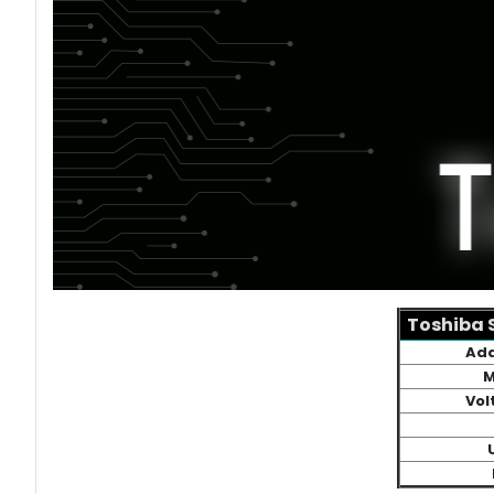
Toshiba S
Ada
M
Vol