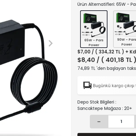
Ürün Alternatifleri: 65W - P
90W - Par
65W - Pars
Power
Power
$7,00
/ ( 334,32 TL ) + K
$8,40
/ ( 401,18 TL 
74,89 TL 'den başlayan taksi
Bugünkü kargo çıkışı 
Depo Stok Bilgileri :
Sancaktepe Mağaza : 20+