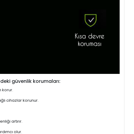
deki güvenlik korumaları:
n korur.
ğlı cihazlar korunur.
liği artırır.
rdımcı olur.