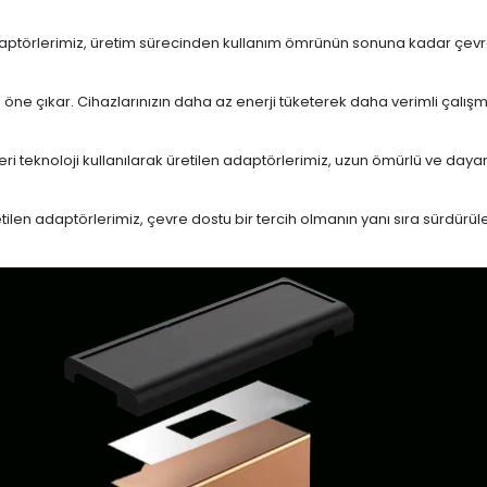
daptörlerimiz, üretim sürecinden kullanım ömrünün sonuna kadar çevrese
le öne çıkar. Cihazlarınızın daha az enerji tüketerek daha verimli çalış
eri teknoloji kullanılarak üretilen adaptörlerimiz, uzun ömürlü ve dayan
en adaptörlerimiz, çevre dostu bir tercih olmanın yanı sıra sürdürülebi