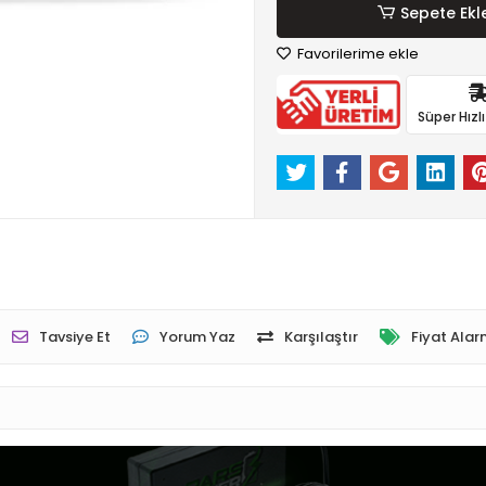
Sepete Ekl
Favorilerime ekle
Süper Hızl
Tavsiye Et
Yorum Yaz
Karşılaştır
Fiyat Alar