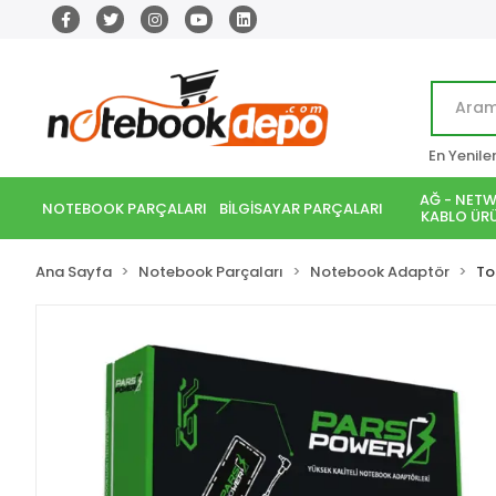
En Yenile
AĞ - NETW
NOTEBOOK PARÇALARI
BİLGİSAYAR PARÇALARI
KABLO ÜRÜ
Ana Sayfa
Notebook Parçaları
Notebook Adaptör
To