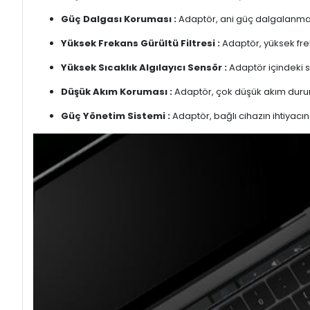
Güç Dalgası Koruması :
Adaptör, ani güç dalgalanmalar
Yüksek Frekans Gürültü Filtresi :
Adaptör, yüksek freka
Yüksek Sıcaklık Algılayıcı Sensör :
Adaptör içindeki s
Düşük Akım Koruması :
Adaptör, çok düşük akım duru
Güç Yönetim Sistemi :
Adaptör, bağlı cihazın ihtiyacın