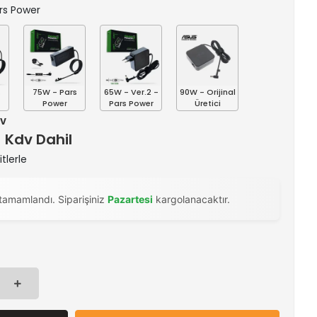
ars Power
s
75W - Pars
65W - Ver.2 -
90W - Orijinal
Power
Pars Power
Üretici
dv
) Kdv Dahil
tlerle
tamamlandı. Siparişiniz
Pazartesi
kargolanacaktır.