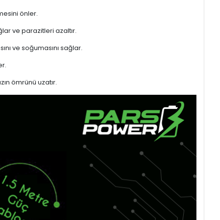
mesini önler.
ar ve parazitleri azaltır.
sını ve soğumasını sağlar.
r.
azın ömrünü uzatır.