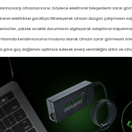
ına karşı cihazınızı korur, böylece elektronik bileşenlerin zarar gör
nslı elektriksel gürültüyü filtreleyerek cihazın düzgün çalışmasını sağl
ensörler, yüksek sıcaklık durumlarını algılayarak adaptörün kapanma
mlarında kendini koruma moduna alarak cihazın zarar görmesini önle
a göre güç dağılımını optimize ederek enerji verimliliğini artırır ve cih