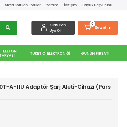
Sıkça Sorulan Sorular
Yardım
İletişim
Bayilik Başvurusu
0
Giriş Yap
Sepetim
Üye Ol
 TELEFON
TÜKETİCİ ELEKTRONİĞİ
GÜNÜN FIRSATI
TARYASI
50T-A-11U Adaptör Şarj Aleti-Cihazı (Pars