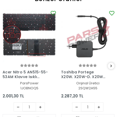
Acer Nitro 5 AN515-55-
Toshiba Portege
53AM Klavye Işıklı
X20W, X20W-D, X20W-
(Siyah TR)
E Adaptör Şarj Aleti-
ParsPower
Orijinal Üretici
Cihazı
1JOBNOQ5
2SQW2A55
2.001,30 TL
2.287,20 TL