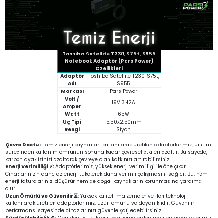
Toshiba Satellite T230, S75t, S955
Notebook Adaptör (Pars Power)
Özellikleri
Adaptör
Toshiba Satellite T230, S75t,
Adı
S955
Markası
Pars Power
Volt /
19V 3.42A
Amper
Watt
65W
Uç Tipi
5.50x2.50mm
Rengi
Siyah
Çevre Dostu :
Temiz enerji kaynakları kullanılarak üretilen adaptörlerimiz, üretim
sürecinden kullanım ömrünün sonuna kadar çevresel etkileri azaltır. Bu sayede,
karbon ayak izinizi azaltarak çevreye olan katkınızı artırabilirsiniz.
Enerji Verimliliği ⚡:
Adaptörlerimiz, yüksek enerji verimliliği ile öne çıkar.
Cihazlarınızın daha az enerji tüketerek daha verimli çalışmasını sağlar. Bu, hem
enerji faturalarınızı düşürür hem de doğal kaynakların korunmasına yardımcı
olur.
Uzun Ömürlü ve Güvenilir ⏳:
Yüksek kaliteli malzemeler ve ileri teknoloji
kullanılarak üretilen adaptörlerimiz, uzun ömürlü ve dayanıklıdır. Güvenilir
performansı sayesinde cihazlarınızı güvenle şarj edebilirsiniz.
Sürdürülebilirlik ♻️:
Geri dönüştürülebilir malzemelerden üretilen adaptörlerimiz,