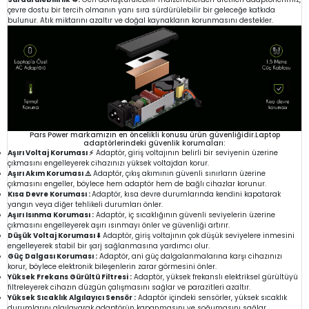
çevre dostu bir tercih olmanın yanı sıra sürdürülebilir bir geleceğe katkıda
bulunur. Atık miktarını azaltır ve doğal kaynakların korunmasını destekler.
Pars Power markamızın en öncelikli konusu ürün güvenliğidir.Laptop
adaptörlerindeki güvenlik korumaları:
Aşırı Voltaj Koruması ⚡
Adaptör, giriş voltajının belirli bir seviyenin üzerine
çıkmasını engelleyerek cihazınızı yüksek voltajdan korur.
Aşırı Akım Koruması ⚠️
Adaptör, çıkış akımının güvenli sınırların üzerine
çıkmasını engeller, böylece hem adaptör hem de bağlı cihazlar korunur.
Kısa Devre Koruması :
Adaptör, kısa devre durumlarında kendini kapatarak
yangın veya diğer tehlikeli durumları önler.
Aşırı Isınma Koruması :
Adaptör, iç sıcaklığının güvenli seviyelerin üzerine
çıkmasını engelleyerek aşırı ısınmayı önler ve güvenliği artırır.
Düşük Voltaj Koruması ⬇️
Adaptör, giriş voltajının çok düşük seviyelere inmesini
engelleyerek stabil bir şarj sağlanmasına yardımcı olur.
Güç Dalgası Koruması :
Adaptör, ani güç dalgalanmalarına karşı cihazınızı
korur, böylece elektronik bileşenlerin zarar görmesini önler.
Yüksek Frekans Gürültü Filtresi :
Adaptör, yüksek frekanslı elektriksel gürültüyü
filtreleyerek cihazın düzgün çalışmasını sağlar ve parazitleri azaltır.
Yüksek Sıcaklık Algılayıcı Sensör :
Adaptör içindeki sensörler, yüksek sıcaklık
durumlarını algılayarak adaptörün kapanmasını ve soğumasını sağlar.