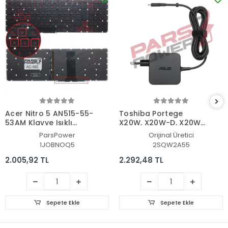
Acer Nitro 5 AN515-55-
Toshiba Portege
53AM Klavye Işıklı
X20W, X20W-D, X20W-
(Siyah TR)
E Adaptör Şarj Aleti-
ParsPower
Orijinal Üretici
Cihazı
1JOBNOQ5
2SQW2A55
2.005,92 TL
2.292,48 TL
Sepete Ekle
Sepete Ekle