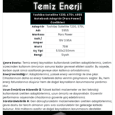
Toshiba Satellite T230, S75t, S955
Notebook Adaptör (Pars Power)
Özellikleri
Adaptör
Toshiba Satellite T230, S75t,
Adı
S955
Markası
Pars Power
Volt /
19V 3.95A
Amper
Watt
75W
Uç Tipi
5.50x2.50mm
Rengi
Siyah
Çevre Dostu :
Temiz enerji kaynakları kullanılarak üretilen adaptörlerimiz, üretim
sürecinden kullanım ömrünün sonuna kadar çevresel etkileri azaltır. Bu sayede,
karbon ayak izinizi azaltarak çevreye olan katkınızı artırabilirsiniz.
Enerji Verimliliği ⚡:
Adaptörlerimiz, yüksek enerji verimliliği ile öne çıkar.
Cihazlarınızın daha az enerji tüketerek daha verimli çalışmasını sağlar. Bu, hem
enerji faturalarınızı düşürür hem de doğal kaynakların korunmasına yardımcı
olur.
Uzun Ömürlü ve Güvenilir ⏳:
Yüksek kaliteli malzemeler ve ileri teknoloji
kullanılarak üretilen adaptörlerimiz, uzun ömürlü ve dayanıklıdır. Güvenilir
performansı sayesinde cihazlarınızı güvenle şarj edebilirsiniz.
Sürdürülebilirlik ♻️:
Geri dönüştürülebilir malzemelerden üretilen adaptörlerimiz,
çevre dostu bir tercih olmanın yanı sıra sürdürülebilir bir geleceğe katkıda
bulunur. Atık miktarını azaltır ve doğal kaynakların korunmasını destekler.