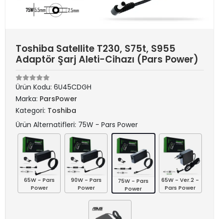
Toshiba Satellite T230, S75t, S955
Adaptör Şarj Aleti-Cihazı (Pars Power)
Ürün Kodu:
6U45CDGH
Marka:
ParsPower
Kategori:
Toshiba
Ürün Alternatifleri: 75W - Pars Power
65W - Pars
90W - Pars
65W - Ver.2 -
75W - Pars
Power
Power
Pars Power
Power