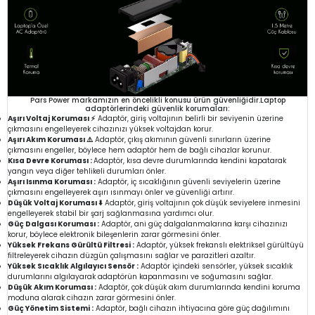
Pars Power markamızın en öncelikli konusu ürün güvenliğidir.Laptop
adaptörlerindeki güvenlik korumaları:
Aşırı Voltaj Koruması ⚡
Adaptör, giriş voltajının belirli bir seviyenin üzerine
çıkmasını engelleyerek cihazınızı yüksek voltajdan korur.
Aşırı Akım Koruması ⚠️
Adaptör, çıkış akımının güvenli sınırların üzerine
çıkmasını engeller, böylece hem adaptör hem de bağlı cihazlar korunur.
Kısa Devre Koruması :
Adaptör, kısa devre durumlarında kendini kapatarak
yangın veya diğer tehlikeli durumları önler.
Aşırı Isınma Koruması :
Adaptör, iç sıcaklığının güvenli seviyelerin üzerine
çıkmasını engelleyerek aşırı ısınmayı önler ve güvenliği artırır.
Düşük Voltaj Koruması ⬇️
Adaptör, giriş voltajının çok düşük seviyelere inmesini
engelleyerek stabil bir şarj sağlanmasına yardımcı olur.
Güç Dalgası Koruması :
Adaptör, ani güç dalgalanmalarına karşı cihazınızı
korur, böylece elektronik bileşenlerin zarar görmesini önler.
Yüksek Frekans Gürültü Filtresi :
Adaptör, yüksek frekanslı elektriksel gürültüyü
filtreleyerek cihazın düzgün çalışmasını sağlar ve parazitleri azaltır.
Yüksek Sıcaklık Algılayıcı Sensör :
Adaptör içindeki sensörler, yüksek sıcaklık
durumlarını algılayarak adaptörün kapanmasını ve soğumasını sağlar.
Düşük Akım Koruması :
Adaptör, çok düşük akım durumlarında kendini koruma
moduna alarak cihazın zarar görmesini önler.
Güç Yönetim Sistemi :
Adaptör, bağlı cihazın ihtiyacına göre güç dağılımını