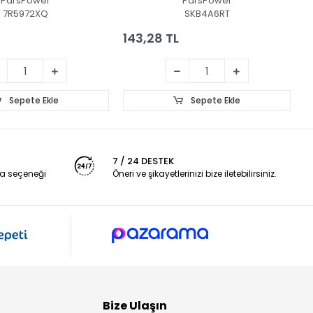
ParsPower
ParsPower
Konnektör Ethernet
7R5972XQ
SKB4A6RT
Çoklayıcı
143,28 TL
2
Sepete Ekle
Sepete Ekle
7 / 24 DESTEK
a seçeneği
Öneri ve şikayetlerinizi bize iletebilirsiniz.
Bize Ulaşın