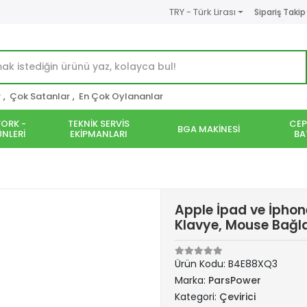
TRY - Türk Lirası
Sipariş Takip
r
,
Çok Satanlar
,
En Çok Oylananlar
ORK -
TEKNİK SERVİS
CEP
BGA MAKİNESİ
NLERİ
EKİPMANLARI
BA
Apple İpad ve İphon
Klavye, Mouse Bağl
Ürün Kodu:
B4E88XQ3
Marka:
ParsPower
Kategori:
Çevirici