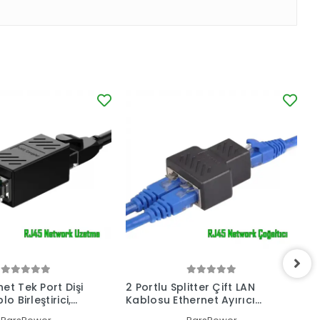
et Tek Port Dişi
2 Portlu Splitter Çift LAN
M
lo Birleştirici,
Kablosu Ethernet Ayırıcı
U
k Aparatı Uzatma
RJ45 Dişi Adaptör