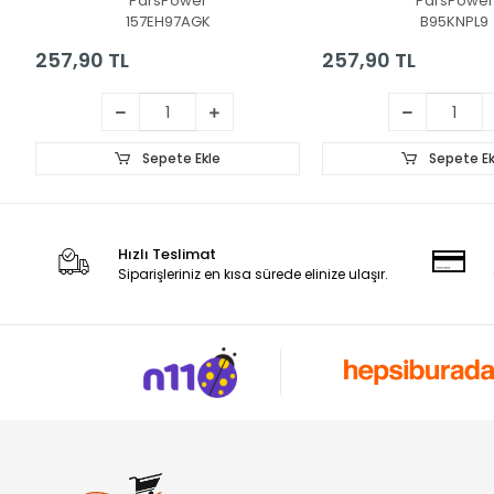
ParsPower
ParsPower
Adaptör
157EH97AGK
B95KNPL9
257,90 TL
257,90 TL
Sepete Ekle
Sepete Ek
Hızlı Teslimat
Siparişleriniz en kısa sürede elinize ulaşır.