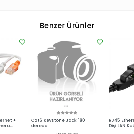
Benzer Ürünler
hernet +
Cat6 Keystone Jack 180
RJ45 Ethern
amera
derece
Dişi LAN Kab
T
İnternet E