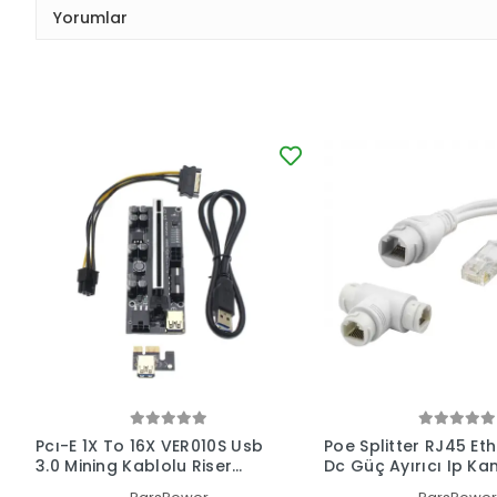
Yorumlar
Pcı-E 1X To 16X VER010S Usb
Poe Splitter RJ45 Et
3.0 Mining Kablolu Riser
Dc Güç Ayırıcı Ip K
DGRTKN_096
ve Ağ Cihazları Için 