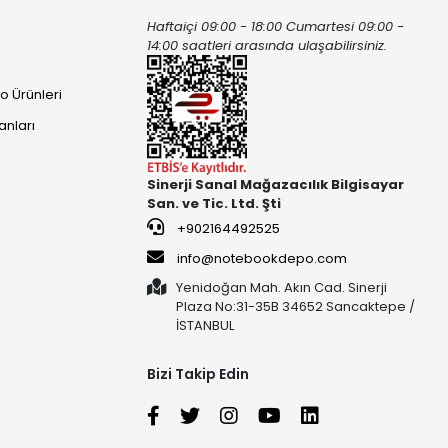
Haftaiçi 09:00 - 18:00 Cumartesi 09:00 -
ı
14:00 saatleri arasında ulaşabilirsiniz.
o Ürünleri
anları
Sinerji Sanal Mağazacılık Bilgisayar
San. ve Tic. Ltd. Şti
+902164492525
info@notebookdepo.com
Yenidoğan Mah. Akın Cad. Sinerji
Plaza No:31-35B 34652 Sancaktepe /
İSTANBUL
Bizi Takip Edin