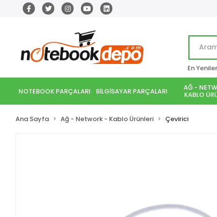
En Yenile
AĞ - NETW
NOTEBOOK PARÇALARI
BİLGİSAYAR PARÇALARI
KABLO ÜRÜ
Ana Sayfa
Ağ - Network - Kablo Ürünleri
Çevirici