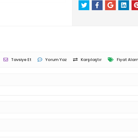
Tavsiye Et
Yorum Yaz
Karşılaştır
Fiyat Alar