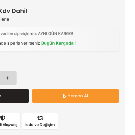
 Kdv Dahil
lerle
 verilen siparişlerde: AYNI GÜN KARGO!
nde sipariş verirseniz
Bugün Kargoda !
e
Hemen Al
 Alışveriş
İade ve Değişim