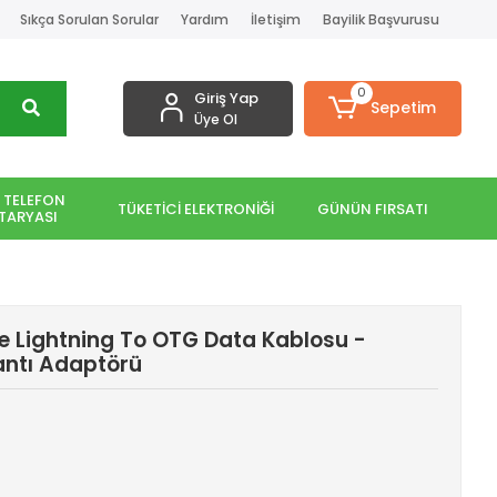
Sıkça Sorulan Sorular
Yardım
İletişim
Bayilik Başvurusu
0
Giriş Yap
Sepetim
Üye Ol
 TELEFON
TÜKETİCİ ELEKTRONİĞİ
GÜNÜN FIRSATI
TARYASI
e Lightning To OTG Data Kablosu -
antı Adaptörü