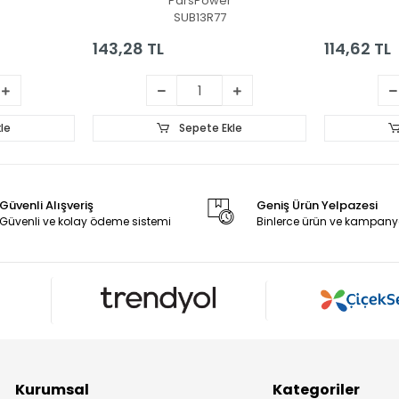
ParsPower
Adaptörü
SUB13R77
143,28 TL
114,62 TL
le
Sepete Ekle
Güvenli Alışveriş
Geniş Ürün Yelpazesi
Güvenli ve kolay ödeme sistemi
Binlerce ürün ve kampany
Kurumsal
Kategoriler