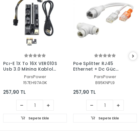
Pcı-E 1X To 16X VER010S
Poe Splitter RJ45
Usb 3.0 Mining Kablolu
Ethernet + Dc Güç
Riser DGRTKN_096
Ayırıcı Ip Kamera ve
ParsPower
ParsPower
Ağ Cihazları Için T
157EH97AGK
B95KNPL9
Adaptör
257,90 TL
257,90 TL
Sepete Ekle
Sepete Ekle