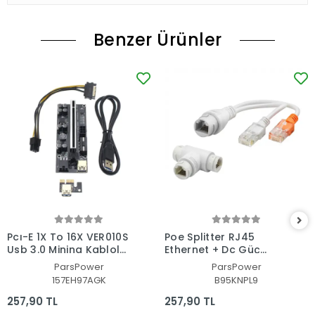
Benzer Ürünler
Pcı-E 1X To 16X VER010S
Poe Splitter RJ45
Usb 3.0 Mining Kablolu
Ethernet + Dc Güç
Riser DGRTKN_096
Ayırıcı Ip Kamera ve
ParsPower
ParsPower
Ağ Cihazları Için T
157EH97AGK
B95KNPL9
Adaptör
257,90 TL
257,90 TL