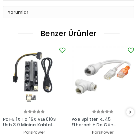
Yorumlar
Benzer Ürünler
Pcı-E 1X To 16X VER010S
Poe Splitter RJ45
Usb 3.0 Mining Kablolu
Ethernet + Dc Güç
Riser DGRTKN_096
Ayırıcı Ip Kamera ve
ParsPower
ParsPower
Ağ Cihazları Için T