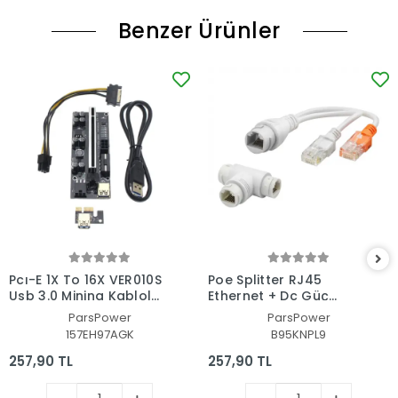
Benzer Ürünler
Pcı-E 1X To 16X VER010S
Poe Splitter RJ45
Usb 3.0 Mining Kablolu
Ethernet + Dc Güç
Riser DGRTKN_096
Ayırıcı Ip Kamera ve
ParsPower
ParsPower
Ağ Cihazları Için T
157EH97AGK
B95KNPL9
Adaptör
257,90 TL
257,90 TL