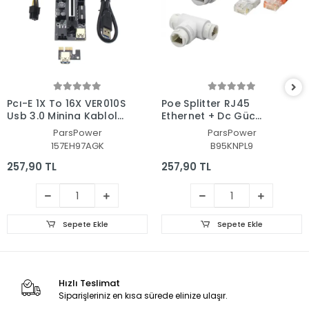
Pcı-E 1X To 16X VER010S
Poe Splitter RJ45
Usb 3.0 Mining Kablolu
Ethernet + Dc Güç
Riser DGRTKN_096
Ayırıcı Ip Kamera ve
ParsPower
ParsPower
Ağ Cihazları Için T
157EH97AGK
B95KNPL9
Adaptör
257,90 TL
257,90 TL
Sepete Ekle
Sepete Ekle
Hızlı Teslimat
Siparişleriniz en kısa sürede elinize ulaşır.