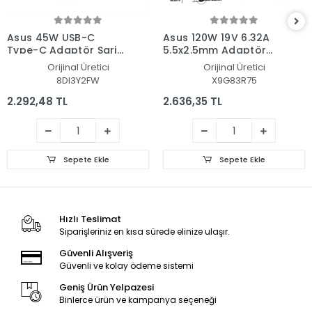
Asus 45W USB-C
Asus 120W 19V 6.32A
Type-C Adaptör Şarj
5.5x2.5mm Adaptör
Aleti-Cihazı
Şarj Aleti-Cihazı
Orijinal Üretici
Orijinal Üretici
8DI3Y2FW
X9G83R75
2.292,48 TL
2.636,35 TL
Sepete Ekle
Sepete Ekle
Hızlı Teslimat
Siparişleriniz en kısa sürede elinize ulaşır.
Güvenli Alışveriş
Güvenli ve kolay ödeme sistemi
Geniş Ürün Yelpazesi
Binlerce ürün ve kampanya seçeneği