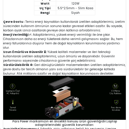
Watt
120W
Uç Tipi
5.5*2.5mm - Slim Kasa
Rengi
Siyah
Çevre Dostu :
Temiz enerji kaynakları kullanılarak üretilen adaptörlerimiz, üretim
sürecinden kullanım ömrünün sonuna kadar çevresel etkileri azaltır. Bu sayede,
karbon ayak izinizi azaltarak çevreye olan katkınızı artırabilirsiniz.
Enerji Verimliliği ⚡:
Adaptörlerimiz, yüksek enerji verimliliği ile öne çıkar.
Cihazlarınızın daha az enerji tüketerek daha verimli çalışmasını sağlar. Bu, hem
enerji faturalarınızı düşürür hem de doğal kaynakların korunmasına yardımcı
olur.
Uzun Ömürlü ve Güvenilir ⏳:
Yüksek kaliteli malzemeler ve ileri teknoloji
kullanılarak üretilen adaptörlerimiz, uzun ömürlü ve dayanıklıdır. Güvenilir
performansı sayesinde cihazlarınızı güvenle şarj edebilirsiniz.
Sürdürülebilirlik ♻️:
Geri dönüştürülebilir malzemelerden üretilen adaptörlerimiz,
çevre dostu bir tercih olmanın yanı sıra sürdürülebilir bir geleceğe katkıda
bulunur. Atık miktarını azaltır ve doğal kaynakların korunmasını destekler.
Pars Power markamızın en öncelikli konusu ürün güvenliğidir.Laptop
adaptörlerindeki güvenlik korumaları:
Aşırı Voltaj Koruması ⚡
Adaptör, giriş voltajının belirli bir seviyenin üzerine