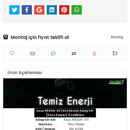
Montaj için fiyat teklifi al
Montaj
Ürün Açıklaması
Asus N53SN-XV1 Notebook Adaptör
(Pars Power) Özellikleri
Adaptör Adı
Asus N53SN-XV1
Markası
Pars Power
Volt / Amper
19V 6.32A