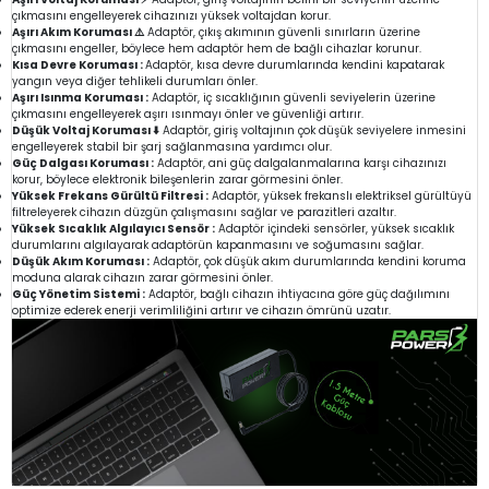
çıkmasını engelleyerek cihazınızı yüksek voltajdan korur.
Aşırı Akım Koruması ⚠️
Adaptör, çıkış akımının güvenli sınırların üzerine
çıkmasını engeller, böylece hem adaptör hem de bağlı cihazlar korunur.
Kısa Devre Koruması :
Adaptör, kısa devre durumlarında kendini kapatarak
yangın veya diğer tehlikeli durumları önler.
Aşırı Isınma Koruması :
Adaptör, iç sıcaklığının güvenli seviyelerin üzerine
çıkmasını engelleyerek aşırı ısınmayı önler ve güvenliği artırır.
Düşük Voltaj Koruması ⬇️
Adaptör, giriş voltajının çok düşük seviyelere inmesini
engelleyerek stabil bir şarj sağlanmasına yardımcı olur.
Güç Dalgası Koruması :
Adaptör, ani güç dalgalanmalarına karşı cihazınızı
korur, böylece elektronik bileşenlerin zarar görmesini önler.
Yüksek Frekans Gürültü Filtresi :
Adaptör, yüksek frekanslı elektriksel gürültüyü
filtreleyerek cihazın düzgün çalışmasını sağlar ve parazitleri azaltır.
Yüksek Sıcaklık Algılayıcı Sensör :
Adaptör içindeki sensörler, yüksek sıcaklık
durumlarını algılayarak adaptörün kapanmasını ve soğumasını sağlar.
Düşük Akım Koruması :
Adaptör, çok düşük akım durumlarında kendini koruma
moduna alarak cihazın zarar görmesini önler.
Güç Yönetim Sistemi :
Adaptör, bağlı cihazın ihtiyacına göre güç dağılımını
optimize ederek enerji verimliliğini artırır ve cihazın ömrünü uzatır.