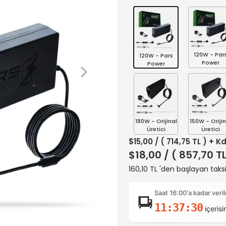
120W - Par
120W - Pars
Power
Power
180W - Orijinal
150W - Orijin
Üretici
Üretici
$15,00
/ ( 714,75 TL ) + K
$18,00
/ ( 857,70 T
160,10 TL 'den başlayan taksi
Saat 16:00'a kadar ver
11:37:29
içerisi