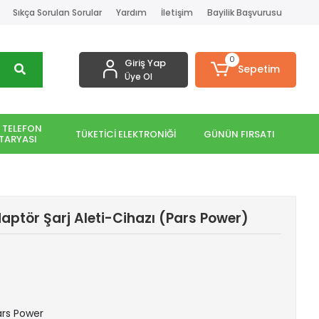
Sıkça Sorulan Sorular
Yardım
İletişim
Bayilik Başvurusu
0
Giriş Yap
Sepetim
Üye Ol
 TELEFON
TÜKETİCİ ELEKTRONİĞİ
GÜNÜN FIRSATI
TARYASI
ptör Şarj Aleti-Cihazı (Pars Power)
Pars Power