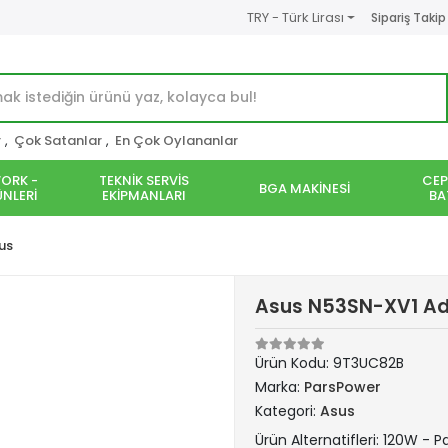
TRY - Türk Lirası
Sipariş Takip
r
,
Çok Satanlar
,
En Çok Oylananlar
ORK -
TEKNİK SERVİS
CEP
BGA MAKİNESİ
NLERİ
EKİPMANLARI
BA
us
Asus N53SN-XV1 Ada
Ürün Kodu:
9T3UC82B
Marka:
ParsPower
Kategori:
Asus
Ürün Alternatifleri: 120W - 