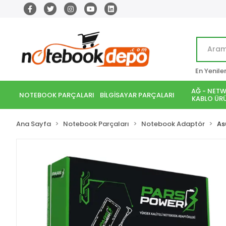
En Yenile
AĞ - NETW
NOTEBOOK PARÇALARI
BİLGİSAYAR PARÇALARI
KABLO ÜRÜ
Ana Sayfa
Notebook Parçaları
Notebook Adaptör
As