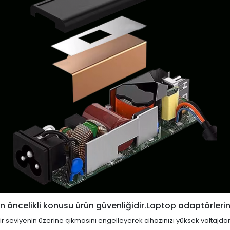
 öncelikli konusu ürün güvenliğidir.Laptop adaptörlerin
i bir seviyenin üzerine çıkmasını engelleyerek cihazınızı yüksek voltajda