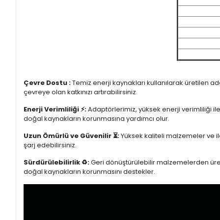
Çevre Dostu :
Temiz enerji kaynakları kullanılarak üretilen a
çevreye olan katkınızı artırabilirsiniz.
Enerji Verimliliği ⚡:
Adaptörlerimiz, yüksek enerji verimliliği i
doğal kaynakların korunmasına yardımcı olur.
Uzun Ömürlü ve Güvenilir ⏳:
Yüksek kaliteli malzemeler ve il
şarj edebilirsiniz.
Sürdürülebilirlik ♻️:
Geri dönüştürülebilir malzemelerden üretil
doğal kaynakların korunmasını destekler.