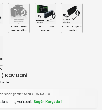
s
120W - Pars
180W - Pars
120W - Orijinal
Power Slim
Power
Üretici
al
dv
L ) Kdv Dahil
tlerle
ilen siparişlerde: AYNI GÜN KARGO!
nde sipariş verirseniz
Bugün Kargoda !