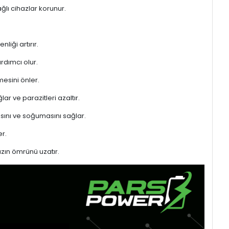
ğlı cihazlar korunur.
liği artırır.
rdımcı olur.
mesini önler.
ar ve parazitleri azaltır.
sını ve soğumasını sağlar.
r.
azın ömrünü uzatır.