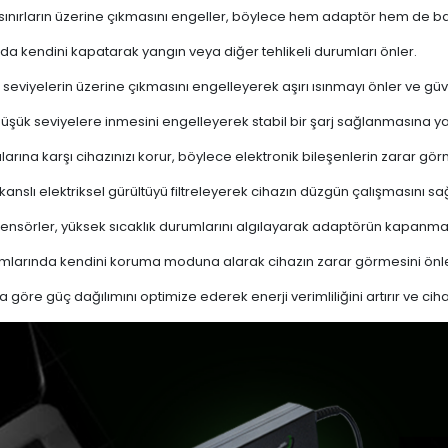
 sınırların üzerine çıkmasını engeller, böylece hem adaptör hem de ba
a kendini kapatarak yangın veya diğer tehlikeli durumları önler.
 seviyelerin üzerine çıkmasını engelleyerek aşırı ısınmayı önler ve güven
 düşük seviyelere inmesini engelleyerek stabil bir şarj sağlanmasına ya
ına karşı cihazınızı korur, böylece elektronik bileşenlerin zarar gör
nslı elektriksel gürültüyü filtreleyerek cihazın düzgün çalışmasını sağl
ensörler, yüksek sıcaklık durumlarını algılayarak adaptörün kapanma
mlarında kendini koruma moduna alarak cihazın zarar görmesini önle
a göre güç dağılımını optimize ederek enerji verimliliğini artırır ve cih