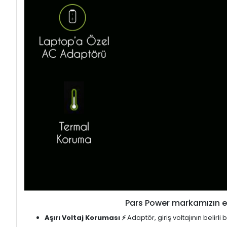
Pars Power markamızın en
Aşırı Voltaj Koruması ⚡
Adaptör, giriş voltajının belirl