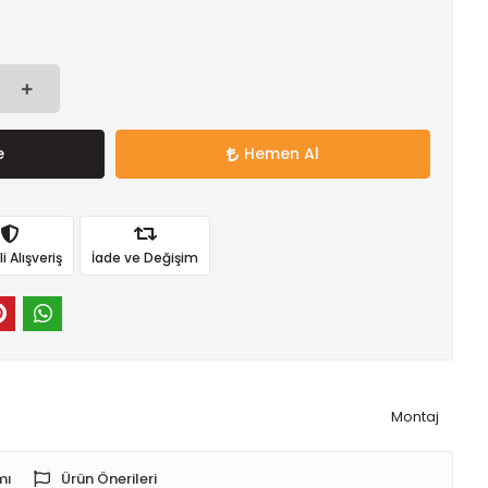
e
Hemen Al
 Alışveriş
İade ve Değişim
Montaj
mı
Ürün Önerileri