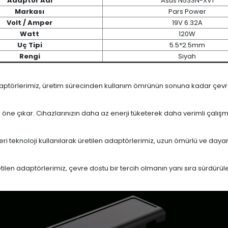
Adaptör Adı
Asus N53SN-XV1
Markası
Pars Power
Volt / Amper
19V 6.32A
Watt
120W
Uç Tipi
5.5*2.5mm
Rengi
Siyah
daptörlerimiz, üretim sürecinden kullanım ömrünün sonuna kadar çevrese
le öne çıkar. Cihazlarınızın daha az enerji tüketerek daha verimli çalış
eri teknoloji kullanılarak üretilen adaptörlerimiz, uzun ömürlü ve dayan
en adaptörlerimiz, çevre dostu bir tercih olmanın yanı sıra sürdürülebi