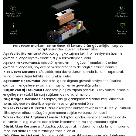
Pars Power markamızın en öncelikli konusu ürün güvenliğidir.Laptop
adaptörlerindeki güvenlik korumaları:
Aşırı Voltaj Koruması ⚡
Adaptör, giriş voltajının belirli bir seviyenin üzerine
çıkmasını engelleyerek cihazınızı yüksek voltajdan korur.
Aşırı Akım Koruması ⚠️
Adaptör, çıkış akımının güvenli sınırların üzerine
çıkmasını engeller, böylece hem adaptör hem de bağlı cihazlar korunur.
Kısa Devre Koruması :
Adaptör, kısa devre durumlarında kendini kapatarak
yangın veya diğer tehlikeli durumları önler.
Aşırı Isınma Koruması :
Adaptör, iç sıcaklığının güvenli seviyelerin üzerine
çıkmasını engelleyerek aşırı ısınmayı önler ve güvenliği artırır.
Düşük Voltaj Koruması ⬇️
Adaptör, giriş voltajının çok düşük seviyelere inmesini
engelleyerek stabil bir şarj sağlanmasına yardımcı olur.
Güç Dalgası Koruması :
Adaptör, ani güç dalgalanmalarına karşı cihazınızı
korur, böylece elektronik bileşenlerin zarar görmesini önler.
Yüksek Frekans Gürültü Filtresi :
Adaptör, yüksek frekanslı elektriksel gürültüyü
filtreleyerek cihazın düzgün çalışmasını sağlar ve parazitleri azaltır.
Yüksek Sıcaklık Algılayıcı Sensör :
Adaptör içindeki sensörler, yüksek sıcaklık
durumlarını algılayarak adaptörün kapanmasını ve soğumasını sağlar.
Düşük Akım Koruması :
Adaptör, çok düşük akım durumlarında kendini koruma
moduna alarak cihazın zarar görmesini önler.
Güç Yönetim Sistemi :
Adaptör, bağlı cihazın ihtiyacına göre güç dağılımını