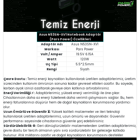
Asus N53SN-XV1 Notebook Adaptör
(Pars Power) Özellikleri
Adaptör Adı
Asus N53SN-XV1
Markası
Pars Power
Volt / Amper
19.5V 6.15A
Watt
120W
Uç Tipi
5.5*2.5mm
Rengi
Siyah
Çevre Dostu :
Temiz enerji kaynakları kullanılarak üretilen adaptörlerimiz, üretim
sürecinden kullanım ömrünün sonuna kadar çevresel etkileri azaltır. Bu sayede,
karbon ayak izinizi azaltarak çevreye olan katkınızı artırabilirsiniz.
Enerji Verimliliği ⚡:
Adaptörlerimiz, yüksek enerji verimliliği ile öne çıkar.
Cihazlarınızın daha az enerji tüketerek daha verimli çalışmasını sağlar. Bu, hem
enerji faturalarınızı düşürür hem de doğal kaynakların korunmasına yardımcı
olur.
Uzun Ömürlü ve Güvenilir ⏳:
Yüksek kaliteli malzemeler ve ileri teknoloji
kullanılarak üretilen adaptörlerimiz, uzun ömürlü ve dayanıklıdır. Güvenilir
performansı sayesinde cihazlarınızı güvenle şarj edebilirsiniz.
Sürdürülebilirlik ♻️:
Geri dönüştürülebilir malzemelerden üretilen adaptörlerimiz,
çevre dostu bir tercih olmanın yanı sıra sürdürülebilir bir geleceğe katkıda
bulunur. Atık miktarını azaltır ve doğal kaynakların korunmasını destekler.