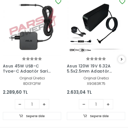
Asus 45W USB-C
Asus 120W 19V 6.32A
Type-C Adaptör Şarj
5.5x2.5mm Adaptör
Aleti-Cihazı
Şarj Aleti-Cihazı
Orijinal Üretici
Orijinal Üretici
8DI3Y2FW
X9G83R75
2.289,60 TL
2.633,04 TL
Sepete Ekle
Sepete Ekle