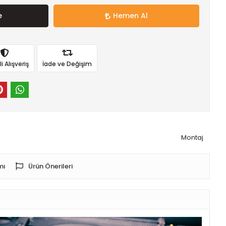
e
Hemen Al
 Alışveriş
İade ve Değişim
Montaj
mı
Ürün Önerileri