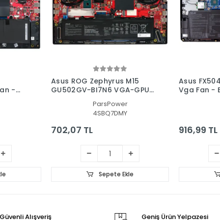
Asus ROG Zephyrus M15
Asus FX50
an -
GU502GV-BI7N6 VGA-GPU
Vga Fan - E
Fan - Ekran Kartı Fanı
ParsPower
4SBQ7DMY
702,07 TL
916,99 TL
le
Sepete Ekle
Güvenli Alışveriş
Geniş Ürün Yelpazesi