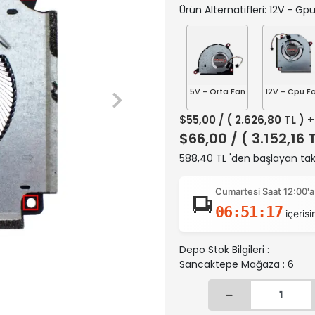
Ürün Alternatifleri: 12V - Gp
5V - Orta Fan
12V - Cpu F
$55,00
/ ( 2.626,80 TL ) 
$66,00
/ ( 3.152,16 
588,40 TL 'den başlayan taks
Cumartesi Saat 12:00'a
06:51:16
içerisi
Depo Stok Bilgileri :
Sancaktepe Mağaza : 6