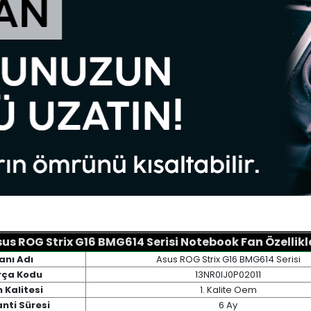
us ROG Strix G16 BMG614 Serisi Notebook Fan Özellikl
anı Adı
Asus ROG Strix G16 BMG614 Serisi
rça Kodu
13NR0IJ0P02011
 Kalitesi
1. Kalite Oem
nti Süresi
6 Ay