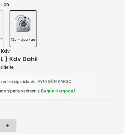
u Fan
an
12V - Gpu Fan
+ Kdv
TL ) Kdv Dahil
itlerle
 verilen siparişlerde: AYNI GÜN KARGO!
nde sipariş verirseniz
Bugün Kargoda !