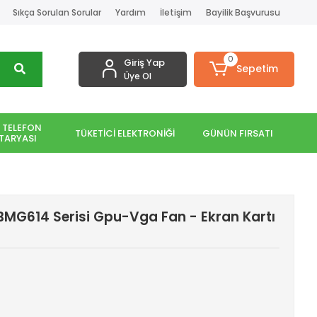
Sıkça Sorulan Sorular
Yardım
İletişim
Bayilik Başvurusu
0
Giriş Yap
Sepetim
Üye Ol
 TELEFON
TÜKETİCİ ELEKTRONİĞİ
GÜNÜN FIRSATI
TARYASI
BMG614 Serisi Gpu-Vga Fan - Ekran Kartı