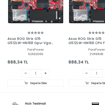
Asus ROG Strix G15
Asus ROG Strix G15
G512LW-HN168 Gpu-Vga
G512LW-HN168 CPU F
Fan - Ekran Kartı Fanı
İşlemci Fanı
ParsPower
ParsPower
62692D65
ZVR91K8E
888,34 TL
888,34 TL
Sepete Ekle
Sepete Ek
Hızlı Teslimat