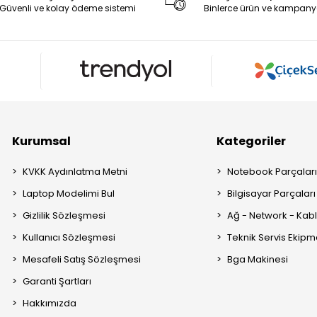
Güvenli ve kolay ödeme sistemi
Binlerce ürün ve kampany
Kurumsal
Kategoriler
KVKK Aydınlatma Metni
Notebook Parçalar
Laptop Modelimi Bul
Bilgisayar Parçaları
Gizlilik Sözleşmesi
Ağ - Network - Kabl
Kullanıcı Sözleşmesi
Teknik Servis Ekipm
Mesafeli Satış Sözleşmesi
Bga Makinesi
Garanti Şartları
Hakkımızda