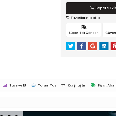
Sepete Ekl
Favorilerime ekle
Süper Hızlı Gönderi
Güvenli
Tavsiye Et
Yorum Yaz
Karşılaştır
Fiyat Alar