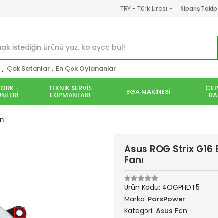
TRY - Türk Lirası
Sipariş Takip
r
,
Çok Satanlar
,
En Çok Oylananlar
ORK -
TEKNİK SERVİS
CEP
BGA MAKİNESİ
NLERİ
EKİPMANLARI
BA
an
Asus ROG Strix G16 
Fanı
Ürün Kodu:
4OGPHDT5
Marka:
ParsPower
Kategori:
Asus Fan