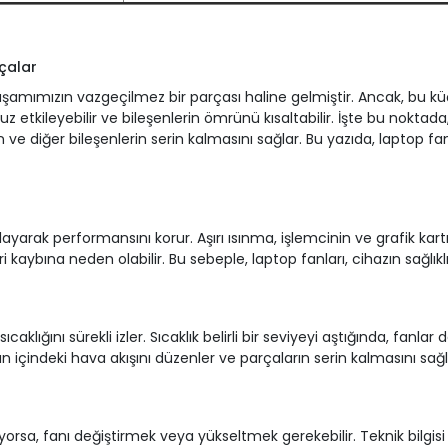
çalar
 yaşamımızın vazgeçilmez bir parçası haline gelmiştir. Ancak, bu k
etkileyebilir ve bileşenlerin ömrünü kısaltabilir. İşte bu noktada,
ın ve diğer bileşenlerin serin kalmasını sağlar. Bu yazıda, laptop f
yarak performansını korur. Aşırı ısınma, işlemcinin ve grafik kartı
 kaybına neden olabilir. Bu sebeple, laptop fanları, cihazın sağlıklı 
sıcaklığını sürekli izler. Sıcaklık belirli bir seviyeyi aştığında, fan
n içindeki hava akışını düzenler ve parçaların serin kalmasını sağl
rsa, fanı değiştirmek veya yükseltmek gerekebilir. Teknik bilgisi ol