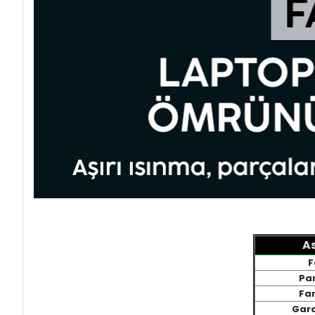
As
F
Pa
Fan
Gara