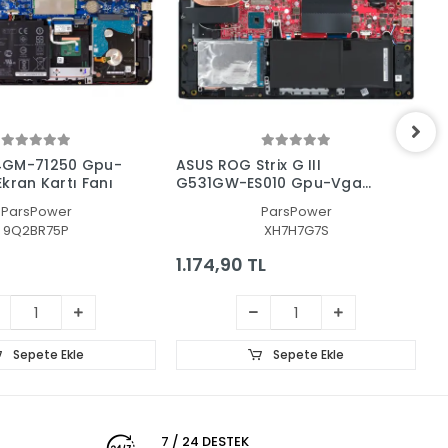
4GM-71250 Gpu-
ASUS ROG Strix G III
A
kran Kartı Fanı
G531GW-ES010 Gpu-Vga
F
Fan - Ekran Kartı Fanı
ParsPower
ParsPower
9Q2BR75P
XH7H7G7S
1.174,90 TL
3
Sepete Ekle
Sepete Ekle
7 / 24 DESTEK