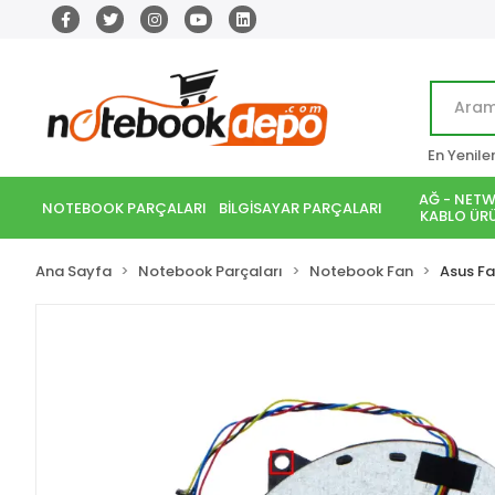
En Yenile
AĞ - NETW
NOTEBOOK PARÇALARI
BİLGİSAYAR PARÇALARI
KABLO ÜRÜ
Ana Sayfa
Notebook Parçaları
Notebook Fan
Asus F