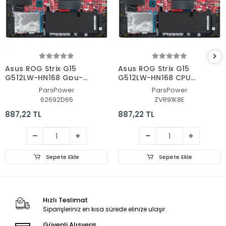
Asus ROG Strix G15
Asus ROG Strix G15
G512LW-HN168 Gpu-
G512LW-HN168 CPU
Vga Fan - Ekran Kartı
Fan - İşlemci Fanı
ParsPower
ParsPower
Fanı
62692D65
ZVR91K8E
887,22 TL
887,22 TL
Sepete Ekle
Sepete Ekle
Hızlı Teslimat
Siparişleriniz en kısa sürede elinize ulaşır.
Güvenli Alışveriş