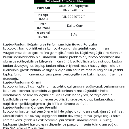
Notebook Fan Özellikleri
Asus ROG Zephyrus
Fanı Adı
13NR0240T01211
Parça
13NR0240T02111
Kodu
Fan
1. Kalite Oem
Kalitesi
Garanti
6 Ay
Süresi
Laptop Fanları: Soğutma ve Performans İçin Hayati Parçalar
Laptoplar, taşınabilirlikleri ve kompakt yapılarıyla günlük yaşamımızın
vazgeçilmez bir parçası haline gelmiştir. Ancak, bu küçük ve güçlü cihazların en
büyük sorunlarından biri ısınmadır. Isınma problemleri, laptop performansını
olumsuz etkileyebilir ve bileşenlerin ömrünü kısaltabilir. İşte bu noktada, laptop
fanları devreye girer. Laptop fanları, cihazın içindeki sıcak havayı dışarı atarak
işlemcinin, grafik kartının ve diğer bileşenlerin serin kalmasını sağlar. Bu yazıda,
laptop fanlarının önemi, çalışma prensipleri, çeşitleri ve bakım ipuçları üzerinde
duracağız.
Laptop Fanlarının Önemi
Laptop fanları, cihazın optimum sıcaklıkta çalışmasını sağlayarak performansını
korur. Aşırı ısınma, işlemcinin ve grafik kartının hızını düşürebilir, hatta
donanımsal hasara yol açabilir. Yüksek sıcaklıklar ayrıca, batarya ömrünü
kısaltabilir ve veri kaybına neden olabilir. Bu sebeple, laptop fanları, cihazın
sağlıklı bir şekilde çalışması için kritik bir öneme sahiptir.
Laptop Fanlarının Çalışma Prensibi
Laptop fanları, termal sensörlerle birlikte çalışarak cihazın sıcaklığını sürekli izler.
Sıcaklık belirli bir seviyeyi aştığında, fanlar devreye girer ve içeriye soğuk hava
çekerek veya içerideki sıcak havayı dışarı atarak ısınmayı önler. Bu süreç,
laptopun içindeki hava akışını düzenler ve parçaların serin kalmasını sağlar.
Fan Değişimi ve Yükseltme