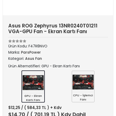
Asus ROG Zephyrus 13NR0240T01211
VGA-GPU Fan - Ekran Kartı Fanı
Ürün Kodu:
F47R8NVO
Marka:
ParsPower
Kategori:
Asus Fan
Ürün Alternatifleri: GPU - Ekran Kartı Fanı
CPU - İşlemci
GPU - Ekran
Fanı
Kartı Fanı
$12,25
/ ( 584,33 TL ) + Kdv
$14,70
/ ( 701,19 TL ) Kdv Dahil