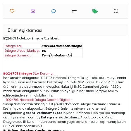
Ürün Açıklaması
BQ24703
Notebook
Entegre Özellikleri:
Entegre Adı:
BQ24703 Notebook Entegre
Entegre Üretici Markası:
BQ
Entegre Durumu :
Yeni (Ambalajında)
BQ24703 Entegre
Stok Durumu:
İncelemekte olduğunuz
BQ24703
Notebook Entegre
ile ilgili stok durumu yukarıda
fiyat bilgisinin üst tarafında belirtilmiştir. "Stokta Var" ibaresi kullandığımız tüm
ürünlerimiz stoklarımızda mevcuttur. Hafta içi 16:30, Cumartesi günleri 12:30 a
kadar almış olduğunuz bütün ürünlerin aynı gün içerisinde Kargoya teslim
edileceğinden emin
olabilirsiniz.
BQ24703
Notebook Entegre
Garanti Bilgileri:
Sinerji Notebooktan alacağınız BQ24703
Notebook Entegre
tarafınıza Faturası
Kesilmiş olarak ulaşacaktır. Entegre ürünleri teknikservis malzemesi
olduğundan
garanti verilmemektedir.
Sinerji Notebook Hiçbirşekilde ambalajı
açılmış ve işlem görmüş
Entegreleri iade almaz.
Ancak toplu aldığınız
Entegrelerde ilk kullanımdan sonra sorun yaşarsanız; ambalajı açılmamış kalan
ürünleri iade edebilirsiniz.
Bu Ürüne Ulaşırken Yapılan Aramalar: