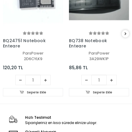
BQ24751 Notebook
BQ738 Notebook
Entegre
Entegre
ParsPower
ParsPower
2D6CYLK9
3A29WK1P
120,20 TL
85,86 TL
Sepete Ekle
Sepete Ekle
Hızlı Teslimat
Siparişleriniz en kısa sürede elinize ulaşır.
Güvenli Alışveriş