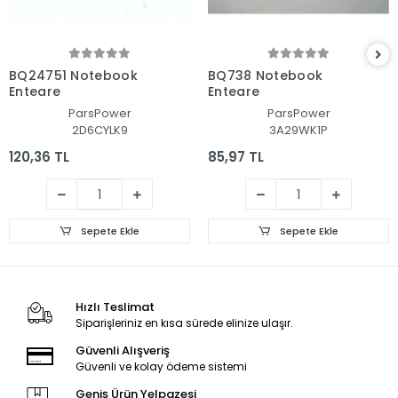
BQ24751 Notebook
BQ738 Notebook
Entegre
Entegre
ParsPower
ParsPower
2D6CYLK9
3A29WK1P
120,36 TL
85,97 TL
Sepete Ekle
Sepete Ekle
Hızlı Teslimat
Siparişleriniz en kısa sürede elinize ulaşır.
Güvenli Alışveriş
Güvenli ve kolay ödeme sistemi
Geniş Ürün Yelpazesi