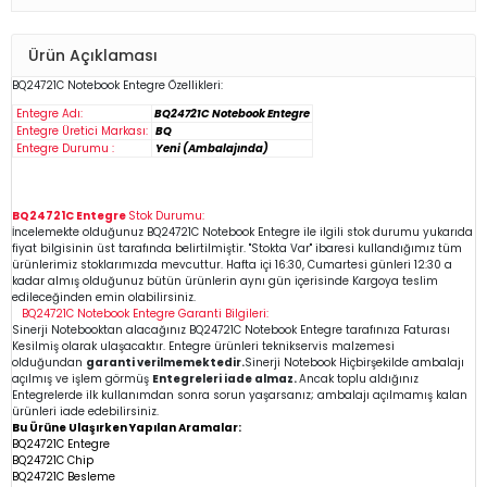
Ürün Açıklaması
BQ24721C
Notebook
Entegre Özellikleri:
Entegre Adı:
BQ24721C Notebook Entegre
Entegre Üretici Markası:
BQ
Entegre Durumu :
Yeni (Ambalajında)
BQ24721C Entegre
Stok Durumu:
İncelemekte olduğunuz
BQ24721C
Notebook Entegre
ile ilgili stok durumu yukarıda
fiyat bilgisinin üst tarafında belirtilmiştir. "Stokta Var" ibaresi kullandığımız tüm
ürünlerimiz stoklarımızda mevcuttur. Hafta içi 16:30, Cumartesi günleri 12:30 a
kadar almış olduğunuz bütün ürünlerin aynı gün içerisinde Kargoya teslim
edileceğinden emin
olabilirsiniz.
BQ24721C
Notebook Entegre
Garanti Bilgileri:
Sinerji Notebooktan alacağınız BQ24721C
Notebook Entegre
tarafınıza Faturası
Kesilmiş olarak ulaşacaktır. Entegre ürünleri teknikservis malzemesi
olduğundan
garanti verilmemektedir.
Sinerji Notebook Hiçbirşekilde ambalajı
açılmış ve işlem görmüş
Entegreleri iade almaz.
Ancak toplu aldığınız
Entegrelerde ilk kullanımdan sonra sorun yaşarsanız; ambalajı açılmamış kalan
ürünleri iade edebilirsiniz.
Bu Ürüne Ulaşırken Yapılan Aramalar:
BQ24721C Entegre
BQ24721C Chip
BQ24721C
Besleme