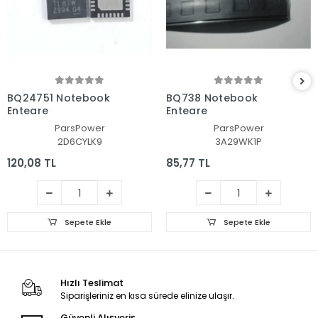
BQ24751 Notebook
BQ738 Notebook
Entegre
Entegre
ParsPower
ParsPower
2D6CYLK9
3A29WK1P
120,08 TL
85,77 TL
Sepete Ekle
Sepete Ekle
Hızlı Teslimat
Siparişleriniz en kısa sürede elinize ulaşır.
Güvenli Alışveriş