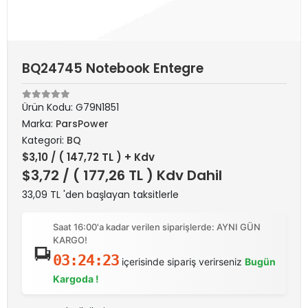
BQ24745 Notebook Entegre
Ürün Kodu:
G79N1851
Marka:
ParsPower
Kategori:
BQ
$3,10
/ ( 147,72 TL ) + Kdv
$3,72
/ ( 177,26 TL ) Kdv Dahil
33,09 TL 'den başlayan taksitlerle
Saat 16:00'a kadar verilen siparişlerde: AYNI GÜN
KARGO!
03:24:23
içerisinde sipariş verirseniz
Bugün
Kargoda !