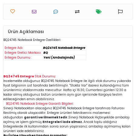
Ürün Açıklaması
BQ24745
Notebook
Entegre Özellikleri:
Entegre Adı:
BQ24745 Notebook Entegre
Entegre Üretici Markası:
BQ
Entegre Durumu :
Yeni (Ambalajında)
BQ24745 Entegre
Stok Durumu:
İncelemekte olduğunuz
BQ24745
Notebook Entegre
ile ilgili stok durumu yukarıda
fiyat bilgisinin üst tarafında belirtilmiştir. "Stokta Var" ibaresi kullandığımız tüm
ürünlerimiz stoklarımızda mevcuttur. Hafta içi 16:30, Cumartesi günleri 12:30 a
kadar almış olduğunuz bütün ürünlerin aynı gün içerisinde Kargoya teslim
edileceğinden emin
olabilirsiniz.
BQ24745
Notebook Entegre
Garanti Bilgileri:
Sinerji Notebooktan alacağınız BQ24745
Notebook Entegre
tarafınıza Faturası
Kesilmiş olarak ulaşacaktır. Entegre ürünleri teknikservis malzemesi
olduğundan
garanti verilmemektedir.
Sinerji Notebook Hiçbirşekilde ambalajı
açılmış ve işlem görmüş
Entegreleri iade almaz.
Ancak toplu aldığınız
Entegrelerde ilk kullanımdan sonra sorun yaşarsanız; ambalajı açılmamış kalan
ürünleri iade edebilirsiniz.
Bu Ürüne Ulaşırken Yapılan Aramalar: