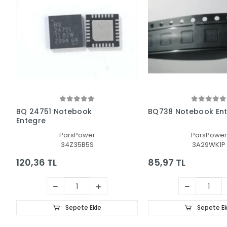
BQ 24751 Notebook
BQ738 Notebook En
Entegre
ParsPower
ParsPower
34Z35B5S
3A29WK1P
120,36 TL
85,97 TL
Sepete Ekle
Sepete Ek