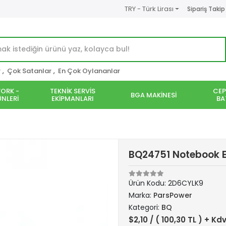
TRY - Türk Lirası
Sipariş Takip
r
,
Çok Satanlar
,
En Çok Oylananlar
ORK -
TEKNİK SERVİS
CEP
BGA MAKİNESİ
NLERİ
EKİPMANLARI
BA
BQ24751 Notebook 
Ürün Kodu:
2D6CYLK9
Marka:
ParsPower
Kategori:
BQ
$2,10
/ ( 100,30 TL ) + Kd