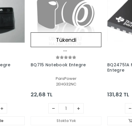
Tükendi
tegre
BQ715 Notebook Entegre
BQ24751A 
Entegre
ParsPower
2EHG32NC
22,68 TL
131,82 TL
le
Stokta Yok