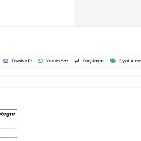
Tavsiye Et
Yorum Yaz
Karşılaştır
Fiyat Alar
ntegre