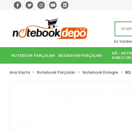
En Yenile
AĞ - NETW
NOTEBOOK PARÇALARI
BİLGİSAYAR PARÇALARI
KABLO ÜRÜ
Ana Sayfa
Notebook Parçaları
Notebook Entegre
BQ