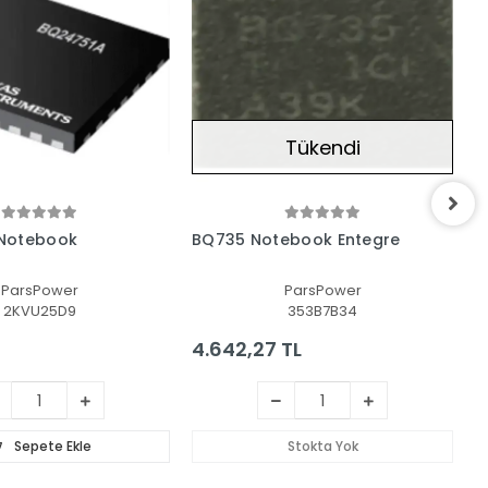
Tükendi
Notebook
BQ735 Notebook Entegre
B
ParsPower
ParsPower
2KVU25D9
353B7B34
4.642,27 TL
1
Sepete Ekle
Stokta Yok