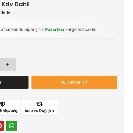
) Kdv Dahil
tlerle
tamamlandı. Siparişiniz
Pazartesi
kargolanacaktır.
e
Hemen Al
 Alışveriş
İade ve Değişim