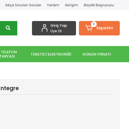
Sıkça Sorulan Sorular
Yardım
İletişim
Bayilik Başvurusu
0
Giriş Yap
Sepetim
Üye Ol
 TELEFON
TÜKETİCİ ELEKTRONİĞİ
GÜNÜN FIRSATI
TARYASI
Entegre
v