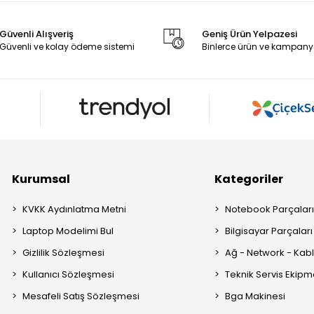
Güvenli Alışveriş
Geniş Ürün Yelpazesi
Güvenli ve kolay ödeme sistemi
Binlerce ürün ve kampany
Kurumsal
Kategoriler
KVKK Aydınlatma Metni
Notebook Parçalar
Laptop Modelimi Bul
Bilgisayar Parçaları
Gizlilik Sözleşmesi
Ağ - Network - Kabl
Kullanıcı Sözleşmesi
Teknik Servis Ekipm
Mesafeli Satış Sözleşmesi
Bga Makinesi