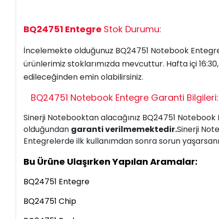
BQ24751 Entegre
Stok Durumu:
İncelemekte olduğunuz
BQ24751
Notebook Entegr
ürünlerimiz stoklarımızda mevcuttur. Hafta içi 16:30
edileceğinden emin
olabilirsiniz.
BQ24751
Notebook Entegre
Garanti Bilgileri:
Sinerji Notebooktan alacağınız BQ24751
Notebook 
olduğundan
garanti verilmemektedir.
Sinerji No
Entegrelerde ilk kullanımdan sonra sorun yaşarsanız;
Bu Ürüne Ulaşırken Yapılan Aramalar:
BQ24751 Entegre
BQ24751 Chip