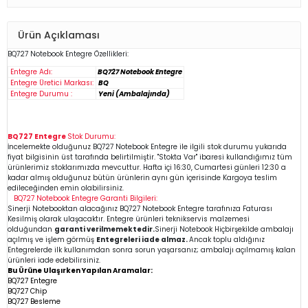
Ürün Açıklaması
BQ727
Notebook
Entegre Özellikleri:
Entegre Adı:
BQ727 Notebook Entegre
Entegre Üretici Markası:
BQ
Entegre Durumu :
Yeni (Ambalajında)
BQ727 Entegre
Stok Durumu:
İncelemekte olduğunuz
BQ727
Notebook Entegre
ile ilgili stok durumu yukarıda
fiyat bilgisinin üst tarafında belirtilmiştir. "Stokta Var" ibaresi kullandığımız tüm
ürünlerimiz stoklarımızda mevcuttur. Hafta içi 16:30, Cumartesi günleri 12:30 a
kadar almış olduğunuz bütün ürünlerin aynı gün içerisinde Kargoya teslim
edileceğinden emin
olabilirsiniz.
BQ727
Notebook Entegre
Garanti Bilgileri:
Sinerji Notebooktan alacağınız BQ727
Notebook Entegre
tarafınıza Faturası
Kesilmiş olarak ulaşacaktır. Entegre ürünleri teknikservis malzemesi
olduğundan
garanti verilmemektedir.
Sinerji Notebook Hiçbirşekilde ambalajı
açılmış ve işlem görmüş
Entegreleri iade almaz.
Ancak toplu aldığınız
Entegrelerde ilk kullanımdan sonra sorun yaşarsanız; ambalajı açılmamış kalan
ürünleri iade edebilirsiniz.
Bu Ürüne Ulaşırken Yapılan Aramalar:
BQ727 Entegre
BQ727 Chip
BQ727
Besleme