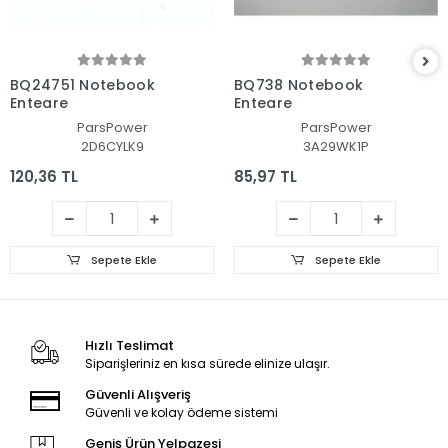
BQ24751 Notebook
BQ738 Notebook
Entegre
Entegre
ParsPower
ParsPower
2D6CYLK9
3A29WK1P
120,36 TL
85,97 TL
Sepete Ekle
Sepete Ekle
Hızlı Teslimat
Siparişleriniz en kısa sürede elinize ulaşır.
Güvenli Alışveriş
Güvenli ve kolay ödeme sistemi
Geniş Ürün Yelpazesi