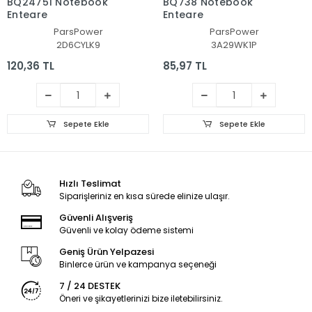
BQ24751 Notebook
BQ738 Notebook
Entegre
Entegre
ParsPower
ParsPower
2D6CYLK9
3A29WK1P
120,36 TL
85,97 TL
Sepete Ekle
Sepete Ekle
Hızlı Teslimat
Siparişleriniz en kısa sürede elinize ulaşır.
Güvenli Alışveriş
Güvenli ve kolay ödeme sistemi
Geniş Ürün Yelpazesi
Binlerce ürün ve kampanya seçeneği
7 / 24 DESTEK
Öneri ve şikayetlerinizi bize iletebilirsiniz.