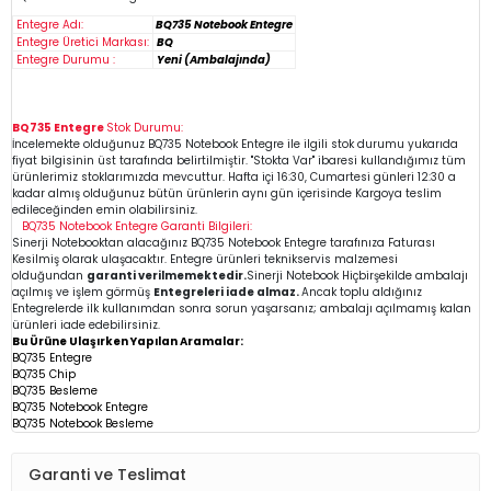
Entegre Adı:
BQ735 Notebook Entegre
Entegre Üretici Markası:
BQ
Entegre Durumu :
Yeni (Ambalajında)
BQ735 Entegre
Stok Durumu:
İncelemekte olduğunuz
BQ735
Notebook Entegre
ile ilgili stok durumu yukarıda
fiyat bilgisinin üst tarafında belirtilmiştir. "Stokta Var" ibaresi kullandığımız tüm
ürünlerimiz stoklarımızda mevcuttur. Hafta içi 16:30, Cumartesi günleri 12:30 a
kadar almış olduğunuz bütün ürünlerin aynı gün içerisinde Kargoya teslim
edileceğinden emin
olabilirsiniz.
BQ735
Notebook Entegre
Garanti Bilgileri:
Sinerji Notebooktan alacağınız BQ735
Notebook Entegre
tarafınıza Faturası
Kesilmiş olarak ulaşacaktır. Entegre ürünleri teknikservis malzemesi
olduğundan
garanti verilmemektedir.
Sinerji Notebook Hiçbirşekilde ambalajı
açılmış ve işlem görmüş
Entegreleri iade almaz.
Ancak toplu aldığınız
Entegrelerde ilk kullanımdan sonra sorun yaşarsanız; ambalajı açılmamış kalan
ürünleri iade edebilirsiniz.
Bu Ürüne Ulaşırken Yapılan Aramalar:
BQ735 Entegre
BQ735 Chip
BQ735
Besleme
BQ735 Notebook Entegre
BQ735 Notebook Besleme
Garanti ve Teslimat