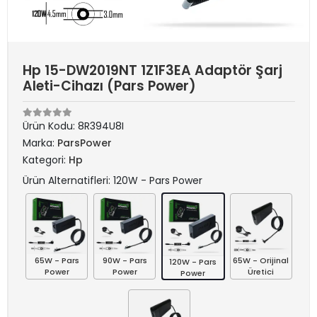
Hp 15-DW2019NT 1Z1F3EA Adaptör Şarj
Aleti-Cihazı (Pars Power)
Ürün Kodu:
8R394U8I
Marka:
ParsPower
Kategori:
Hp
Ürün Alternatifleri: 120W - Pars Power
65W - Pars
90W - Pars
65W - Orijinal
120W - Pars
Power
Power
Üretici
Power