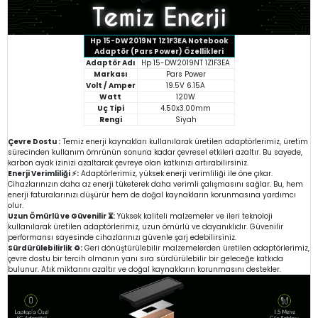
Hp 15-DW2019NT 1Z1F3EA Notebook
Adaptör (Pars Power) Özellikleri
Adaptör Adı
Hp 15-DW2019NT 1Z1F3EA
Markası
Pars Power
Volt / Amper
19.5V 6.15A
Watt
120W
Uç Tipi
4.50x3.00mm
Rengi
Siyah
Çevre Dostu :
Temiz enerji kaynakları kullanılarak üretilen adaptörlerimiz, üretim
sürecinden kullanım ömrünün sonuna kadar çevresel etkileri azaltır. Bu sayede,
karbon ayak izinizi azaltarak çevreye olan katkınızı artırabilirsiniz.
Enerji Verimliliği ⚡:
Adaptörlerimiz, yüksek enerji verimliliği ile öne çıkar.
Cihazlarınızın daha az enerji tüketerek daha verimli çalışmasını sağlar. Bu, hem
enerji faturalarınızı düşürür hem de doğal kaynakların korunmasına yardımcı
olur.
Uzun Ömürlü ve Güvenilir ⏳:
Yüksek kaliteli malzemeler ve ileri teknoloji
kullanılarak üretilen adaptörlerimiz, uzun ömürlü ve dayanıklıdır. Güvenilir
performansı sayesinde cihazlarınızı güvenle şarj edebilirsiniz.
Sürdürülebilirlik ♻️:
Geri dönüştürülebilir malzemelerden üretilen adaptörlerimiz,
çevre dostu bir tercih olmanın yanı sıra sürdürülebilir bir geleceğe katkıda
bulunur. Atık miktarını azaltır ve doğal kaynakların korunmasını destekler.