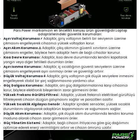
Pars Power markamızın en öncelikli konusu ürün güvenliğidir.Laptop
adaptörlerindeki güvenlik korumaları:
Aşırı Voltaj Koruması ⚡
Adaptör, giriş voltajının belirli bir seviyenin üzerine
çıkmasını engelleyerek cihazınızı yüksek voltajdan korur.
Aşırı Akım Koruması ⚠️
Adaptör, çıkış akımının güvenli sınırların üzerine
çıkmasını engeller, böylece hem adaptör hem de bağlı cihazlar korunur.
Kısa Devre Koruması :
Adaptör, kısa devre durumlarında kendini kapatarak
yangın veya diğer tehlikeli durumları önler.
Aşırı Isınma Koruması :
Adaptör, iç sıcaklığının güvenli seviyelerin üzerine
çıkmasını engelleyerek aşırı ısınmayı önler ve güvenliği artırır.
Düşük Voltaj Koruması ⬇️
Adaptör, giriş voltajının çok düşük seviyelere inmesini
engelleyerek stabil bir şarj sağlanmasına yardımcı olur.
Güç Dalgası Koruması :
Adaptör, ani güç dalgalanmalarına karşı cihazınızı
korur, böylece elektronik bileşenlerin zarar görmesini önler.
Yüksek Frekans Gürültü Filtresi :
Adaptör, yüksek frekanslı elektriksel gürültüyü
filtreleyerek cihazın düzgün çalışmasını sağlar ve parazitleri azaltır.
Yüksek Sıcaklık Algılayıcı Sensör :
Adaptör içindeki sensörler, yüksek sıcaklık
durumlarını algılayarak adaptörün kapanmasını ve soğumasını sağlar.
Düşük Akım Koruması :
Adaptör, çok düşük akım durumlarında kendini koruma
moduna alarak cihazın zarar görmesini önler.
Güç Yönetim Sistemi :
Adaptör, bağlı cihazın ihtiyacına göre güç dağılımını
optimize ederek enerji verimliliğini artırır ve cihazın ömrünü uzatır.