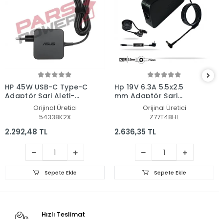
HP 45W USB-C Type-C
Hp 19V 6.3A 5.5x2.5
Adaptör Şarj Aleti-
mm Adaptör Şarj
Cihazı
Aleti-Cihazı
Orijinal Üretici
Orijinal Üretici
54338K2X
Z77T48HL
2.292,48 TL
2.636,35 TL
Sepete Ekle
Sepete Ekle
Hızlı Teslimat