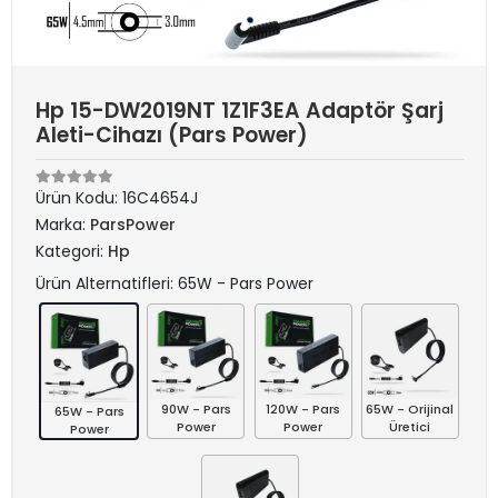
Hp 15-DW2019NT 1Z1F3EA Adaptör Şarj
Aleti-Cihazı (Pars Power)
Ürün Kodu:
16C4654J
Marka:
ParsPower
Kategori:
Hp
Ürün Alternatifleri: 65W - Pars Power
90W - Pars
120W - Pars
65W - Orijinal
65W - Pars
Power
Power
Üretici
Power