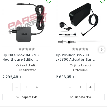
Hp EliteBook 846 G6
Hp Pavilion zx5200,
Healthcare Edition
zx5300 Adaptör Şarj
Adaptör Şarj Aleti-
Aleti-Cihazı
Orijinal Üretici
Orijinal Üretici
Cihazı
JBO42WWZ
1PN24866
2.292,48 TL
2.636,35 TL
Sepete Ekle
Sepete Ekle