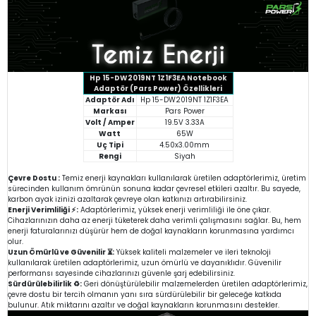
Hp 15-DW2019NT 1Z1F3EA Notebook
Adaptör (Pars Power) Özellikleri
Adaptör Adı
Hp 15-DW2019NT 1Z1F3EA
Markası
Pars Power
Volt / Amper
19.5V 3.33A
Watt
65W
Uç Tipi
4.50x3.00mm
Rengi
Siyah
Çevre Dostu :
Temiz enerji kaynakları kullanılarak üretilen adaptörlerimiz, üretim
sürecinden kullanım ömrünün sonuna kadar çevresel etkileri azaltır. Bu sayede,
karbon ayak izinizi azaltarak çevreye olan katkınızı artırabilirsiniz.
Enerji Verimliliği ⚡:
Adaptörlerimiz, yüksek enerji verimliliği ile öne çıkar.
Cihazlarınızın daha az enerji tüketerek daha verimli çalışmasını sağlar. Bu, hem
enerji faturalarınızı düşürür hem de doğal kaynakların korunmasına yardımcı
olur.
Uzun Ömürlü ve Güvenilir ⏳:
Yüksek kaliteli malzemeler ve ileri teknoloji
kullanılarak üretilen adaptörlerimiz, uzun ömürlü ve dayanıklıdır. Güvenilir
performansı sayesinde cihazlarınızı güvenle şarj edebilirsiniz.
Sürdürülebilirlik ♻️:
Geri dönüştürülebilir malzemelerden üretilen adaptörlerimiz,
çevre dostu bir tercih olmanın yanı sıra sürdürülebilir bir geleceğe katkıda
bulunur. Atık miktarını azaltır ve doğal kaynakların korunmasını destekler.