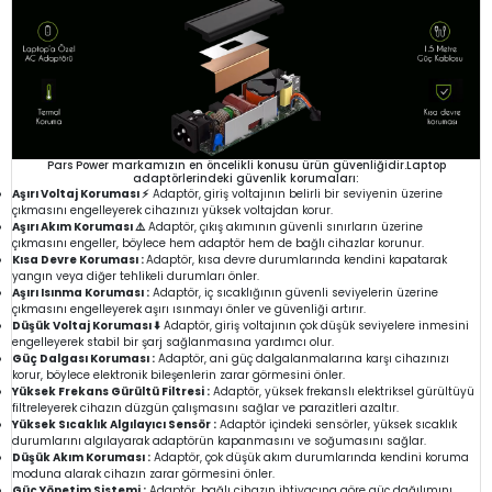
Pars Power markamızın en öncelikli konusu ürün güvenliğidir.Laptop
adaptörlerindeki güvenlik korumaları:
Aşırı Voltaj Koruması ⚡
Adaptör, giriş voltajının belirli bir seviyenin üzerine
çıkmasını engelleyerek cihazınızı yüksek voltajdan korur.
Aşırı Akım Koruması ⚠️
Adaptör, çıkış akımının güvenli sınırların üzerine
çıkmasını engeller, böylece hem adaptör hem de bağlı cihazlar korunur.
Kısa Devre Koruması :
Adaptör, kısa devre durumlarında kendini kapatarak
yangın veya diğer tehlikeli durumları önler.
Aşırı Isınma Koruması :
Adaptör, iç sıcaklığının güvenli seviyelerin üzerine
çıkmasını engelleyerek aşırı ısınmayı önler ve güvenliği artırır.
Düşük Voltaj Koruması ⬇️
Adaptör, giriş voltajının çok düşük seviyelere inmesini
engelleyerek stabil bir şarj sağlanmasına yardımcı olur.
Güç Dalgası Koruması :
Adaptör, ani güç dalgalanmalarına karşı cihazınızı
korur, böylece elektronik bileşenlerin zarar görmesini önler.
Yüksek Frekans Gürültü Filtresi :
Adaptör, yüksek frekanslı elektriksel gürültüyü
filtreleyerek cihazın düzgün çalışmasını sağlar ve parazitleri azaltır.
Yüksek Sıcaklık Algılayıcı Sensör :
Adaptör içindeki sensörler, yüksek sıcaklık
durumlarını algılayarak adaptörün kapanmasını ve soğumasını sağlar.
Düşük Akım Koruması :
Adaptör, çok düşük akım durumlarında kendini koruma
moduna alarak cihazın zarar görmesini önler.
Güç Yönetim Sistemi :
Adaptör, bağlı cihazın ihtiyacına göre güç dağılımını