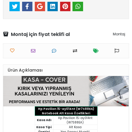
Montaj için fiyat teklifi al
Montaj
Ürün Açıklaması
Hp Pavilion 15-ay014nt (W7S88EA)
Notebook Alt Kasa Özellikleri
Hp Pavilion 15-ay014nt
Kasa Adı
(W7S88EA)
Kasa Tipi
Alt Kasa
Üretici
Yan Sanayi Muadil