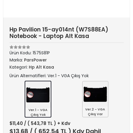
Hp Pavilion 15-ay014nt (W7S88EA)
Notebook - Laptop Alt Kasa
Ürün Kodu:
1575S81P
Marka:
ParsPower
Kategori:
Hp Alt Kasa
Ürün Alternatifleri: Ver.1 - VGA Çıkış Yok
Ver.2 - VGA
Ver.1 - VGA
Çıkış Var
Çıkış Yok
$11,40
/ ( 543,78 TL ) + Kdv
$13,68
/ ( 652,54 TL ) Kdv Dahil