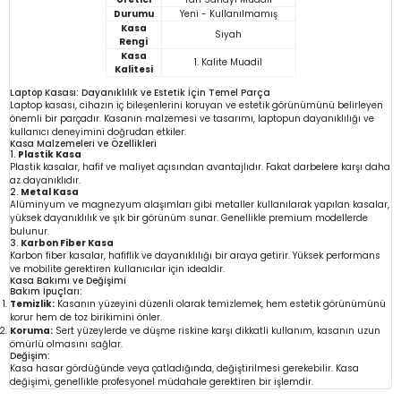
Durumu
Yeni - Kullanılmamış
Kasa
Siyah
Rengi
Kasa
1. Kalite Muadil
Kalitesi
Laptop Kasası: Dayanıklılık ve Estetik İçin Temel Parça
Laptop kasası, cihazın iç bileşenlerini koruyan ve estetik görünümünü belirleyen
önemli bir parçadır. Kasanın malzemesi ve tasarımı, laptopun dayanıklılığı ve
kullanıcı deneyimini doğrudan etkiler.
Kasa Malzemeleri ve Özellikleri
1.
Plastik Kasa
Plastik kasalar, hafif ve maliyet açısından avantajlıdır. Fakat darbelere karşı daha
az dayanıklıdır.
2.
Metal Kasa
Alüminyum ve magnezyum alaşımları gibi metaller kullanılarak yapılan kasalar,
yüksek dayanıklılık ve şık bir görünüm sunar. Genellikle premium modellerde
bulunur.
3.
Karbon Fiber Kasa
Karbon fiber kasalar, hafiflik ve dayanıklılığı bir araya getirir. Yüksek performans
ve mobilite gerektiren kullanıcılar için idealdir.
Kasa Bakımı ve Değişimi
Bakım İpuçları:
Temizlik:
Kasanın yüzeyini düzenli olarak temizlemek, hem estetik görünümünü
korur hem de toz birikimini önler.
Koruma:
Sert yüzeylerde ve düşme riskine karşı dikkatli kullanım, kasanın uzun
ömürlü olmasını sağlar.
Değişim:
Kasa hasar gördüğünde veya çatladığında, değiştirilmesi gerekebilir. Kasa
değişimi, genellikle profesyonel müdahale gerektiren bir işlemdir.