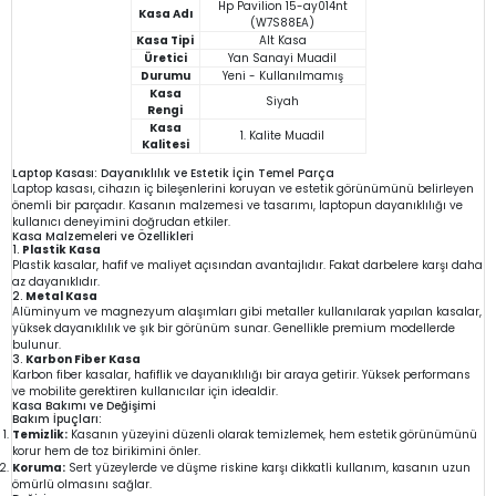
Hp Pavilion 15-ay014nt
Kasa Adı
(W7S88EA)
Kasa Tipi
Alt Kasa
Üretici
Yan Sanayi Muadil
Durumu
Yeni - Kullanılmamış
Kasa
Siyah
Rengi
Kasa
1. Kalite Muadil
Kalitesi
Laptop Kasası: Dayanıklılık ve Estetik İçin Temel Parça
Laptop kasası, cihazın iç bileşenlerini koruyan ve estetik görünümünü belirleyen
önemli bir parçadır. Kasanın malzemesi ve tasarımı, laptopun dayanıklılığı ve
kullanıcı deneyimini doğrudan etkiler.
Kasa Malzemeleri ve Özellikleri
1.
Plastik Kasa
Plastik kasalar, hafif ve maliyet açısından avantajlıdır. Fakat darbelere karşı daha
az dayanıklıdır.
2.
Metal Kasa
Alüminyum ve magnezyum alaşımları gibi metaller kullanılarak yapılan kasalar,
yüksek dayanıklılık ve şık bir görünüm sunar. Genellikle premium modellerde
bulunur.
3.
Karbon Fiber Kasa
Karbon fiber kasalar, hafiflik ve dayanıklılığı bir araya getirir. Yüksek performans
ve mobilite gerektiren kullanıcılar için idealdir.
Kasa Bakımı ve Değişimi
Bakım İpuçları:
Temizlik:
Kasanın yüzeyini düzenli olarak temizlemek, hem estetik görünümünü
korur hem de toz birikimini önler.
Koruma:
Sert yüzeylerde ve düşme riskine karşı dikkatli kullanım, kasanın uzun
ömürlü olmasını sağlar.