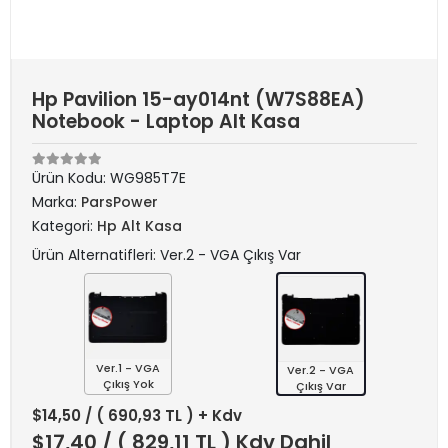
Hp Pavilion 15-ay014nt (W7S88EA)
Notebook - Laptop Alt Kasa
Ürün Kodu:
WG985T7E
Marka:
ParsPower
Kategori:
Hp Alt Kasa
Ürün Alternatifleri: Ver.2 - VGA Çıkış Var
Ver.1 - VGA
Ver.2 - VGA
Çıkış Yok
Çıkış Var
$14,50
/ ( 690,93 TL ) + Kdv
$17,40
/ ( 829,11 TL ) Kdv Dahil