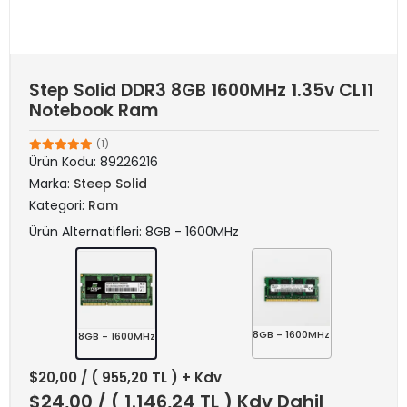
Step Solid DDR3 8GB 1600MHz 1.35v CL11
Notebook Ram
(1)
Ürün Kodu:
89226216
Marka:
Steep Solid
Kategori:
Ram
Ürün Alternatifleri: 8GB - 1600MHz
8GB - 1600MHz
8GB - 1600MHz
$20,00
/ ( 955,20 TL ) + Kdv
$24,00
/ ( 1.146,24 TL ) Kdv Dahil