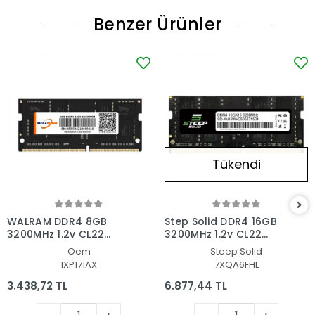
Benzer Ürünler
Tükendi
WALRAM DDR4 8GB
Step Solid DDR4 16GB
3200MHz 1.2v CL22
3200MHz 1.2v CL22
Notebook Ram
Notebook Ram
Oem
Steep Solid
1XP171AX
7XQA6FHL
3.438,72 TL
6.877,44 TL