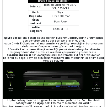
(Pars Power) Özellikleri
Toshiba Satellite Pro C870-
Ürün Adı
1CR, C870-1E2
Renk
Siyah
Kapasite
10.8V 6600mAh.
Ürün
Pars Power
Kalitesi
Kalite
ISO9001 - CE
Belgeleri
Çevre Dostu
Temiz enerji kaynaklarının kullanımı, bataryaların üretiminden
geri dönüşümüne kadar çevresel etkileri azaltır.
Uzun Ömür ⏳
Yüksek kaliteli malzemeler ve yenilikçi teknolojiler, bataryaların
daha uzun süre performans göstermesini sağlar.
Güvenilir Performans ⚡
Enerji verimliliği yüksek olan bataryalar, dizüstü
bilgisayarların daha stabil ve kesintisiz çalışmasına yardımcı olur.
Sürdürülebilirlik ♻️
Geri dönüştürülebilir malzemeler kullanılarak üretilen
bataryalar, doğal kaynakların korunmasına ve atık miktarının azaltılmasına
katkıda bulunur.
Laptop bataryalarımızda güvenlik en önemli şartımızdır. Tüm Notebook
bataryalarında aşağıdaki koruma mekanizmaları vardır:
Aşırı Şarj Koruması ⚡
Bataryanın belirli bir voltaj seviyesinin üzerine çıkmasını