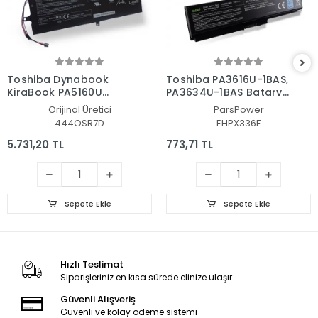
Toshiba Dynabook
Toshiba PA3616U-1BAS,
KiraBook PA5160U
PA3634U-1BAS Batarya
Batarya - Pil
- Pil (Pars Power)
Orijinal Üretici
ParsPower
444OSR7D
EHPX336F
5.731,20 TL
773,71 TL
Sepete Ekle
Sepete Ekle
Hızlı Teslimat
Siparişleriniz en kısa sürede elinize ulaşır.
Güvenli Alışveriş
Güvenli ve kolay ödeme sistemi