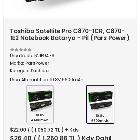
Toshiba Satellite Pro C870-1CR, C870-
1E2 Notebook Batarya - Pil (Pars Power)
Ürün Kodu:
N21E9A76
Marka:
ParsPower
Kategori:
Toshiba
Ürün Alternatifleri: 10.8V 6600mAh.
10.8V
10.8V
4400mAh.
6600mAh.
$22,00
/ ( 1.050,72 TL ) + Kdv
$26,40
/ ( 1.260,86 TL ) Kdv Dahil