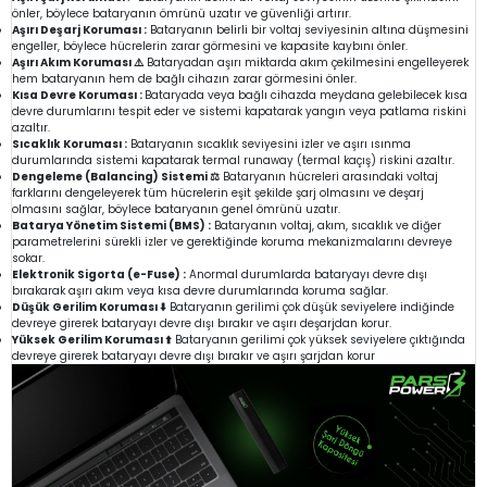
önler, böylece bataryanın ömrünü uzatır ve güvenliği artırır.
Aşırı Deşarj Koruması :
Bataryanın belirli bir voltaj seviyesinin altına düşmesini
engeller, böylece hücrelerin zarar görmesini ve kapasite kaybını önler.
Aşırı Akım Koruması ⚠️
Bataryadan aşırı miktarda akım çekilmesini engelleyerek
hem bataryanın hem de bağlı cihazın zarar görmesini önler.
Kısa Devre Koruması :
Bataryada veya bağlı cihazda meydana gelebilecek kısa
devre durumlarını tespit eder ve sistemi kapatarak yangın veya patlama riskini
azaltır.
Sıcaklık Koruması :
Bataryanın sıcaklık seviyesini izler ve aşırı ısınma
durumlarında sistemi kapatarak termal runaway (termal kaçış) riskini azaltır.
Dengeleme (Balancing) Sistemi ⚖️
Bataryanın hücreleri arasındaki voltaj
farklarını dengeleyerek tüm hücrelerin eşit şekilde şarj olmasını ve deşarj
olmasını sağlar, böylece bataryanın genel ömrünü uzatır.
Batarya Yönetim Sistemi (BMS) :
Bataryanın voltaj, akım, sıcaklık ve diğer
parametrelerini sürekli izler ve gerektiğinde koruma mekanizmalarını devreye
sokar.
Elektronik Sigorta (e-Fuse) :
Anormal durumlarda bataryayı devre dışı
bırakarak aşırı akım veya kısa devre durumlarında koruma sağlar.
Düşük Gerilim Koruması ⬇️
Bataryanın gerilimi çok düşük seviyelere indiğinde
devreye girerek bataryayı devre dışı bırakır ve aşırı deşarjdan korur.
Yüksek Gerilim Koruması ⬆️
Bataryanın gerilimi çok yüksek seviyelere çıktığında
devreye girerek bataryayı devre dışı bırakır ve aşırı şarjdan korur