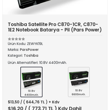
Toshiba Satellite Pro C870-1CR, C870-
1E2 Notebook Batarya - Pil (Pars Power)
Ürün Kodu:
ZEWYK19L
Marka:
ParsPower
Kategori:
Toshiba
Ürün Alternatifleri: 10.8V 4400mAh.
10.8V
10.8V
6600mAh.
4400mAh.
$13,50
/ ( 644,76 TL ) + Kdv
$16,20
/ ( 773,71 TL ) Kdv Dahil