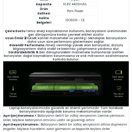
Kapasite
10.8V 4400mAh.
Ürün
Pars Power
Kalitesi
Kalite
ISO9001 - CE
Belgeleri
Çevre Dostu
Temiz enerji kaynaklarının kullanımı, bataryaların üretiminden
geri dönüşümüne kadar çevresel etkileri azaltır.
Uzun Ömür ⏳
Yüksek kaliteli malzemeler ve yenilikçi teknolojiler, bataryaların
daha uzun süre performans göstermesini sağlar.
Güvenilir Performans ⚡
Enerji verimliliği yüksek olan bataryalar, dizüstü
bilgisayarların daha stabil ve kesintisiz çalışmasına yardımcı olur.
Sürdürülebilirlik ♻️
Geri dönüştürülebilir malzemeler kullanılarak üretilen
bataryalar, doğal kaynakların korunmasına ve atık miktarının azaltılmasına
katkıda bulunur.
Laptop bataryalarımızda güvenlik en önemli şartımızdır. Tüm Notebook
bataryalarında aşağıdaki koruma mekanizmaları vardır:
Aşırı Şarj Koruması ⚡
Bataryanın belirli bir voltaj seviyesinin üzerine çıkmasını
önler, böylece bataryanın ömrünü uzatır ve güvenliği artırır.
Aşırı Deşarj Koruması :
Bataryanın belirli bir voltaj seviyesinin altına düşmesini
engeller, böylece hücrelerin zarar görmesini ve kapasite kaybını önler.