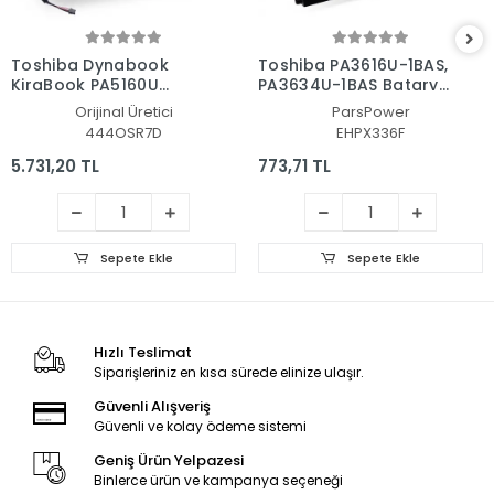
Toshiba Dynabook
Toshiba PA3616U-1BAS,
KiraBook PA5160U
PA3634U-1BAS Batarya
Batarya - Pil
- Pil (Pars Power)
Orijinal Üretici
ParsPower
444OSR7D
EHPX336F
5.731,20 TL
773,71 TL
Sepete Ekle
Sepete Ekle
Hızlı Teslimat
Siparişleriniz en kısa sürede elinize ulaşır.
Güvenli Alışveriş
Güvenli ve kolay ödeme sistemi
Geniş Ürün Yelpazesi
Binlerce ürün ve kampanya seçeneği