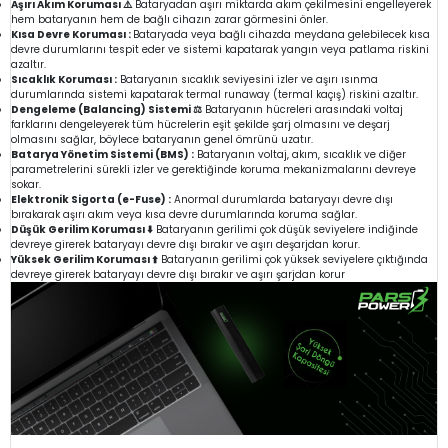
Aşırı Akım Koruması ⚠️
Bataryadan aşırı miktarda akım çekilmesini engelleyerek
hem bataryanın hem de bağlı cihazın zarar görmesini önler.
Kısa Devre Koruması :
Bataryada veya bağlı cihazda meydana gelebilecek kısa
devre durumlarını tespit eder ve sistemi kapatarak yangın veya patlama riskini
azaltır.
Sıcaklık Koruması :
Bataryanın sıcaklık seviyesini izler ve aşırı ısınma
durumlarında sistemi kapatarak termal runaway (termal kaçış) riskini azaltır.
Dengeleme (Balancing) Sistemi ⚖️
Bataryanın hücreleri arasındaki voltaj
farklarını dengeleyerek tüm hücrelerin eşit şekilde şarj olmasını ve deşarj
olmasını sağlar, böylece bataryanın genel ömrünü uzatır.
Batarya Yönetim Sistemi (BMS) :
Bataryanın voltaj, akım, sıcaklık ve diğer
parametrelerini sürekli izler ve gerektiğinde koruma mekanizmalarını devreye
sokar.
Elektronik Sigorta (e-Fuse) :
Anormal durumlarda bataryayı devre dışı
bırakarak aşırı akım veya kısa devre durumlarında koruma sağlar.
Düşük Gerilim Koruması ⬇️
Bataryanın gerilimi çok düşük seviyelere indiğinde
devreye girerek bataryayı devre dışı bırakır ve aşırı deşarjdan korur.
Yüksek Gerilim Koruması ⬆️
Bataryanın gerilimi çok yüksek seviyelere çıktığında
devreye girerek bataryayı devre dışı bırakır ve aşırı şarjdan korur