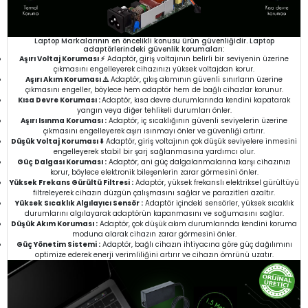
Laptop Markalarının en öncelikli konusu ürün güvenliğidir. Laptop
adaptörlerindeki güvenlik korumaları:
Aşırı Voltaj Koruması ⚡
Adaptör, giriş voltajının belirli bir seviyenin üzerine
çıkmasını engelleyerek cihazınızı yüksek voltajdan korur.
Aşırı Akım Koruması ⚠️
Adaptör, çıkış akımının güvenli sınırların üzerine
çıkmasını engeller, böylece hem adaptör hem de bağlı cihazlar korunur.
Kısa Devre Koruması :
Adaptör, kısa devre durumlarında kendini kapatarak
yangın veya diğer tehlikeli durumları önler.
Aşırı Isınma Koruması :
Adaptör, iç sıcaklığının güvenli seviyelerin üzerine
çıkmasını engelleyerek aşırı ısınmayı önler ve güvenliği artırır.
Düşük Voltaj Koruması ⬇️
Adaptör, giriş voltajının çok düşük seviyelere inmesini
engelleyerek stabil bir şarj sağlanmasına yardımcı olur.
Güç Dalgası Koruması :
Adaptör, ani güç dalgalanmalarına karşı cihazınızı
korur, böylece elektronik bileşenlerin zarar görmesini önler.
Yüksek Frekans Gürültü Filtresi :
Adaptör, yüksek frekanslı elektriksel gürültüyü
filtreleyerek cihazın düzgün çalışmasını sağlar ve parazitleri azaltır.
Yüksek Sıcaklık Algılayıcı Sensör :
Adaptör içindeki sensörler, yüksek sıcaklık
durumlarını algılayarak adaptörün kapanmasını ve soğumasını sağlar.
Düşük Akım Koruması :
Adaptör, çok düşük akım durumlarında kendini koruma
moduna alarak cihazın zarar görmesini önler.
Güç Yönetim Sistemi :
Adaptör, bağlı cihazın ihtiyacına göre güç dağılımını
optimize ederek enerji verimliliğini artırır ve cihazın ömrünü uzatır.