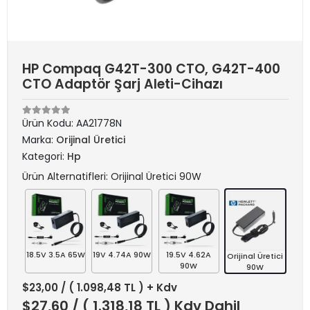
HP Compaq G42T-300 CTO, G42T-400
CTO Adaptör Şarj Aleti-Cihazı
Ürün Kodu:
AA21778N
Marka:
Orijinal Üretici
Kategori:
Hp
Ürün Alternatifleri: Orijinal Üretici 90W
18.5V 3.5A 65W
19V 4.74A 90W
19.5V 4.62A
Orijinal Üretici
90W
90W
$23,00
/ ( 1.098,48 TL ) + Kdv
$27,60
/ ( 1.318,18 TL ) Kdv Dahil