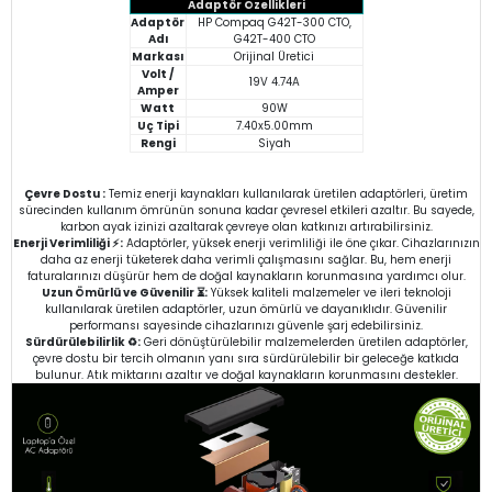
Adaptör Özellikleri
Adaptör
HP Compaq G42T-300 CTO,
Adı
G42T-400 CTO
Markası
Orijinal Üretici
Volt /
19V 4.74A
Amper
Watt
90W
Uç Tipi
7.40x5.00mm
Rengi
Siyah
Çevre Dostu :
Temiz enerji kaynakları kullanılarak üretilen adaptörleri, üretim
sürecinden kullanım ömrünün sonuna kadar çevresel etkileri azaltır. Bu sayede,
karbon ayak izinizi azaltarak çevreye olan katkınızı artırabilirsiniz.
Enerji Verimliliği ⚡:
Adaptörler, yüksek enerji verimliliği ile öne çıkar. Cihazlarınızın
daha az enerji tüketerek daha verimli çalışmasını sağlar. Bu, hem enerji
faturalarınızı düşürür hem de doğal kaynakların korunmasına yardımcı olur.
Uzun Ömürlü ve Güvenilir ⏳:
Yüksek kaliteli malzemeler ve ileri teknoloji
kullanılarak üretilen adaptörler, uzun ömürlü ve dayanıklıdır. Güvenilir
performansı sayesinde cihazlarınızı güvenle şarj edebilirsiniz.
Sürdürülebilirlik ♻️:
Geri dönüştürülebilir malzemelerden üretilen adaptörler,
çevre dostu bir tercih olmanın yanı sıra sürdürülebilir bir geleceğe katkıda
bulunur. Atık miktarını azaltır ve doğal kaynakların korunmasını destekler.