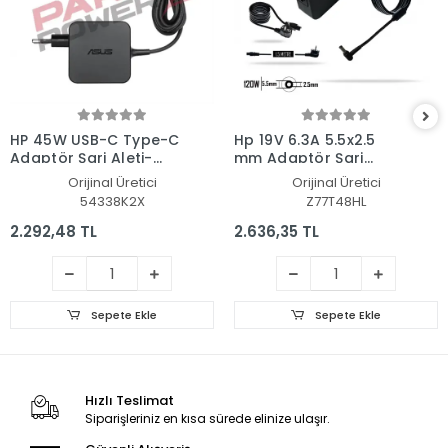
HP 45W USB-C Type-C
Hp 19V 6.3A 5.5x2.5
Adaptör Şarj Aleti-
mm Adaptör Şarj
Cihazı
Aleti-Cihazı
Orijinal Üretici
Orijinal Üretici
54338K2X
Z77T48HL
2.292,48 TL
2.636,35 TL
Sepete Ekle
Sepete Ekle
Hızlı Teslimat
Siparişleriniz en kısa sürede elinize ulaşır.