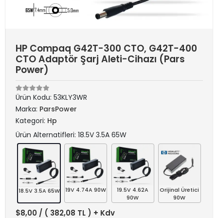
HP Compaq G42T-300 CTO, G42T-400
CTO Adaptör Şarj Aleti-Cihazı (Pars
Power)
Ürün Kodu:
53KLY3WR
Marka:
ParsPower
Kategori:
Hp
Ürün Alternatifleri: 18.5V 3.5A 65W
19V 4.74A 90W
19.5V 4.62A
Orijinal Üretici
18.5V 3.5A 65W
90W
90W
$8,00
/ ( 382,08 TL ) + Kdv