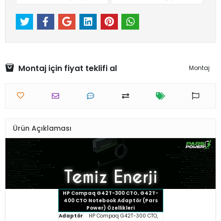
Montaj için fiyat teklifi al
Montaj
Ürün Açıklaması
HP Compaq G42T-300 CTO, G42T-
400 CTO Notebook Adaptör (Pars
Power) Özellikleri
Adaptör
HP Compaq G42T-300 CTO,