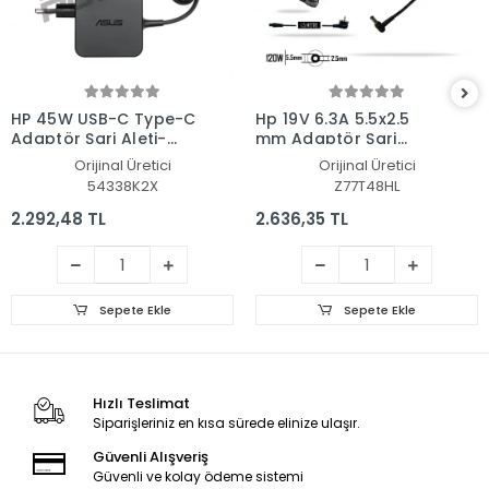
HP 45W USB-C Type-C
Hp 19V 6.3A 5.5x2.5
Adaptör Şarj Aleti-
mm Adaptör Şarj
Cihazı
Aleti-Cihazı
Orijinal Üretici
Orijinal Üretici
54338K2X
Z77T48HL
2.292,48 TL
2.636,35 TL
Sepete Ekle
Sepete Ekle
Hızlı Teslimat
Siparişleriniz en kısa sürede elinize ulaşır.
Güvenli Alışveriş
Güvenli ve kolay ödeme sistemi