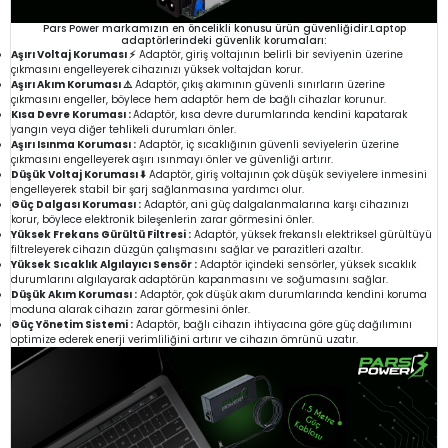
Pars Power markamızın en öncelikli konusu ürün güvenliğidir.Laptop
adaptörlerindeki güvenlik korumaları:
Aşırı Voltaj Koruması ⚡
Adaptör, giriş voltajının belirli bir seviyenin üzerine
çıkmasını engelleyerek cihazınızı yüksek voltajdan korur.
Aşırı Akım Koruması ⚠️
Adaptör, çıkış akımının güvenli sınırların üzerine
çıkmasını engeller, böylece hem adaptör hem de bağlı cihazlar korunur.
Kısa Devre Koruması :
Adaptör, kısa devre durumlarında kendini kapatarak
yangın veya diğer tehlikeli durumları önler.
Aşırı Isınma Koruması :
Adaptör, iç sıcaklığının güvenli seviyelerin üzerine
çıkmasını engelleyerek aşırı ısınmayı önler ve güvenliği artırır.
Düşük Voltaj Koruması ⬇️
Adaptör, giriş voltajının çok düşük seviyelere inmesini
engelleyerek stabil bir şarj sağlanmasına yardımcı olur.
Güç Dalgası Koruması :
Adaptör, ani güç dalgalanmalarına karşı cihazınızı
korur, böylece elektronik bileşenlerin zarar görmesini önler.
Yüksek Frekans Gürültü Filtresi :
Adaptör, yüksek frekanslı elektriksel gürültüyü
filtreleyerek cihazın düzgün çalışmasını sağlar ve parazitleri azaltır.
Yüksek Sıcaklık Algılayıcı Sensör :
Adaptör içindeki sensörler, yüksek sıcaklık
durumlarını algılayarak adaptörün kapanmasını ve soğumasını sağlar.
Düşük Akım Koruması :
Adaptör, çok düşük akım durumlarında kendini koruma
moduna alarak cihazın zarar görmesini önler.
Güç Yönetim Sistemi :
Adaptör, bağlı cihazın ihtiyacına göre güç dağılımını
optimize ederek enerji verimliliğini artırır ve cihazın ömrünü uzatır.