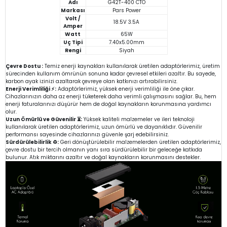
Adı
G42T-400 CTO
Markası
Pars Power
Volt /
18.5V 3.5A
Amper
Watt
65W
Uç Tipi
7.40x5.00mm
Rengi
Siyah
Çevre Dostu :
Temiz enerji kaynakları kullanılarak üretilen adaptörlerimiz, üretim
sürecinden kullanım ömrünün sonuna kadar çevresel etkileri azaltır. Bu sayede,
karbon ayak izinizi azaltarak çevreye olan katkınızı artırabilirsiniz.
Enerji Verimliliği ⚡:
Adaptörlerimiz, yüksek enerji verimliliği ile öne çıkar.
Cihazlarınızın daha az enerji tüketerek daha verimli çalışmasını sağlar. Bu, hem
enerji faturalarınızı düşürür hem de doğal kaynakların korunmasına yardımcı
olur.
Uzun Ömürlü ve Güvenilir ⏳:
Yüksek kaliteli malzemeler ve ileri teknoloji
kullanılarak üretilen adaptörlerimiz, uzun ömürlü ve dayanıklıdır. Güvenilir
performansı sayesinde cihazlarınızı güvenle şarj edebilirsiniz.
Sürdürülebilirlik ♻️:
Geri dönüştürülebilir malzemelerden üretilen adaptörlerimiz,
çevre dostu bir tercih olmanın yanı sıra sürdürülebilir bir geleceğe katkıda
bulunur. Atık miktarını azaltır ve doğal kaynakların korunmasını destekler.