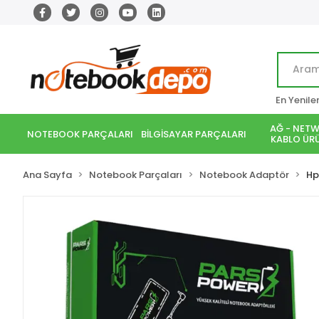
En Yenile
AĞ - NETW
NOTEBOOK PARÇALARI
BİLGİSAYAR PARÇALARI
KABLO ÜRÜ
Ana Sayfa
Notebook Parçaları
Notebook Adaptör
Hp