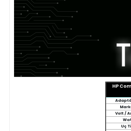
HP Com
Adaptö
Mark
Volt / 
Wat
Uç T