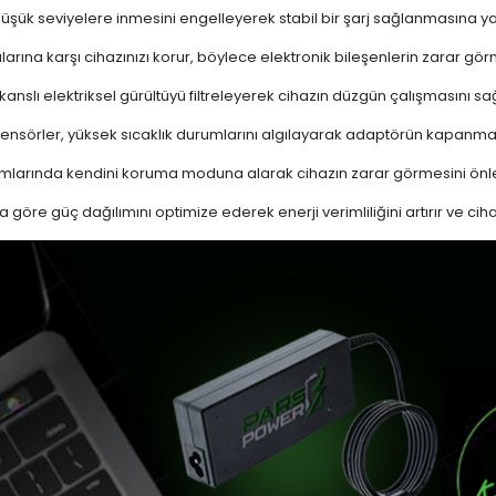
 düşük seviyelere inmesini engelleyerek stabil bir şarj sağlanmasına ya
ına karşı cihazınızı korur, böylece elektronik bileşenlerin zarar gör
nslı elektriksel gürültüyü filtreleyerek cihazın düzgün çalışmasını sağl
ensörler, yüksek sıcaklık durumlarını algılayarak adaptörün kapanma
mlarında kendini koruma moduna alarak cihazın zarar görmesini önle
a göre güç dağılımını optimize ederek enerji verimliliğini artırır ve cih