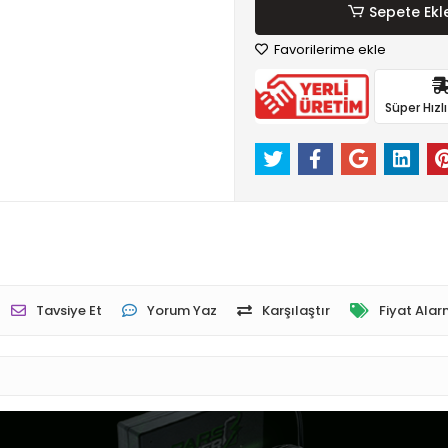
Sepete Ekl
Favorilerime ekle
Süper Hızl
Tavsiye Et
Yorum Yaz
Karşılaştır
Fiyat Alar