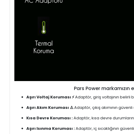
Pars Power markamızın en
Aşırı Voltaj Koruması ⚡
Adaptör, giriş voltajının belirl
Aşırı Akım Koruması ⚠️
Adaptör, çıkış akımının güvenli
Kısa Devre Koruması :
Adaptör, kısa devre durumlarınd
Aşırı Isınma Koruması :
Adaptör, iç sıcaklığının güvenli