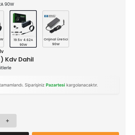
.62A 90W
0W
Orijinal Üretici
19.5V 4.62A
90W
90W
dv
 ) Kdv Dahil
tlerle
tamamlandı. Siparişiniz
Pazartesi
kargolanacaktır.