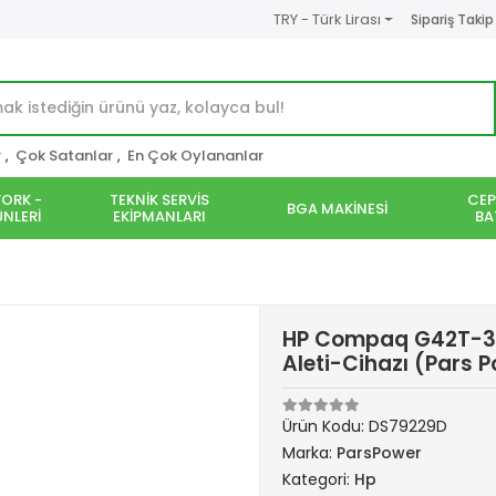
TRY - Türk Lirası
Sipariş Takip
r
,
Çok Satanlar
,
En Çok Oylananlar
ORK -
TEKNİK SERVİS
CEP
BGA MAKİNESİ
NLERİ
EKİPMANLARI
BA
HP Compaq G42T-30
Aleti-Cihazı (Pars 
Ürün Kodu:
DS79229D
Marka:
ParsPower
Kategori:
Hp