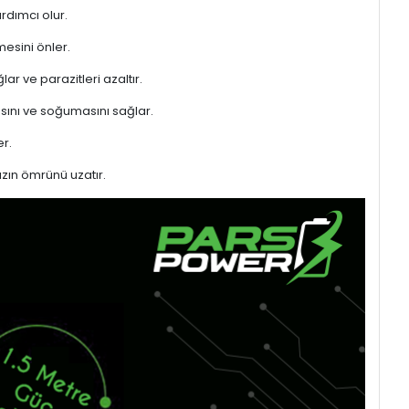
rdımcı olur.
mesini önler.
ar ve parazitleri azaltır.
sını ve soğumasını sağlar.
r.
azın ömrünü uzatır.