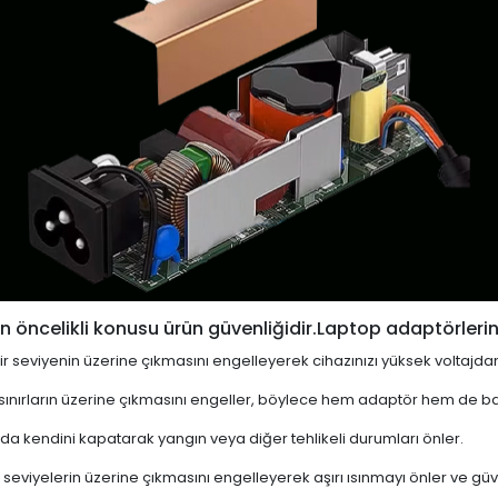
 öncelikli konusu ürün güvenliğidir.Laptop adaptörlerin
i bir seviyenin üzerine çıkmasını engelleyerek cihazınızı yüksek voltajda
 sınırların üzerine çıkmasını engeller, böylece hem adaptör hem de ba
a kendini kapatarak yangın veya diğer tehlikeli durumları önler.
 seviyelerin üzerine çıkmasını engelleyerek aşırı ısınmayı önler ve güven