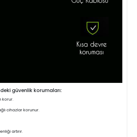
deki güvenlik korumaları:
n korur.
ğlı cihazlar korunur.
liği artırır.