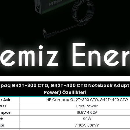
paq G42T-300 CTO, G42T-400 CTO Notebook Adaptö
Power) Özellikleri
r Adı
HP Compaq G42T-300 CTO, G42T-400 CTO
ası
Pars Power
Amper
19.5V 4.62A
t
90W
ipi
7.40x5.00mm